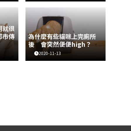
日》
講到最ㄎㄧㄤ的狗非他們莫屬啦～哈
說，因
士奇長得和狼非常像，但兇巴巴的外
ニャン
表其實有著北爛的一顆赤子之心
貓貓的叫
（？）所以許多迷因圖都一定有他
団法人
們！吵架、拆家、愛頂嘴、膽子小都
明就很
第一名，一天到晚哇啦哇啦沒完；不
都市傳
為什麼有些貓咪上完廁所
過他們也非常溫
後 會突然便便high？
2020-11-13
娃娃，
不知道大家有沒有發現，有時候阿喵
還是心
們在上完廁所，尤其是便便完之後，
讓人有
會突然從貓砂盆裡衝出來，然後在家
是有很
裡胡亂暴衝一陣？原本以為是某些貓
來了解
的個人的怪癖，沒想到無意間拜讀到
料來源
某個日本網站的解析後才發現，原來
這竟然也