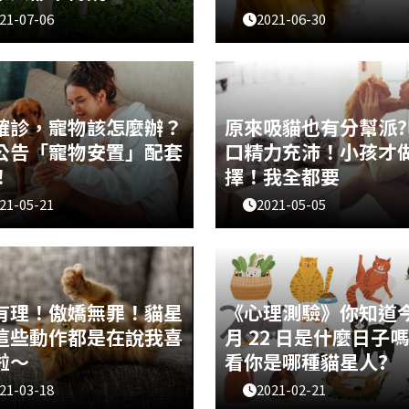
21-07-06
2021-06-30
」一詞在日文中意即「灌木叢
是不是對於自己的狗寶貝做出
發源於日本中央高地。也有人
感到些匪夷所思呢？其實這些
語的「柴」，是指信州的柴
是有意義的喔！今天就來解答
以將此地視為起源地！一起來
「狗狗為什麼會這樣做？」的
柴」的都市傳說有哪些吧～
吧！
確診，寵物該怎麼辦？
原來吸貓也有分幫派?
公告「寵物安置」配套
口精力充沛！小孩才
！
擇！我全都要
21-05-21
2021-05-05
中有養毛孩的飼主來說，最怕
下班到家最療癒的莫過於抱著
一自己中獎必須隔離，那麼寵
吸特吸，牠們身上獨特的味道
何安置呢？北市動保處說明，
蠻牛一般，吸一口就能讓奴才
界動物衛生組織（OIE）與世界
力充沛！不過身為貓奴，你知
織（WHO）的官方訊息，沒有
也是有分幫派的嗎？「吸脖派
有理！傲嬌無罪！貓星
《心理測驗》你知道今
有症狀新冠肺炎的病人可能會
「吸頭派」、「吸腳派」、和
這些動作都是在說我喜
月 22 日是什麼日子
派」，你是
啦～
看你是哪種貓星人?
21-03-18
2021-02-21