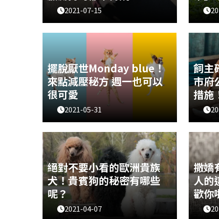
2021-07-15
20
臘腸狗，又稱達克斯獵犬，主要協助
「柴犬
獵、追蹤或捕殺獾類及其他穴居動
狗」，
物，是非常聰明又活潑的可愛狗狗！
認為古
有哪些關於腸腸的都市傳說呢？一起
村，所
來看看吧～
看「柴
擺脫厭世Monday blue！
飼主
來點減壓秘方 週一也可以
市府
很可愛
措施
2021-05-31
20
你也有星期一症候群嗎？是否六日放
對於家
假都過的很開心，但星期天晚上心情
就是萬
就會開始慢慢低落，不想面對上課、
物該如
上班日的到來？會這樣想的你其實並
依據世
不孤單，懶人編也是過來人，就有研
衛生組
絕對不要小看的歐洲貴族
撒嬌
究指出，跟小動物互動、看小動物的
症狀或
犬！貴賓狗的秘密有哪些
人的
影片，不
感
呢？
歡你
2021-04-07
20