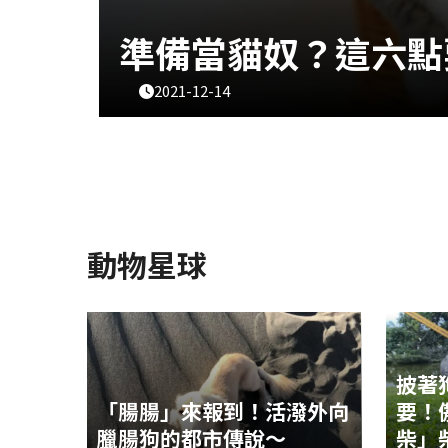
準備當貓奴？這六點
2021-12-14
動物星球
披著
「腸腸」來報到！活潑外向
要！
臘腸狗的都市傳說～
柴」