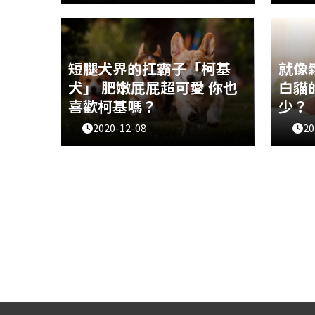
在台灣頗受歡迎的貴賓狗，在古代歐
相信各
洲也深受貴族的喜愛哦！貴賓狗的外
人能夠
表像泰迪熊，惹人喜愛，有哪些冷知
的個性
識呢？
用心觀
豐富的
短腿犬界的扛霸子「柯基
就像
底喜不
犬」 肥嫩屁屁超可愛 你也
白貓
小動作
喜歡柯基嗎？
少？
2020-12-08
20
你是否也常被小短腿柯基萌到不行
白貓大
呢？尤其是那豐滿靈活的「電動小馬
不太會
達」，走路時搖啊搖的，常常令人忍
代表他
不住想要伸出鹹豬手摸一把！一起來
慾可是
了解如此可愛的柯基吧！資料來源／
的白貓
毛時光maomory_tw
／毛時光