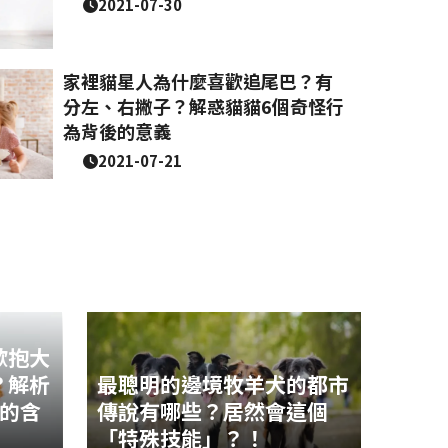
2021-07-30
家裡貓星人為什麼喜歡追尾巴？有
分左、右撇子？解惑貓貓6個奇怪行
為背後的意義
2021-07-21
歡抱大
？解析
最聰明的邊境牧羊犬的都市
後的含
傳說有哪些？居然會這個
「特殊技能」？！