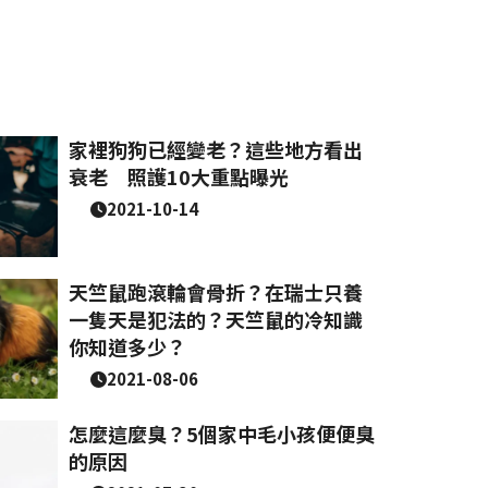
家裡狗狗已經變老？這些地方看出
衰老 照護10大重點曝光
2021-10-14
天竺鼠跑滾輪會骨折？在瑞士只養
一隻天是犯法的？天竺鼠的冷知識
你知道多少？
2021-08-06
怎麼這麼臭？5個家中毛小孩便便臭
的原因