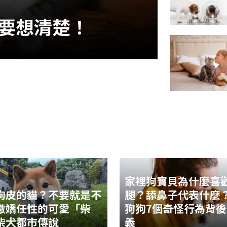
要想清楚！
家裡狗寶貝為什麼喜
狗皮的貓？不要就是不
腿？舔鼻子代表什麼
傲嬌任性的可愛「柴
狗狗7個奇怪行為背
柴犬都市傳說
義