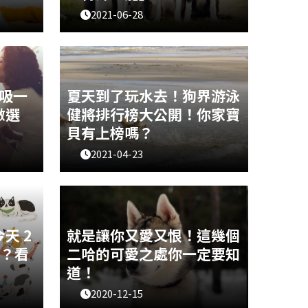
2021-06-28
的行為
邊境牧羊犬是一種原產自蘇格蘭的牧
行為都
羊犬，主要協助農場放牧，是非常溫
一些
馴又聰明的狗狗唷！有哪些關於邊牧
問題
的都市傳說呢？一起來看看吧～
吸一
夏天到了玩水去！狗界游泳
做選
健將排行榜大公開！你家寶
貝有上榜嗎？
2021-04-23
主子大
天氣漸漸變熱，玩水是最可以消暑的
就有如
活動了！雖然一般人都覺得狗狗都愛
們的精
玩水，但其實狗狗還是有分成游泳健
道吸貓
將派和旱鴨子派的哦！因為狗狗原本
」、
就是在陸地上生活的動物，牠們不需
天 2
就是讓你又愛又恨！這幾個
「吸肚
要到水裡抓東西吃，因此完全不習慣
嗎？看
二哈的可愛之處你一定要知
碰水、極
道！
2020-12-15