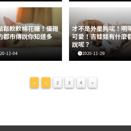
位鏟屎官都很希望家裡的喵主
今天是日本一年一度的《貓之
多跟自己撒嬌吧！然而，貓咪
（猫の日）喔！在日文發音來
天生捉摸不定又纖細，但只要
為222的發音：ニャン(NYA)
察，就會發現貓咪其實也有著
(NYA)ニャン(NYA)，很像是
情感表現。要如何知道貓咪到
聲，所以日本的寵物團體「社
鬆鬆軟軟棉花糖！優雅
才不是外星狗呢！明
喜歡你這個貓奴，依據這幾個
ペットフード協会」在198
的都市傳說你知道多
可愛！吉娃娃有什麼
就
說呢？
20-12-04
2020-11-29
多蠻有個性的，警覺心很強，
相信大家都遇過很多很吵的吉
在第一時間就跟你熟，但這不
但其實是因為他們不論是聽覺
們不撒嬌，其實對主人的佔有
理感知層面都比較敏感，才會
很強的～一起來看看像棉花糖
一種很神經質的既定印象，還
«
1
2
3
4
»
有哪些都市傳說吧！資料來源
多非常安靜的吉娃娃喔！一起
maomory_tw
關於吉娃娃的都市傳說吧～資
／毛時光