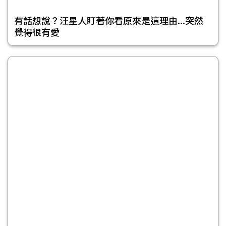
有話想說？汪星人盯著你看原來是這理由...突然
覺得很有愛