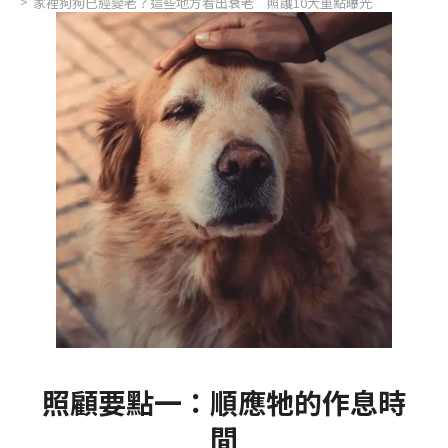
家裡狗狗已經變老？這些地方看出衰老 照護10大重點曝光
照顧要點一：順應牠的作息時
間