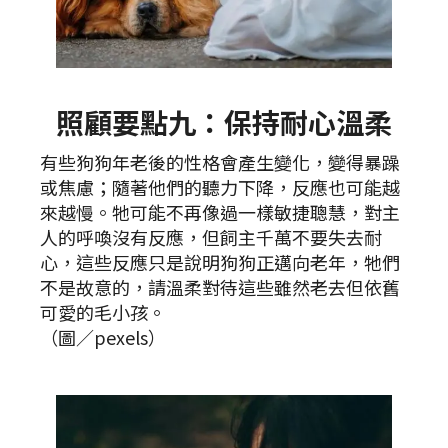
照顧要點九：保持耐心溫柔
有些狗狗年老後的性格會產生變化，變得暴躁
或焦慮；隨著他們的聽力下降，反應也可能越
來越慢。牠可能不再像過一樣敏捷聰慧，對主
人的呼喚沒有反應，但飼主千萬不要失去耐
心，這些反應只是說明狗狗正邁向老年，牠們
不是故意的，請溫柔對待這些雖然老去但依舊
可愛的毛小孩。
（圖／pexels）