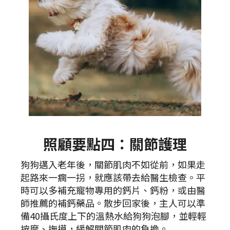
照顧要點四：關節護理
狗狗邁入老年後，關節肌肉不如從前，如果走
起路來一瘸一拐，就應該帶去給醫生檢查。平
時可以多補充寵物專用的鈣片、鈣粉，或由醫
師推薦的補鈣藥品。散步回家後，主人可以準
備40攝氏度上下的溫熱水給狗狗泡腳，並輕輕
按摩、撫摸，緩解關節肌肉的負擔。