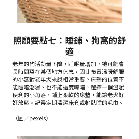
照顧要點七：睡鋪、狗窩的舒
適
老年的狗活動量下降，睡眠量增加，牠可能會
長時間窩在某個地方休息，因此布置溫暖舒服
的小窩對老年犬來說相當重要。床墊的位置不
能陰暗潮濕、也不能過度曝曬，選擇一個溫暖
便利的小角落，鋪上柔軟的床墊，能讓老犬好
好放鬆。記得定期清潔床套或牠臥睡的毛巾。
（圖／pexels）