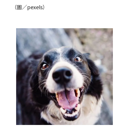
（圖／pexels）