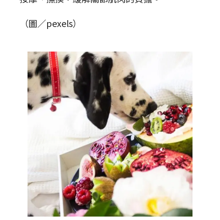
（圖／pexels）