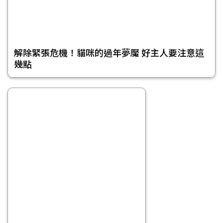
解除緊張危機！貓咪的過年夢魘 好主人要注意這
幾點