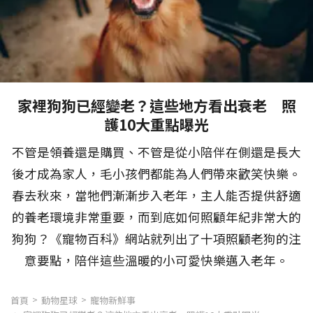
家裡狗狗已經變老？這些地方看出衰老 照
護10大重點曝光
不管是領養還是購買、不管是從小陪伴在側還是長大
後才成為家人，毛小孩們都能為人們帶來歡笑快樂。
春去秋來，當牠們漸漸步入老年，主人能否提供舒適
的養老環境非常重要，而到底如何照顧年紀非常大的
狗狗？《寵物百科》網站就列出了十項照顧老狗的注
意要點，陪伴這些溫暖的小可愛快樂邁入老年。
首頁
動物星球
寵物新鮮事