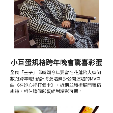
小巨蛋規格跨年晚會驚喜彩蛋
全民「王子」邱勝翊今年要留在花蓮陪大家倒
數跟跨年啦! 預計將演唱鮮少公開演唱的MV單
曲《在妳心裡打個卡》，近期並積極展開舞蹈
訓練，相信這個彩蛋絕對精彩可期。