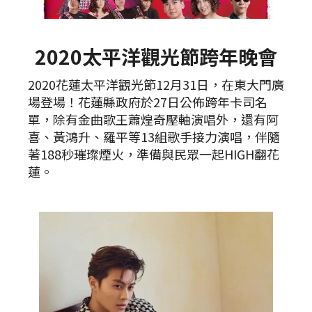
2020太平洋觀光節跨年晚會
2020花蓮太平洋觀光節12月31日，在東大門廣
場登場！花蓮縣政府於27日公佈跨年卡司名
單，除有金曲歌王蕭煌奇壓軸演唱外，還有阿
喜、黃鴻升、羅平等13組歌手接力演唱，伴隨
著188秒璀璨煙火，準備與民眾一起HIGH翻花
蓮。