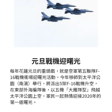
元旦戰機迎曙光
每年花蓮元旦的重頭戲，就是空軍第五聯隊F-
16戰機衝場迎曙光活動，今年移師到太平洋公
園（南濱）舉行，將派出5架F-16戰機升空，
在東部外海編隊後，以五機「大雁隊型」飛越
太平洋公園上空，軍民一起熱情迎接2020年的
第一道曙光。