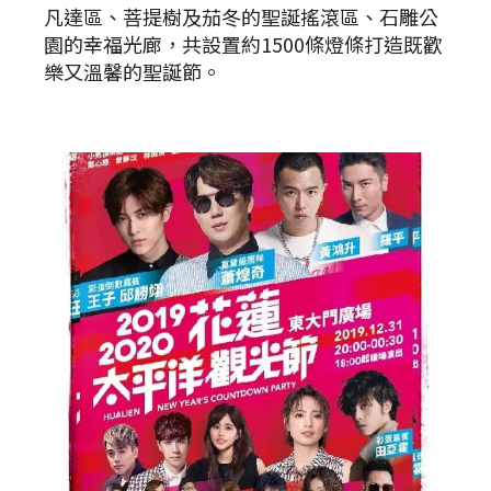
凡達區、菩提樹及茄冬的聖誕搖滾區、石雕公
園的幸福光廊，共設置約1500條燈條打造既歡
樂又溫馨的聖誕節。