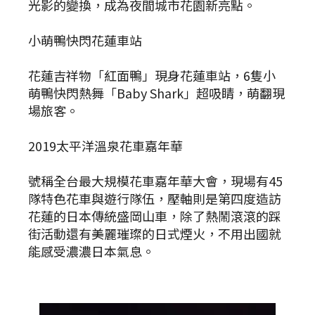
光影的變換，成為夜間城市花園新亮點。
小萌鴨快閃花蓮車站
花蓮吉祥物「紅面鴨」現身花蓮車站，6隻小
萌鴨快閃熱舞「Baby Shark」超吸睛，萌翻現
場旅客。
2019太平洋溫泉花車嘉年華
號稱全台最大規模花車嘉年華大會，現場有45
隊特色花車與遊行隊伍，壓軸則是第四度造訪
花蓮的日本傳統盛岡山車，除了熱鬧滾滾的踩
街活動還有美麗璀璨的日式煙火，不用出國就
能感受濃濃日本氣息。