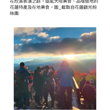
在欣賞表演之餘，還能大啖美食、品嚐道地的
花蓮特產及在地美食，圖_截取自花蓮觀光粉
絲團