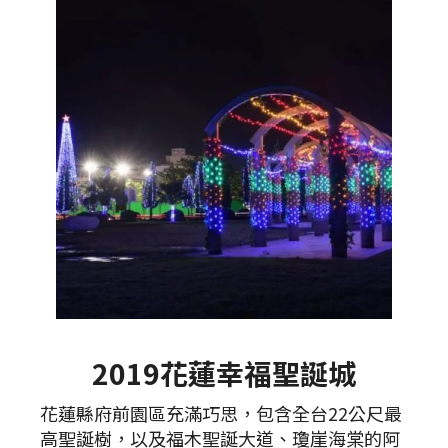
2019花蓮幸福聖誕城
花蓮縣府前園區充滿巧思，包含全台22公尺最
高聖誕樹，以及福木聖誕大道、瓊崖海棠的阿