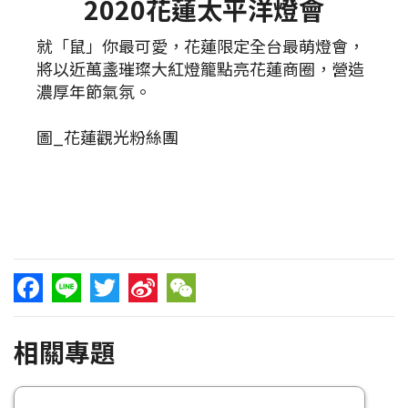
2020花蓮太平洋燈會
就「鼠」你最可愛，花蓮限定全台最萌燈會，
將以近萬盞璀璨大紅燈籠點亮花蓮商圈，營造
濃厚年節氣氛。
圖_花蓮觀光粉絲團
Facebook
Line
Twitter
Sina
WeChat
相關專題
Weibo