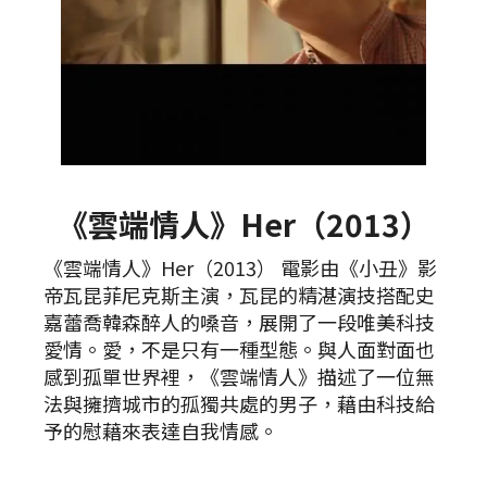
《雲端情人》Her（2013）
《雲端情人》Her（2013） 電影由《小丑》影
帝瓦昆菲尼克斯主演，瓦昆的精湛演技搭配史
嘉蕾喬韓森醉人的嗓音，展開了一段唯美科技
愛情。愛，不是只有一種型態。與人面對面也
感到孤單世界裡，《雲端情人》描述了一位無
法與擁擠城市的孤獨共處的男子，藉由科技給
予的慰藉來表達自我情感。