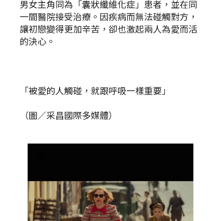
男女主角同為「囊狀纖維化症」患者，並在同
一間醫院接受治療。因疾病而無法碰觸對方，
讓初戀變得更加辛苦，卻也激起兩人為愛而活
的決心。
「被愛的人觸碰，就跟呼吸一樣重要」
（圖／采昌國際多媒體）