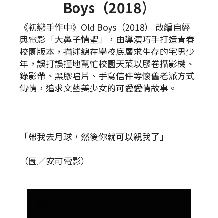
Boys（2018）
《初戀手作中》Old Boys（2018） 改編自經
典電影「大鼻子情聖」，由導演巧手打造青春
校園版本，描述總在學校底層求生存的宅男少
年，誤打誤撞地幫忙校園天菜以膠卷攝影機、
錄影帶、黑膠唱片、手寫信件等懷舊老派方式
傳情，追求文藝美少女的可愛愛情故事。
「帶我去月球，然後你就可以親我了」
（圖／安可電影）