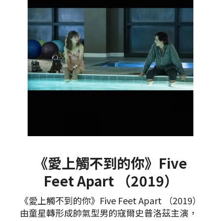
《愛上觸不到的你》Five
Feet Apart （2019）
《愛上觸不到的你》Five Feet Apart （2019）
由童星轉形成帥氣型男的寇爾史普洛茲主演，