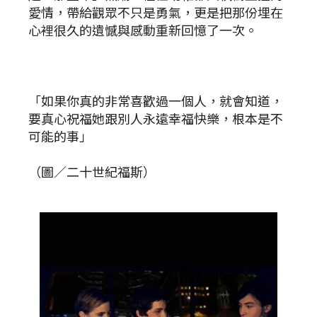
愛情，帶給觀眾不只是勇氣，更是把那份埋在
心裡很久的遺憾與感動重新回憶了一次。
「如果你真的非常喜歡過一個人，就會知道，
要真心祝福她跟別人永遠幸福快樂，根本是不
可能的事」
（圖／二十世紀福斯）