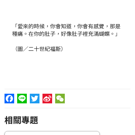
「愛來的時候，你會知道，你會有感覺，那是
種痛。在你的肚子，好像肚子裡充滿蝴蝶。」
（圖／二十世紀福斯）
Facebook
Line
Twitter
Sina
WeChat
相關專題
Weibo