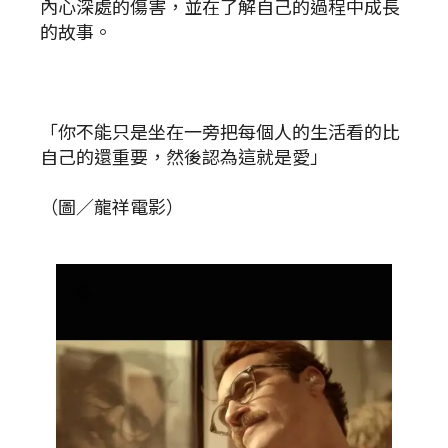
內心深處的傷害，並在了解自己的過程中成長
的故事。
「你不能只是坐在一旁把每個人的生活看的比
自己的還重要，然後認為這就是愛」
（圖／龍祥電影）