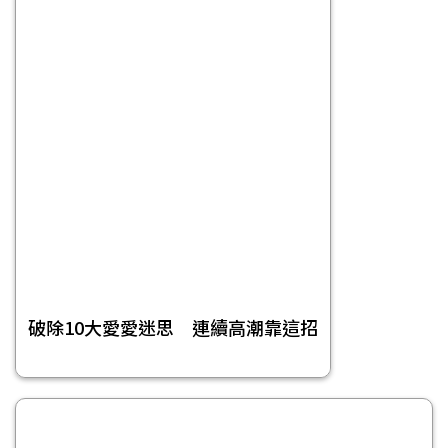
破除10大愛愛迷思 連續高潮靠這招