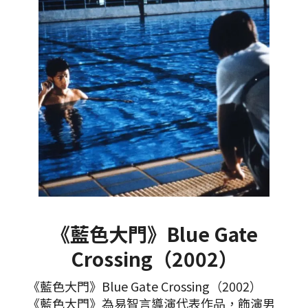
《藍色大門》Blue Gate
Crossing（2002）
《藍色大門》Blue Gate Crossing（2002）
《藍色大門》為易智言導演代表作品，飾演男