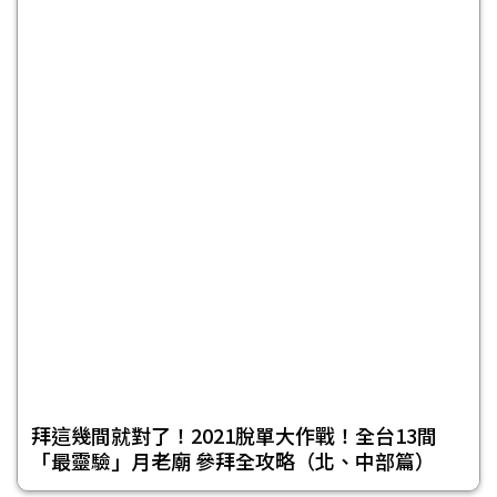
拜這幾間就對了！2021脫單大作戰！全台13間
「最靈驗」月老廟 參拜全攻略（北、中部篇）