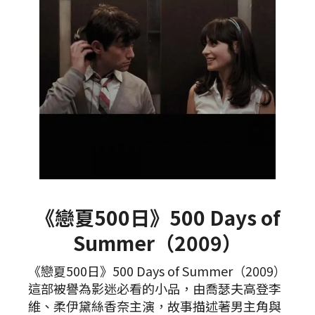
《戀夏500日》500 Days of
Summer（2009）
《戀夏500日》500 Days of Summer（2009）
這部被譽為影迷必看的小品，由喬瑟夫高登李
維、柔伊黛絲香奈主演，故事描述著男主角與