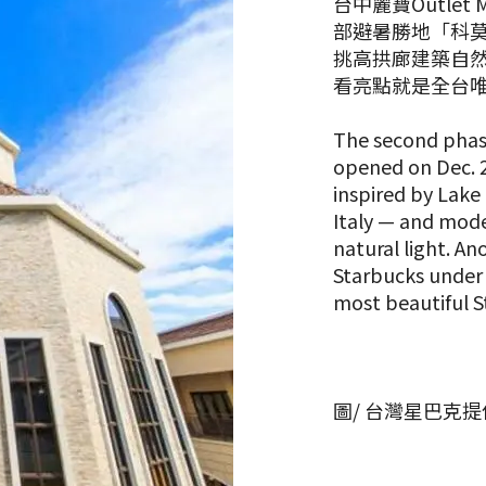
台中麗寶Outlet
部避暑勝地「科莫
挑高拱廊建築自然
看亮點就是全台
The second phase
opened on Dec. 2
inspired by Lak
Italy — and mode
natural light. An
Starbucks under 
most beautiful S
圖/ 台灣星巴克提