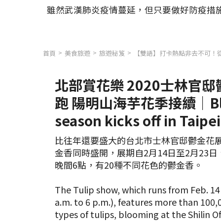
雖然武漢肺炎疫情蔓延，但只要做好防疫措施、
首頁
美食旅遊
旅遊秘笈
【雙語】打卡熱點非去不可！從
北部賞花樂 2020士林官
跑 陽明山海芋花季接續｜Blo
season kicks off in Taipei
比往年還要盛大的台北市士林官邸鬱金花展
金香同時盛開，展期自2月14日至2月23
晚間6點，有20種不同花色的鬱金香。
The Tulip show, which runs from Feb. 14
a.m. to 6 p.m.), features more than 100,
types of tulips, blooming at the Shilin O