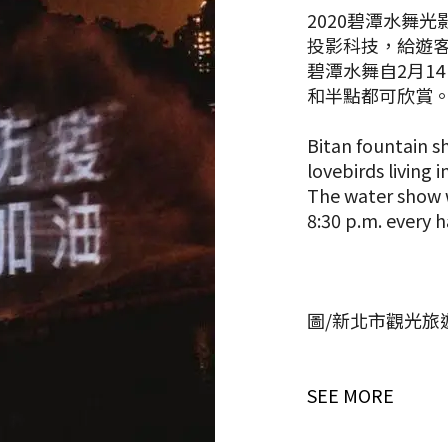
2020碧潭水舞
投影科技，給遊
碧潭水舞自2月14
和半點都可欣賞
Bitan fountain sh
lovebirds living 
The water show wi
8:30 p.m. every h
圖/新北市觀光旅
SEE MORE