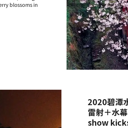
herry blossoms in
2020碧
雷射＋水幕投影
show kicks