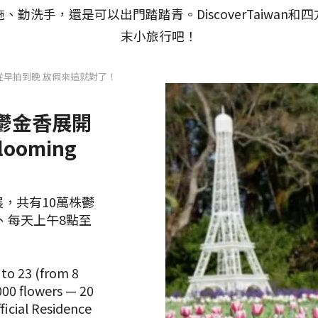
勤洗手，還是可以出門踏踏青。DiscoverTaiwan
末小旅行吧！
早拍到晚 放假來這就對了！
邸鬱金香展開
oming
，共有10萬株鬱
日、每天上午8點至
 to 23 (from 8
000 flowers — 20
fficial Residence