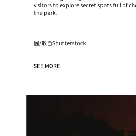
visitors to explore secret spots full of c
the park.
圖/取自Shutterstock
SEE MORE