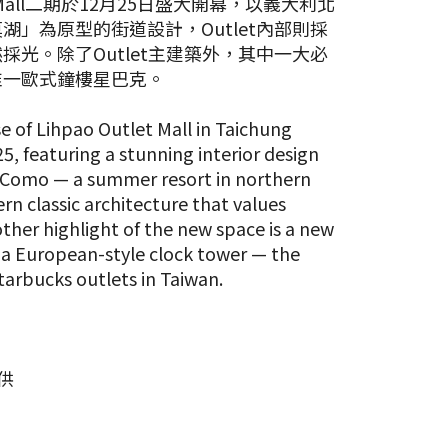
 Mall二期於12月25日盛大開幕，以義大利北
湖」為原型的街道設計，Outlet內部則採
採光。除了Outlet主建築外，其中一大必
唯一歐式鐘樓星巴克。
 of Lihpao Outlet Mall in Taichung
5, featuring a stunning interior design
e Como — a summer resort in northern
rn classic architecture that values
other highlight of the new space is a new
a European-style clock tower — the
tarbucks outlets in Taiwan.
供