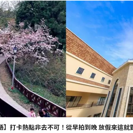
語】打卡熱點非去不可！從早拍到晚 放假來這就