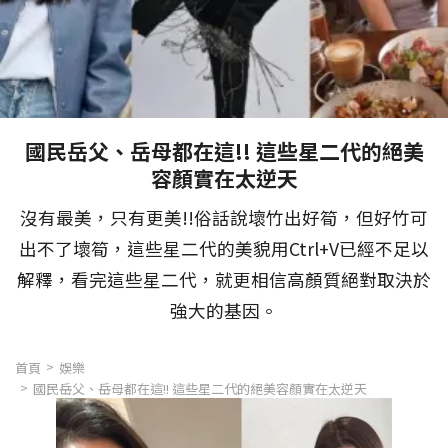
國民岳父、岳母都在這!! 這些星二代的絕美
容顏實在太逆天
沒有最美，只有更美!!俗話說壞竹出好筍，但好竹可
出不了壞筍，這些星二代的美貌用Ctrl+V已經不足以
解釋，看完這些星二代，就更相信高顏質絕對取決於
強大的基因。
首頁
娛樂
國民岳父、岳母都在這!! 這些星二代的絕美容顏實在太逆天