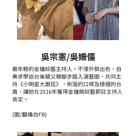
吳宗憲/吳姍儒
最年輕的金鐘綜藝主持人。不僅外貌出色，自
美求學返台後隨父親腳步踏入演藝圈，共同主
持《小明星大跟班》，俐落的口條及穩健的台
風，讓她在2016年獲得金鐘獎綜藝節目主持人
肯定。
(圖/翻攝自FB)