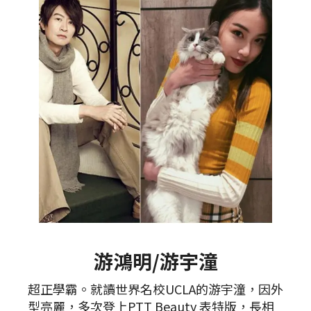
游鴻明/游宇潼
超正學霸。就讀世界名校UCLA的游宇潼，因外
型亮麗，多次登上PTT Beauty 表特版，長相