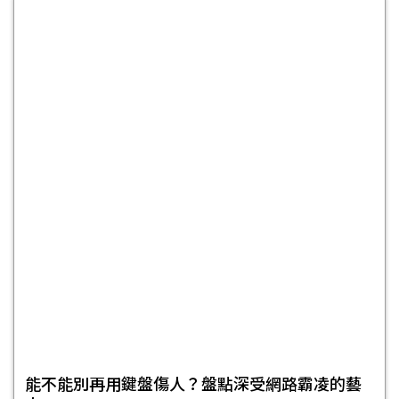
能不能別再用鍵盤傷人？盤點深受網路霸凌的藝