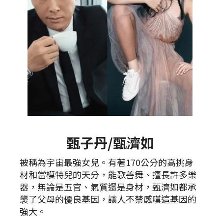
甄子丹/甄濟如
被稱為宇宙最強女兒。有著170公分的高挑身
材和當模特兒的天分，能歌善舞、擅長許多樂
器，無論是五官、氣質還是身材，甄濟如都承
襲了父母的優良基因，讓人不禁感嘆這基因的
強大。