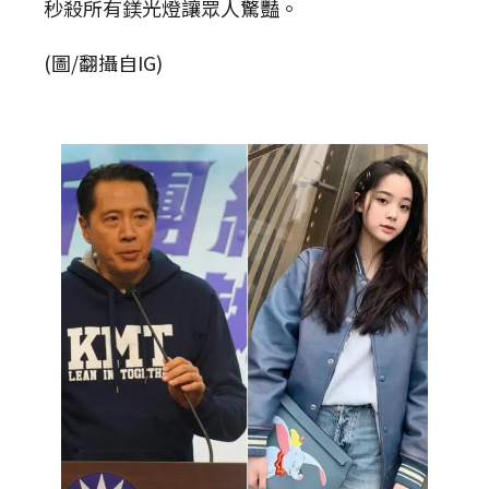
秒殺所有鎂光燈讓眾人驚豔。
(圖/翻攝自IG)