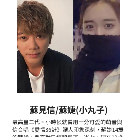
蘇見信/蘇婕(小丸子)
最高星二代。小時候就曾用十分可愛的萌音與
信合唱《愛情36計》讓人印象深刻，蘇婕14歲