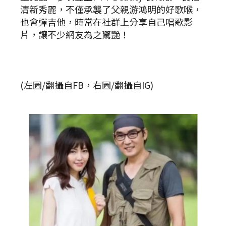
清新秀麗，不僅承襲了父親游鴻明的好歌喉，
也會彈吉他，時常在社群上分享自己唱歌影
片，讓不少網友為之驚艷！
(左圖/翻攝自FB，右圖/翻攝自IG)