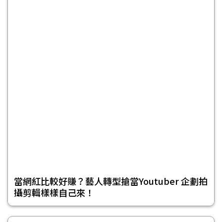
當網紅比較好賺？藝人轉型搶當Youtuber 企劃拍
攝剪輯樣樣自己來！