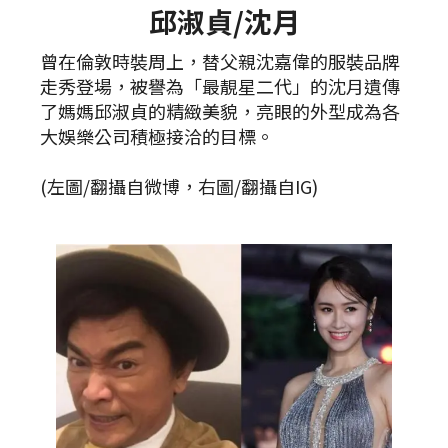
邱淑貞/沈月
曾在倫敦時裝周上，替父親沈嘉偉的服裝品牌
走秀登場，被譽為「最靚星二代」的沈月遺傳
了媽媽邱淑貞的精緻美貌，亮眼的外型成為各
大娛樂公司積極接洽的目標。
(左圖/翻攝自微博，右圖/翻攝自IG)