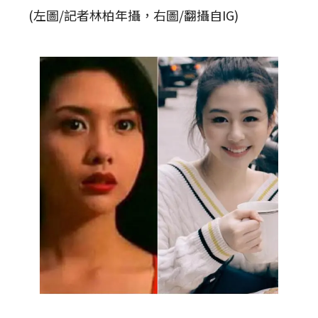
(左圖/記者林柏年攝，右圖/翻攝自IG)