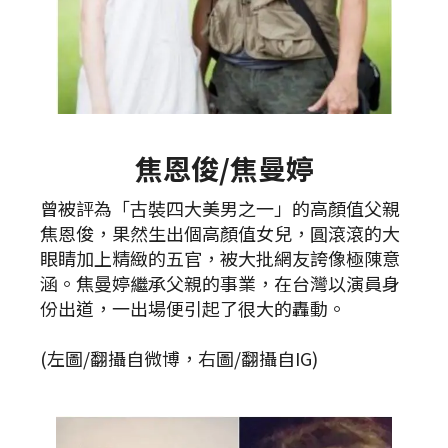
焦恩俊/焦曼婷
曾被評為「古裝四大美男之一」的高顏值父親
焦恩俊，果然生出個高顏值女兒，圓滾滾的大
眼睛加上精緻的五官，被大批網友誇像極陳意
涵。焦曼婷繼承父親的事業，在台灣以演員身
份出道，一出場便引起了很大的轟動。
(左圖/翻攝自微博，右圖/翻攝自IG)