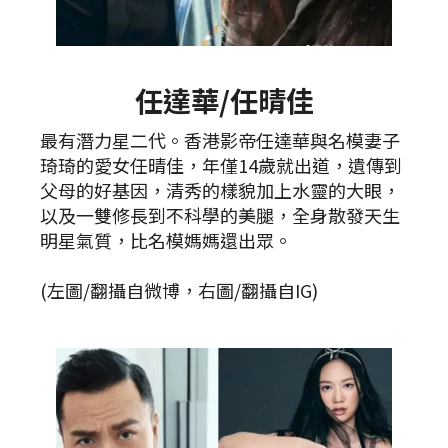
任達華/任晴佳
最有潛力星二代。香港影帝任達華與名模妻子
琦琦的愛女任晴佳，年僅14歲就出道，遺傳到
父母的好基因，清秀的樣貌加上水靈的大眼，
以及一雙修長到不科學的美腿，全身散發天生
明星氣質，比名模媽媽還出眾。
(左圖/翻攝自微博，右圖/翻攝自IG)