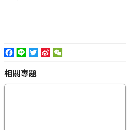
Facebook
Line
Twitter
Sina
WeChat
相關專題
Weibo