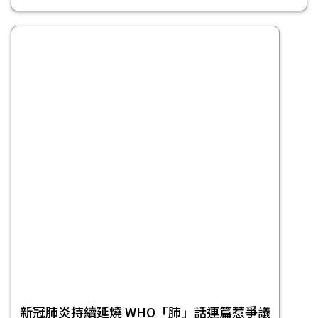
新冠肺炎持續延燒 WHO「肺」話連篇惹爭議