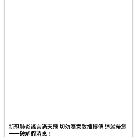
新冠肺炎謠言滿天飛 切勿隨意散播轉傳 這就帶您
一一破解假消息！