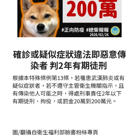
確診或疑似症狀違法即惡意傳
染者 判2年有期徒刑
根據本特殊條例第13條，若罹患武漢肺炎或有
疑似症狀者，若不遵守主管衛生機關指示，且
有傳染他人可能之時，得處刑事責任2年以下
有期徒刑、拘役，或罰金20萬到200萬元。
圖/翻攝自衛生福利部臉書粉絲專頁