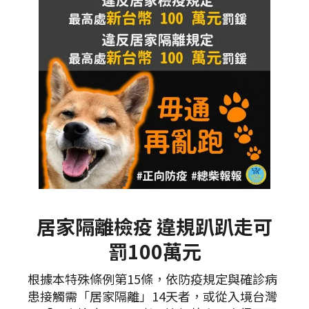
居家隔離檢疫 違規趴趴走可
罰100萬元
根據本特殊條例第15條，依防疫規定與確診病
患接觸需「居家隔離」14天者，或從入境台灣