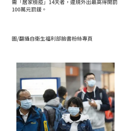
需「居家檢疫」14天者，違規外出最高得開罰
100萬元罰鍰。
圖/翻攝自衛生福利部臉書粉絲專頁