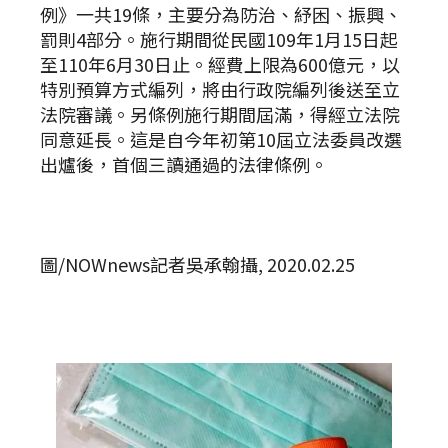
例》一共19條，主要分為防治、紓困、振興、
罰則4部分。施行期間從民國109年1月15日起
至110年6月30日止。經費上限為600億元，以
特別預算方式編列，將由行政院編列後送至立
法院審議。另條例施行期間屆滿，得經立法院
同意延長。這是自今年初第10屆立法委員改選
出爐後，首個三讀通過的法律條例。
圖/NOWnews記者吳承翰攝, 2020.02.25