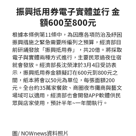
振興抵用券電子實體並行 金
額600至800元
根據本條例第11條中，為因應各項防治及紓困
振興措施之緊急需要所編列之預算，經濟部目
前研議發放「振興抵用券」，共20億。將採取
電子與實體兩種方式進行，主要民眾過夜住宿
就會發放。經濟部長沈榮津於3月4日受訪表
示，振興抵用券金額擬訂在600元到800元之
間，紙本將會以50元為單位，每張面額200
元。全台約35萬家餐飲、商圈夜市攤商與藝文
場域可以適用，經濟部也會開發APP軟體供民
眾與店家使用，預計半年~一年間執行。
圖/ NOWnews資料照片