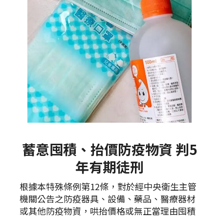
蓄意囤積、抬價防疫物資 判5
年有期徒刑
根據本特殊條例第12條，對於經中央衛生主管
機關公告之防疫器具、設備、藥品、醫療器材
或其他防疫物資，哄抬價格或無正當理由囤積