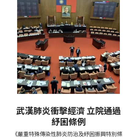
武漢肺炎衝擊經濟 立院通過
紓困條例
《嚴重特殊傳染性肺炎防治及紓困振興特別條