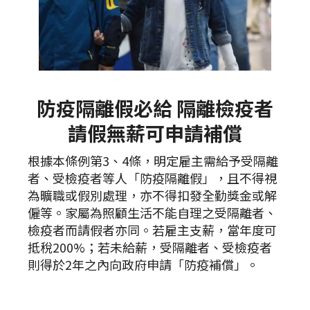
防疫隔離假必給 隔離檢疫者
請假無薪可申請補償
根據本條例第3、4條，明定雇主需給予受隔離
者、受檢疫者等人「防疫隔離假」，且不得視
為曠職或假別處理，亦不得扣發全勤獎金或解
僱等。家屬為照顧生活不能自理之受隔離者、
檢疫者而請假者亦同。若雇主支薪，當年度可
抵稅200%；若未給薪，受隔離者、受檢疫者
則得於2年之內向政府申請「防疫補償」。