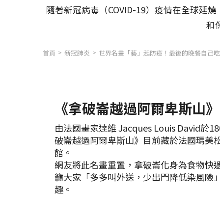
隨著新冠病毒（COVID-19）疫情在全
和
首頁
新冠肺炎
世界名畫「藝」起防疫！最後的晚餐自己吃
《拿破崙越過阿爾卑斯山》
由法國畫家達維 Jacques Louis David
破崙越過阿爾卑斯山》目前藏於法國瑪美
館。
網友將此名畫重置，拿破崙化身為食物快
籲大家「多多叫外送，少出門降低染風險
趣。