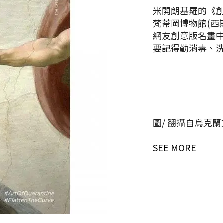
米開朗基羅的《創造
梵蒂岡博物館(西斯
網友創意版名畫
要記得勤消毒、
圖/ 翻攝自烏克
SEE MORE