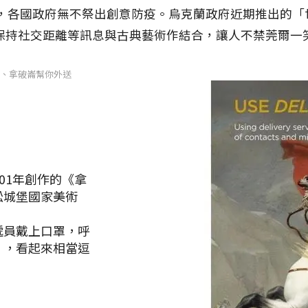
球延燒，各國政府無不祭出創意防疫。烏克蘭政府近期推出的
保持社交距離等訊息與古典藝術作結合，讓人不禁莞爾一
、拿破崙幫你外送
於1801年創作的《拿
松城堡國家美術
遞員戴上口罩，呼
」，看起來相當逗