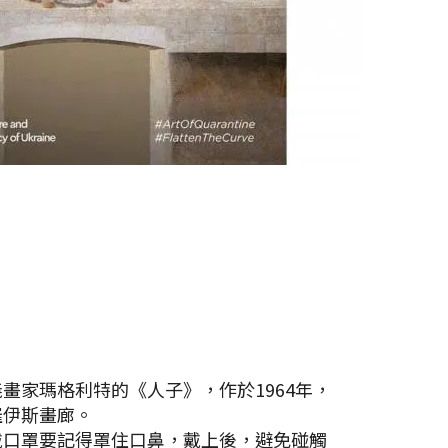
畫家瑪格利特的《人子》，作於1964年，
羅伊斯畫廊。
戴口罩要記得罩住口鼻，戴上後，避免碰觸