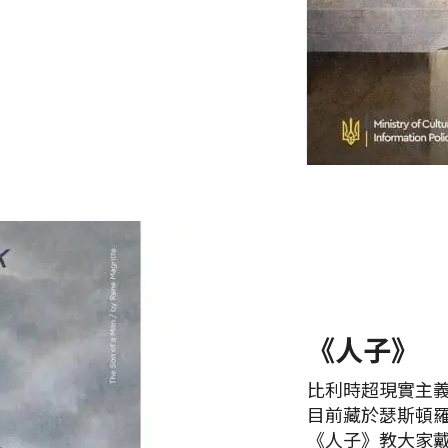
《人子》
比利時超現實主義
目前藏於瑟斯頓
《人子》教大家