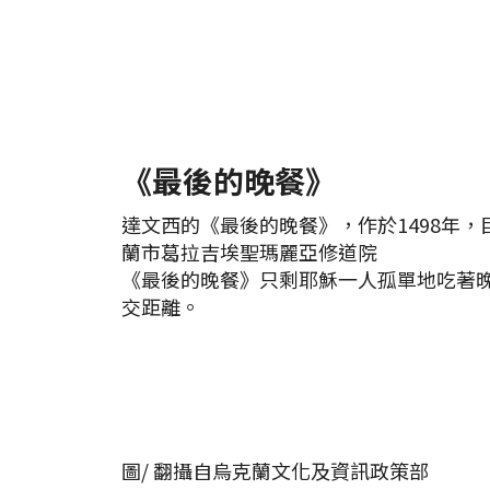
《最後的晚餐》
達文西的《最後的晚餐》，作於1498年
蘭市葛拉吉埃聖瑪麗亞修道院
《最後的晚餐》只剩耶穌一人孤單地吃著
交距離。
圖/ 翻攝自烏克蘭文化及資訊政策部