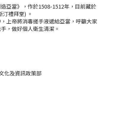
亞當》，作於1508-1512年，目前藏於
汀禮拜堂) 。
中，上帝將消毒搓手液遞給亞當，呼籲大家
洗手，做好個人衛生清潔。
蘭文化及資訊政策部