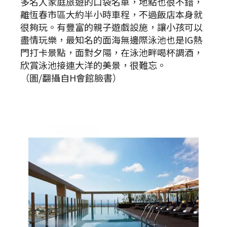
多名人家庭旅遊的口袋名單，地點也很不錯，
離恆春市區大約半小時車程，不過飯店本身就
很夠玩。有豐富的親子遊戲設施，讓小孩可以
盡情玩樂，最知名的面海無邊際泳池也是IG熱
門打卡景點，面對夕陽，在泳池畔喝杯調酒，
欣賞泳池接連大洋的美景，很難忘。
（圖/翻攝自H會館臉書）