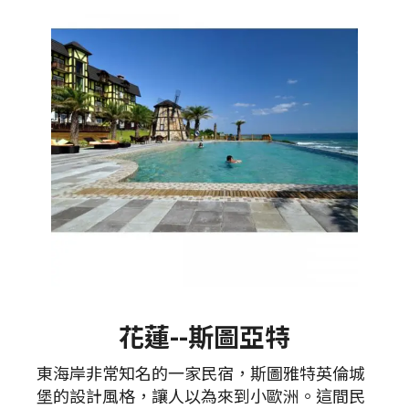
花蓮--斯圖亞特
東海岸非常知名的一家民宿，斯圖雅特英倫城
堡的設計風格，讓人以為來到小歐洲。這間民