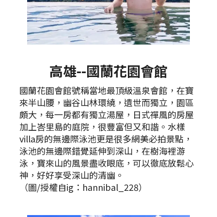
高雄--國蘭花園會館
國蘭花園會館號稱當地最頂級溫泉會館，在寶
來半山腰，幽谷山林環繞，遺世而獨立，園區
頗大，每一房都有獨立湯屋，日式禪風的房屋
加上峇里島的庭院，很豐富但又和諧。水樣
villa房的無邊際泳池更是很多網美必拍景點，
泳池的無邊際錯覺延伸到深山，在樹海裡游
泳，寶來山的風景盡收眼底，可以徹底放鬆心
神，好好享受深山的清幽。
（圖/授權自ig：hannibal_228）