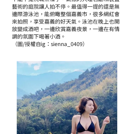
藝術的庭院讓人拍不停。最值得一提的還是無
邊際游泳池，能俯瞰整個嘉義市，很多網紅會
來拍照，享受嘉義的好天氣。泳池在晚上也開
放變成酒吧，一邊欣賞嘉義夜景，一邊在有情
調的氛圍下喝著小酒。
（圖/授權自ig：sienna_0409）