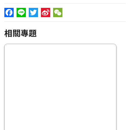
Facebook
Line
Twitter
Sina
WeChat
相關專題
Weibo