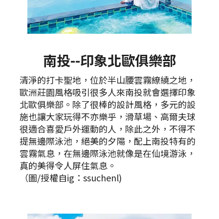
南投--印象北歐俱樂部
清淨的打卡聖地，位於半山腰雲霧繚繞之地，
歐洲莊園風格吸引很多人來南投就會選擇印象
北歐俱樂部。除了很棒的設計風格，多元的設
施也讓大家玩得不亦樂乎，滑草場、高爾夫球
很適合喜愛戶外運動的人，除此之外，不得不
提無邊際泳池，絕美的夕陽，配上南投特有的
雲霧氣息，在無邊際泳池就像是在仙境游泳，
真的美得令人屏住氣息。
（圖/授權自ig：ssuchenl)