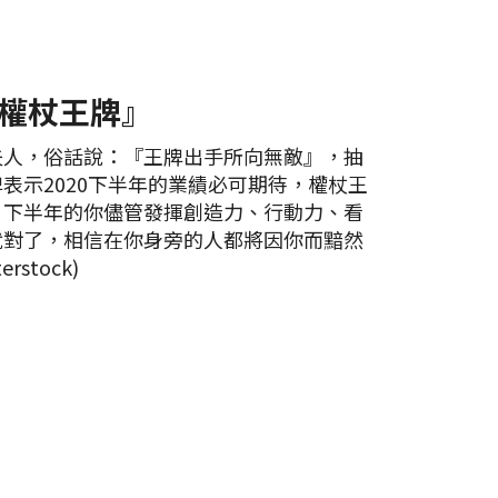
『權杖王牌』
夫人，俗話說：『王牌出手所向無敵』，抽
表示2020下半年的業績必可期待，權杖王
，下半年的你儘管發揮創造力、行動力、看
就對了，相信在你身旁的人都將因你而黯然
rstock)