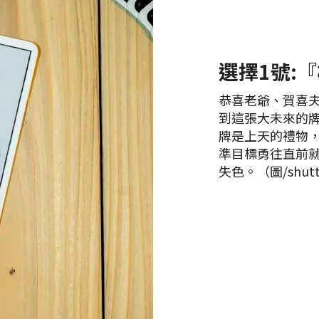
選擇1號:
恭喜老爺、賀喜
到這張大未來的牌
牌是上天的禮物
準目標勇往直前
失色。（圖/shutte