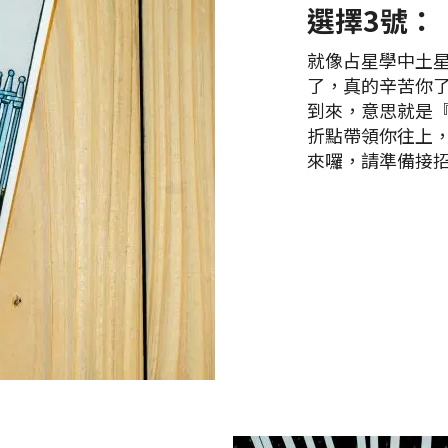
選擇3號：
就像占星學中土星
了，真的辛苦你
到來，意思就是『
折點帶領你往上
來囉，請準備接招！（圖