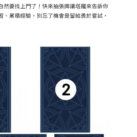
會自然要找上門了！快來抽張牌讓塔羅來告訴你
學習、累積經驗，別忘了機會是留給勇於嘗試，