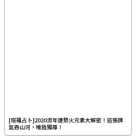
[塔羅占卜]2020流年運勢火元素大解密！這張牌
氣吞山河，唯我獨尊！