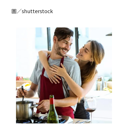
圖／shutterstock