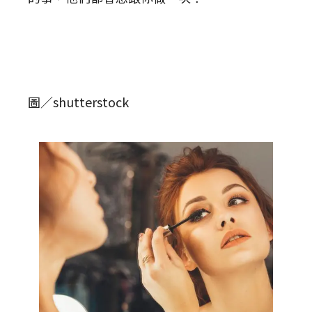
圖／shutterstock