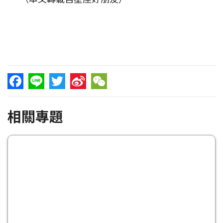
Facebook
Line
Twitter
Sina
WeChat
相關專題
Weibo