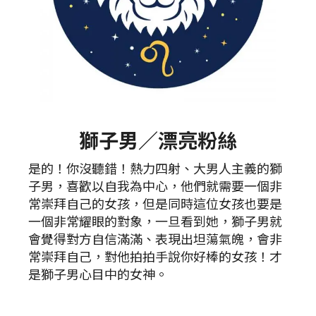
獅子男／漂亮粉絲
是的！你沒聽錯！熱力四射、大男人主義的獅
子男，喜歡以自我為中心，他們就需要一個非
常崇拜自己的女孩，但是同時這位女孩也要是
一個非常耀眼的對象，一旦看到她，獅子男就
會覺得對方自信滿滿、表現出坦蕩氣魄，會非
常崇拜自己，對他拍拍手說你好棒的女孩！才
是獅子男心目中的女神。