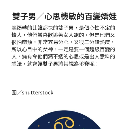
雙子男／心思機敏的百變嬌娃
腦筋轉的比誰都快的雙子男，是個心性不定的
情人，他們蠻喜歡追著女人跑的，但是他們又
很怕麻煩，非常容易分心，又很三分鐘熱度，
所以心目中的女神，一定是要一個超級百變的
人，擁有令他們猜不透的心思或是出人意料的
想法，就會讓雙子男將其視為珍寶呢！
圖／shutterstock