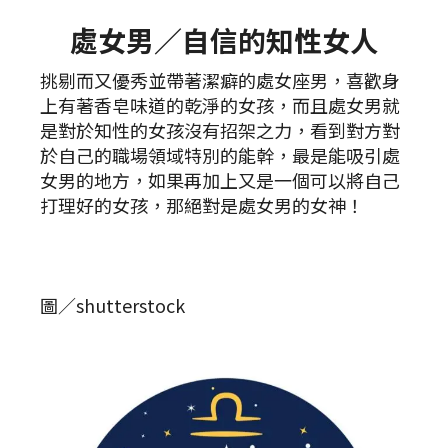
處女男／自信的知性女人
挑剔而又優秀並帶著潔癖的處女座男，喜歡身
上有著香皂味道的乾淨的女孩，而且處女男就
是對於知性的女孩沒有招架之力，看到對方對
於自己的職場領域特別的能幹，最是能吸引處
女男的地方，如果再加上又是一個可以將自己
打理好的女孩，那絕對是處女男的女神！
圖／shutterstock