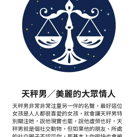
天秤男／美麗的大眾情人
天秤男非常非常注重另一伴的名聲，最好這位
女孩是人人都很喜愛的女孩，就會讓天秤男特
別關注她，說他現實也罷，說他虛榮也好，天
秤男就是個社交動物，但如果他的朋友、所處
的社交圈子不認可你，那基本上你很快也會被