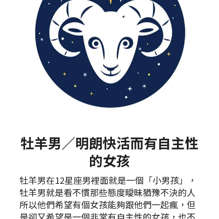
牡羊男／明朗快活而有自主性
的女孩
牡羊男在12星座男裡面就是一個「小男孩」，
牡羊男就是看不慣那些態度曖昧猶豫不決的人
所以他們希望有個女孩能夠跟他們一起瘋，但
是卻又希望是一個非常有自主性的女孩，也不