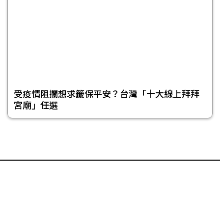
受疫情阻攔想求籤保平安？台灣「十大線上拜拜
宮廟」任選
頁尾選單
免責聲明
隱私權聲明
著作權聲明
關於我們
合作提案
投稿信箱
© 今日傳媒(股)公司版權所有，非經授權，不許轉載本網站內容 © 2017