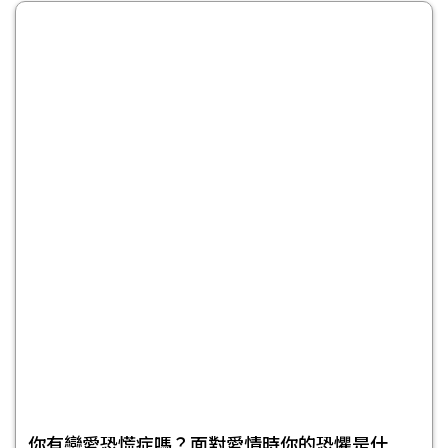
你有戀愛恐慌症嗎？面對愛情時你的恐懼是什