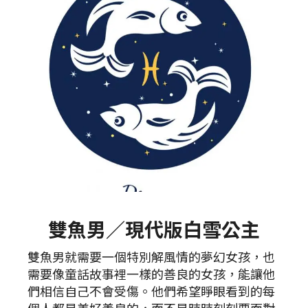
雙魚男／現代版白雪公主
雙魚男就需要一個特別解風情的夢幻女孩，也
需要像童話故事裡一樣的善良的女孩，能讓他
們相信自己不會受傷。他們希望睜眼看到的每