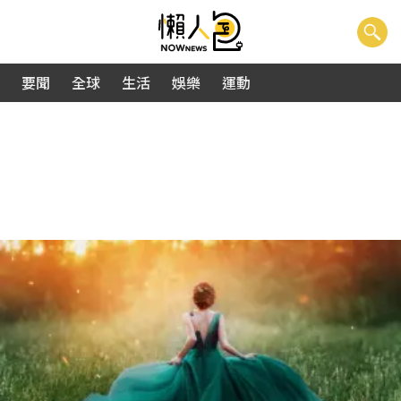
要聞
全球
生活
娛樂
運動