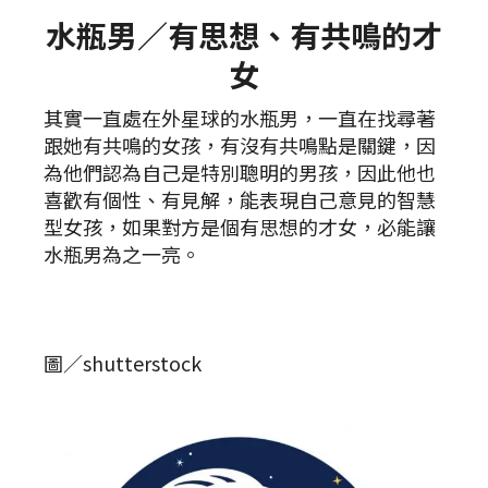
水瓶男／有思想、有共鳴的才
女
其實一直處在外星球的水瓶男，一直在找尋著
跟她有共鳴的女孩，有沒有共鳴點是關鍵，因
為他們認為自己是特別聰明的男孩，因此他也
喜歡有個性、有見解，能表現自己意見的智慧
型女孩，如果對方是個有思想的才女，必能讓
水瓶男為之一亮。
圖／shutterstock