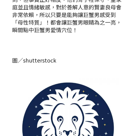
庭並且情緒敏感，對於善解人意的賢妻良母會
非常依賴，所以只要是能夠讓巨蟹男感受到
「母性特質」！都會讓巨蟹男眼睛為之一亮，
瞬間點中巨蟹男愛情穴位！
圖／shutterstock