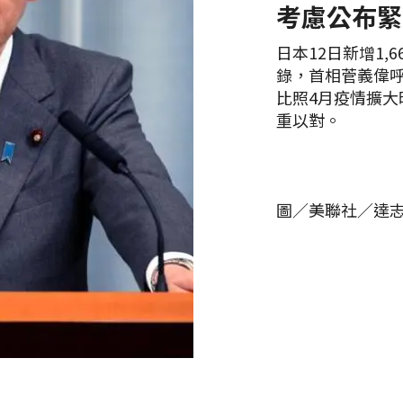
考慮公布緊
日本12日新增1
錄，首相菅義偉
比照4月疫情擴
重以對。
圖／美聯社／達