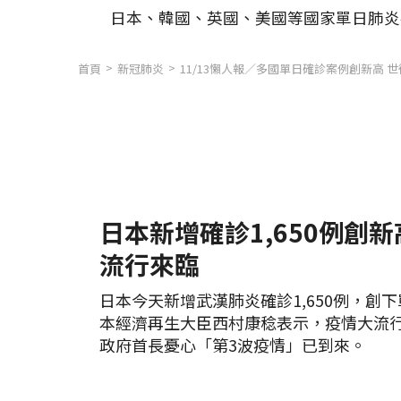
日本、韓國、英國、美國等國家單日肺炎
首頁
新冠肺炎
11/13懶人報／多國單日確診案例創新高
日本新增確診1,650例創
流行來臨
日本今天新增武漢肺炎確診1,650例，創
本經濟再生大臣西村康稔表示，疫情大流
政府首長憂心「第3波疫情」已到來。