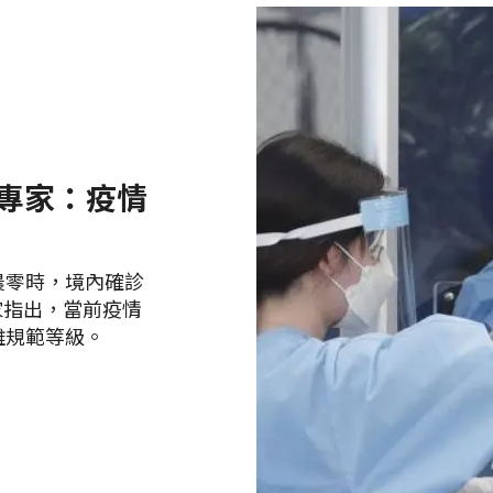
 專家：疫情
晨零時，境內確診
專家指出，當前疫情
離規範等級。