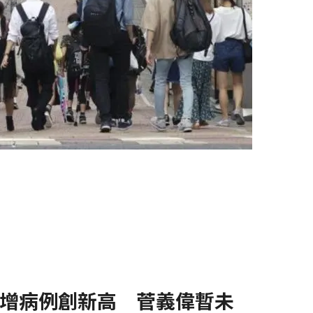
增病例創新高 菅義偉暫未