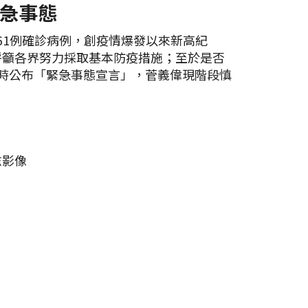
急事態
,661例確診病例，創疫情爆發以來新高紀
呼籲各界努力採取基本防疫措施；至於是否
大時公布「緊急事態宣言」，菅義偉現階段慎
志影像