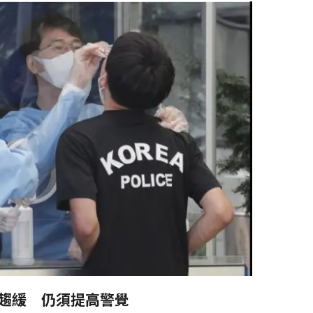
沒趨緩 仍須提高警覺