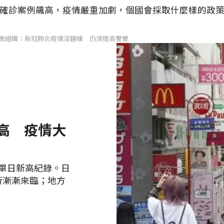
確診案例飆高，疫情嚴重加劇，個國會採取什麼樣的政
 世衛組織：新冠肺炎疫情沒趨緩 仍須提高警覺
新高 疫情大
下單日新高紀錄。日
行漸漸來臨；地方