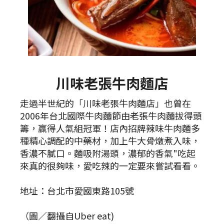
川味老張牛肉麵店
走過半世紀的「川味老張牛肉麵店」也曾在
2006年台北國際牛肉麵節由老張牛肉麵拔得頭
籌，贏得人氣組冠軍！店內招牌辣味牛肉麵多
種精心調配的中藥材，加上牛大骨燉煮入味，
香濃不膩口。麵吸附湯頭，濃郁的香氣"吃起
來真的很夠味，愛吃辣的一定要來嘗試看看。
地址：台北市愛國東路105號
（圖／翻攝自Uber eat)