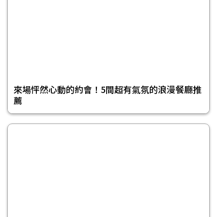
來場怦然心動的約會！5間超有氣氛的浪漫餐廳推
薦