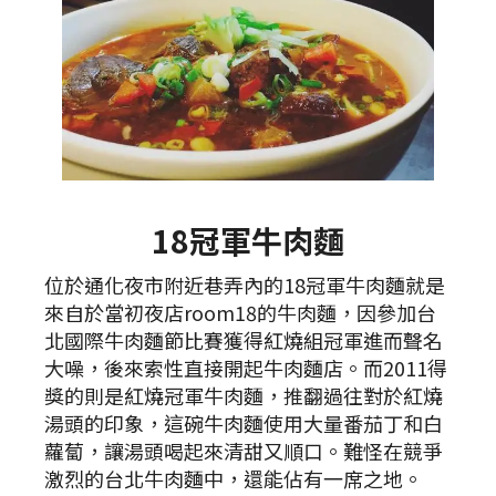
18冠軍牛肉麵
位於通化夜市附近巷弄內的18冠軍牛肉麵就是
來自於當初夜店room18的牛肉麵，因參加台
北國際牛肉麵節比賽獲得紅燒組冠軍進而聲名
大噪，後來索性直接開起牛肉麵店。而2011得
獎的則是紅燒冠軍牛肉麵，推翻過往對於紅燒
湯頭的印象，這碗牛肉麵使用大量番茄丁和白
蘿蔔，讓湯頭喝起來清甜又順口。難怪在競爭
激烈的台北牛肉麵中，還能佔有一席之地。