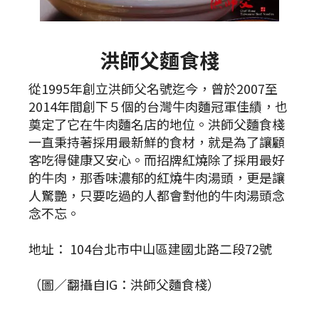
洪師父麵食棧
從1995年創立洪師父名號迄今，曾於2007至
2014年間創下５個的台灣牛肉麵冠軍佳績，也
奠定了它在牛肉麵名店的地位。洪師父麵食棧
一直秉持著採用最新鮮的食材，就是為了讓顧
客吃得健康又安心。而招牌紅燒除了採用最好
的牛肉，那香味濃郁的紅燒牛肉湯頭，更是讓
人驚艷，只要吃過的人都會對他的牛肉湯頭念
念不忘。
地址： 104台北市中山區建國北路二段72號
（圖／翻攝自IG：洪師父麵食棧）