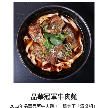
晶華冠軍牛肉麵
2012年晶華靠著牛肉麵，一舉奪下「清燉組」