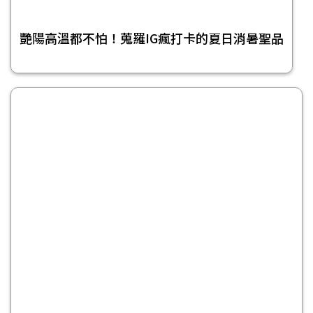
艷陽高溫都不怕！蒐羅IG瘋打卡的夏日消暑聖品