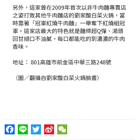
另外，這家曾在2009年首次以非牛肉麵專賣店
之姿打敗其他牛肉麵店的劉家酸白菜火鍋，當
時靠著「冠軍紅燒牛肉麵」一舉奪下紅燒組冠
軍。這家店最大的特色就是麵條超Q彈、湯頭
回甘順口不油膩，每口都能吃的到濃濃的牛肉
香味。
地址： 801高雄市前金區中華三路248號
（圖／翻攝自劉家酸白菜火鍋臉書）