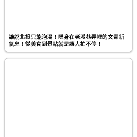
誰說北投只能泡湯！隱身在老派巷弄裡的文青新
氣息！從美食到景點就是讓人拍不停！