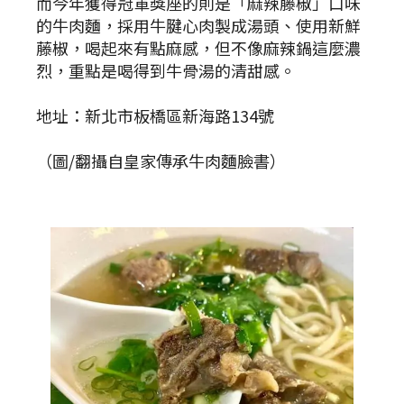
而今年獲得冠軍獎座的則是「麻辣藤椒」口味
的牛肉麵，採用牛腱心肉製成湯頭、使用新鮮
藤椒，喝起來有點麻感，但不像麻辣鍋這麼濃
烈，重點是喝得到牛骨湯的清甜感。
地址：新北市板橋區新海路134號
（圖/翻攝自皇家傳承牛肉麵臉書）