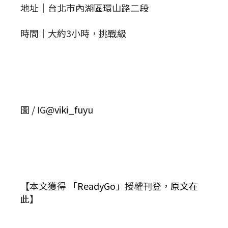
地址｜台北市內湖區環山路二段
時間｜大約3小時，挑戰級
圖 / IG
@viki_fuyu
【本文獲得
「ReadyGo」
授權刊登，
原文在
此
】