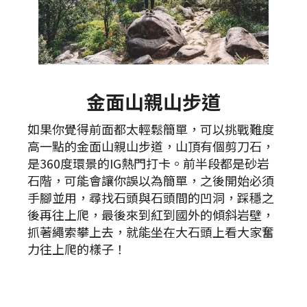
金面山親山步道
如果你覺得前面都太輕鬆簡單，可以挑戰難度
高一點的金面山親山步道，山頂有個剪刀石，
是360度環景的IG熱門打卡。前半段都是砂岩
石階，可能會讓你誤以為簡單，之後開始必須
手腳並用，尋找石頭與石頭間的凹洞，踩穩之
後再往上爬，最後來到紅到國外的傾斜岩壁，
抓著繩索攀上去，就能坐在大石頭上看大家奮
力往上爬的樣子！