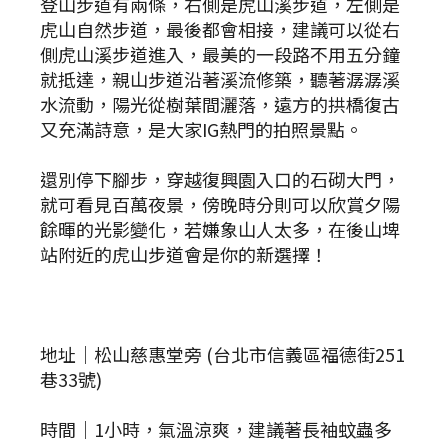
登山步道有兩條，右側是虎山溪步道，左側是
虎山自然步道，最後都會相接，建議可以從右
側虎山溪步道進入，最美的一段路不用五分鐘
就抵達，親山步道沿著溪流修築，聽著潺潺溪
水流動，陽光從樹葉間灑落，遠方的拱橋復古
又充滿詩意，是大家IG熱門的拍照景點。
還別停下腳步，穿越復興園入口的石砌大門，
就可看見百萬夜景，傍晚時分則可以欣賞夕陽
餘暉的光影變化，若嫌象山人太多，在後山埤
站附近的虎山步道會是你的新選擇！
地址｜松山慈惠堂旁 (台北市信義區福德街251
巷33號)
時間｜1小時，氣溫涼爽，建議著長袖蚊蟲多