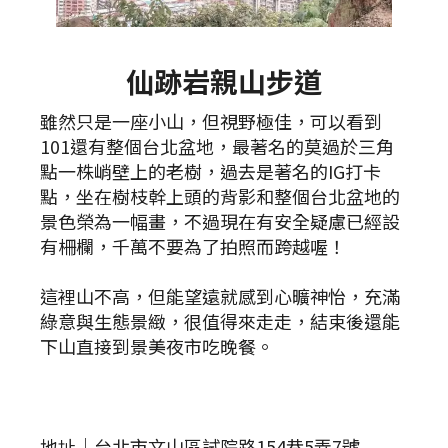
仙跡岩親山步道
雖然只是一座小山，但視野極佳，可以看到
101還有整個台北盆地，最著名的莫過於三角
點一株峭壁上的老樹，過去是著名的IG打卡
點，坐在樹枝幹上頭的背影和整個台北盆地的
景色榮為一幅畫，不過現在有安全疑慮已經設
有柵欄，千萬不要為了拍照而跨越喔！
這裡山不高，但能望遠就感到心曠神怡，充滿
綠意與生態景緻，很值得來走走，結束後還能
下山直接到景美夜市吃晚餐。
地址｜台北市文山區試院路154巷5弄7號