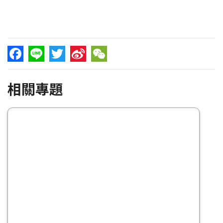
Facebook
Line
Twitter
Sina
WeChat
相關專題
Weibo