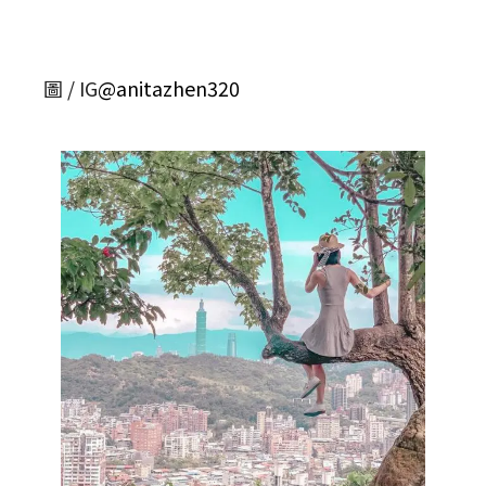
圖 / IG
@anitazhen320