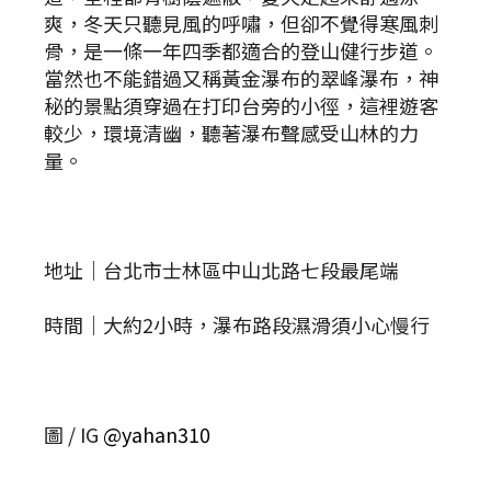
爽，冬天只聽見風的呼嘯，但卻不覺得寒風刺
骨，是一條一年四季都適合的登山健行步道。
當然也不能錯過又稱黃金瀑布的翠峰瀑布，神
秘的景點須穿過在打印台旁的小徑，這裡遊客
較少，環境清幽，聽著瀑布聲感受山林的力
量。
地址｜台北市士林區中山北路七段最尾端
時間｜大約2小時，瀑布路段濕滑須小心慢行
圖 / IG
@yahan310