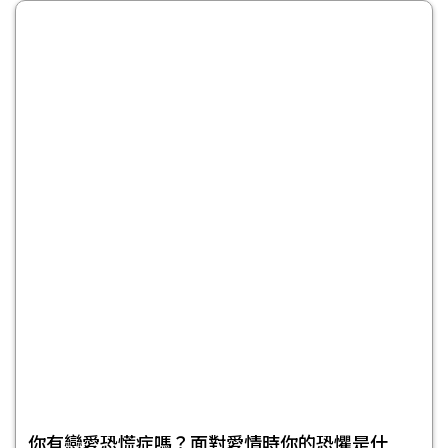
你有戀愛恐慌症嗎？面對愛情時你的恐懼是什