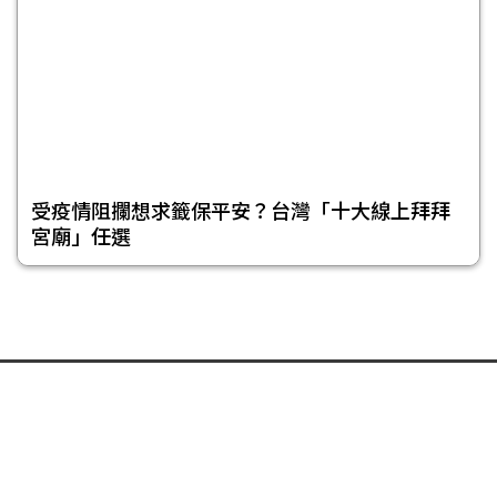
受疫情阻攔想求籤保平安？台灣「十大線上拜拜
宮廟」任選
頁尾選單
免責聲明
隱私權聲明
著作權聲明
關於我們
合作提案
投稿信箱
© 今日傳媒(股)公司版權所有，非經授權，不許轉載本網站內容 © 2017