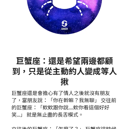
巨蟹座：還是希望兩邊都顧
到，只是從主動約人變成等人
揪
巨蟹座還是會擔心有了情人之後就沒有朋友
了，當朋友說：「你在幹嘛？我無聊」 交往前
的巨蟹座：「欸欸跟你說....欸你看這個好好
笑...」 就是無止盡的長舌模式。
交往後的巨蟹座：「怎麼了？」 巨蟹座這時候