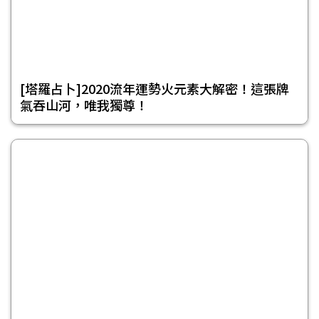
[塔羅占卜]2020流年運勢火元素大解密！這張牌
氣吞山河，唯我獨尊！