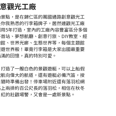
意觀光工廠
內景點，是在歸仁區的萬國通路創意觀光工
是你我熟悉的行李箱牌子，居然連觀光工廠
利用5年打造，室內的工廠內容豐富區分多個
首站、夢想航廳、創意行旅、DIY教室、經
驗館、世界光廊、生態世界等，每個主題館
環遊世界般！畢竟行李箱是大家出國最重要
滿滿的回憶，真的特別可愛。
，打造了一艘白色的景觀遊艇，可以上船假
陀航向偉大的航道，還有遊艇必備汽笛，按
，隨時準備出發！停車場附近還有落羽松網
路上兩排約百公尺長的落羽松，相信在秋冬
、紅的壯觀場警，又會是一處新景點。