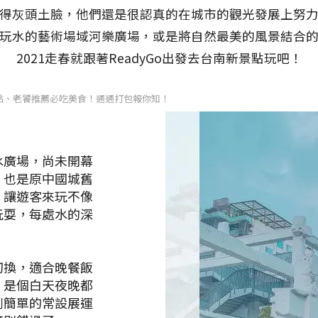
得灰頭土臉，他們還是很認真的在城市的觀光發展上努
玩水的藝術場域河樂廣場，或是將自然最美的風景結合
2021走春就跟著ReadyGo出發去台南新景點玩吧！
點、老饕推薦必吃美食！通通打包報你知！
水廣場，尚未開幕
，也是原中國城舊
，讓遊客來玩不像
玩耍，每處水的深
切換，適合晚餐飯
，是個白天夜晚都
劃簡單的常設展運