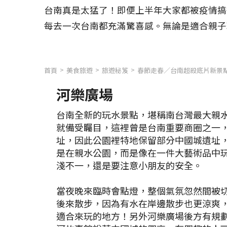
台南真是太猛了！即便上半年大家都被疫情搞
每去一次台南都充滿驚喜感。無論是適合親子
首頁
美食旅遊
旅遊秘笈
春節走春／台南超殺底片新景
河樂廣場
台南全新的玩水景點，堪稱南台灣最大親
就備受矚目，這裡曾是台南重要商圈之一
址，因此公園裡特地保留部分中國城遺址
是在親水公園，而是像在一件大藝術品中
淺不一，還是要注意小朋友的安全。
當夜晚來臨時會點燈，整個氣氛忽然間被
後來散步，因為有水在岸邊散步也更涼爽
適合來玩的地方！另外河樂廣場後方有規