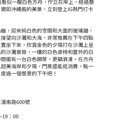
遠看似一艘白色方舟，佇立在岸上，經過整
猶如沖繩般的美景，立刻登上IG熱門打卡
船艙，迎來純白色的空間和大面的玻璃牆，
直接望向沙灘和大海，非常推薦在下午四點
位置坐下來，欣賞金色的夕陽打在沙灘上呈
亮的沙灘景致，一樓的白色桌椅和窗外的白
中間擺有一台白色鋼琴，更顯浪漫，在方舟
見超美海岸和夕陽，門票還能抵消費，點一
，度過一個愜意的下午吧！
濱南路600號
19：00