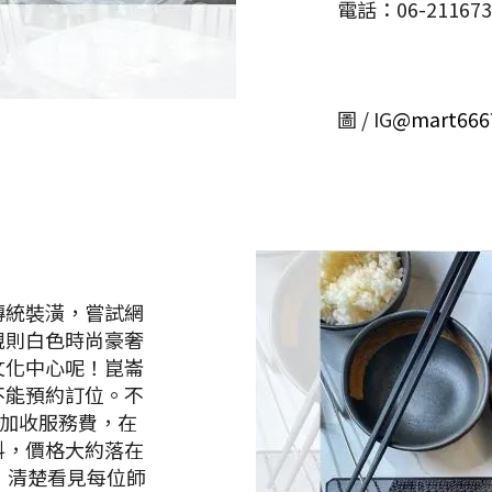
電話：06-211673
圖 / IG
@mart666
傳統裝潢，嘗試網
規則白色時尚豪奢
文化中心呢！崑崙
不能預約訂位。不
不加收服務費，在
料，價格大約落在
，清楚看見每位師