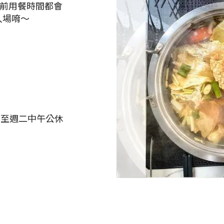
目前用餐時間都會
入場唷～
週一晚上至週二中午公休