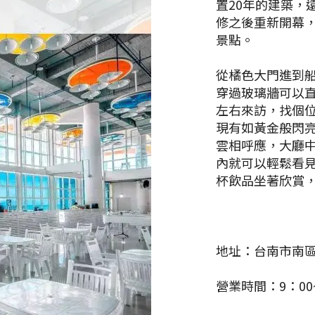
置20年的建築，
修之後重新開幕，
景點。
從橘色大門進到
穿過玻璃牆可以
左右來訪，找個
現有如黃金般閃
雲相呼應，大廳
內就可以輕鬆看
杯飲品坐著欣賞
地址：台南市南區
營業時間：9：00~