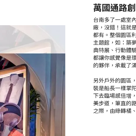
萬國通路創
台南多了一處室
廠，沒錯！這就
都有。整個園區
主題館，如：築夢
典特展、行動體
都讓你感覺像是
的夥伴，承載了
另外戶外的園區
裝是船長一樣掌
下去臨場感倍增
美步道，筆直的
之際，由綠轉橘