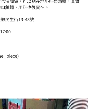
飯也沒關係，可以點在地小吃芶芶麵，其實
的肉羹麵，用料也很實在。
民生街13-43號
7:00
ne_piece)