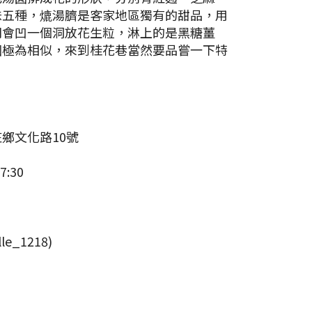
味五種，熝湯臍是客家地區獨有的甜品，用
間會凹一個洞放花生粒，淋上的是黑糖薑
圓極為相似，來到桂花巷當然要品嘗一下特
鄉文化路10號
:30
le_1218)