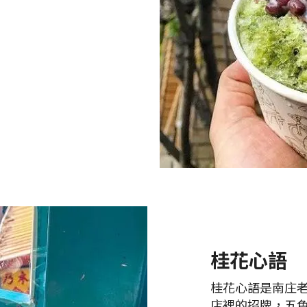
桂花心語
桂花心語是南庄
店裡的招牌，五