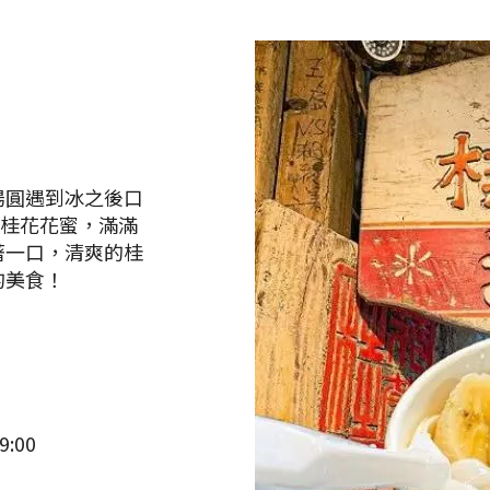
湯圓遇到冰之後口
製桂花花蜜，滿滿
著一口，清爽的桂
的美食！
:00