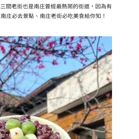
十三間老街也是南庄曾經最熱鬧的街道，因為有
理南庄必去景點、南庄老街必吃美食給你知！