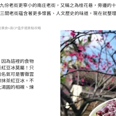
九份老街更窄小的南庄老街，又稱之為桂花巷，旁邊的
十三間老街蘊含著更多懷舊、人文歷史的味道，現在就整
美食+高CP值步道景點攻略
，因為這裡的食物
茶紅豆冰莫屬！只
的名氣可是響徹雲
牌抹茶紅豆冰。不
上湯圓的相襯、煉
。