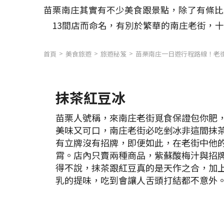
苗栗南庄其實有不少美食跟景點，除了有條比
13間店而命名，有別於繁華的南庄老街，
首頁
美食旅遊
旅遊秘笈
苗栗南庄一日遊行程路線！老街
抹茶紅豆冰
苗栗人號稱，來南庄老街覓食保證包你肥
美味又可口，南庄老街必吃剉冰非這間抹
有立牌沒有招牌，即便如此，在老街中他
霄。店內只賣兩種商品，紫蘇酸梅汁與招
得不說，抹茶跟紅豆真的是天作之合，加
乳的提味，吃到會讓人舌頭打結都不意外