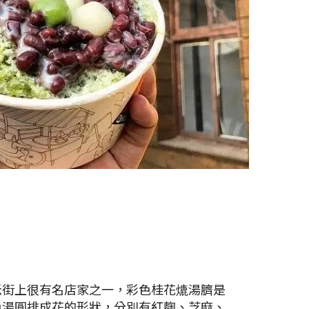
老街上很有名店家之一，彩色桂花熝湯臍是
色湯圓排成花的形狀，分別有紅麴、芝麻、