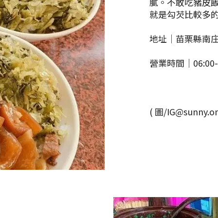
膩。不敢吃豬皮
就是勾芡比較多
地址｜苗栗縣南庄鄉
營業時間｜06:00-1
( 圖/IG@sunny.o