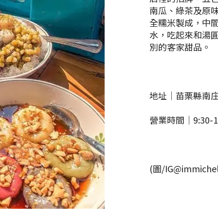
南瓜、綠茶及原
全糯米製成，中
水，吃起來和湯
別的客家甜品。
地址｜苗栗縣南庄
營業時間｜9:30-17
(圖/IG@immichel