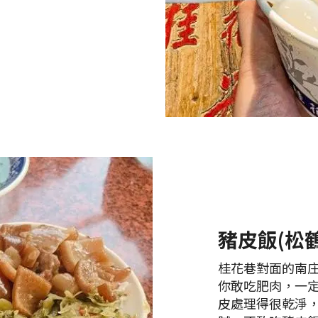
豬皮飯(松
桂花巷對面的南
你敢吃肥肉，一
皮處理得很乾淨