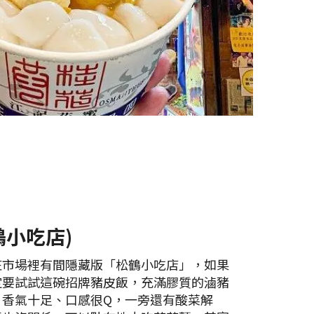
鶴小吃店)
庄市場裡有間隱藏版「松鶴小吃店」，如果
定要試試這碗招牌豬皮飯，充滿膠質的滷豬
，香氣十足、口感很Q，一旁還有酸菜解