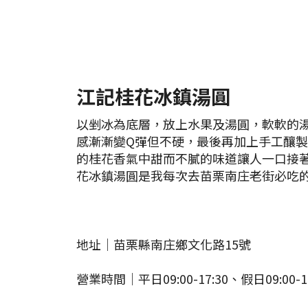
江記桂花冰鎮湯圓
以剉冰為底層，放上水果及湯圓，軟軟的
感漸漸變Q彈但不硬，最後再加上手工釀
的桂花香氣中甜而不膩的味道讓人一口接
花冰鎮湯圓是我每次去苗栗南庄老街必吃
地址｜苗栗縣南庄鄉文化路15號
營業時間｜平日09:00-17:30、假日09:00-19