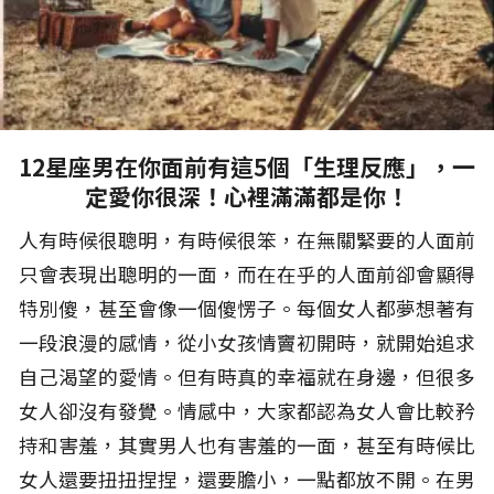
12星座男在你面前有這5個「生理反應」，一
定愛你很深！心裡滿滿都是你！
人有時候很聰明，有時候很笨，在無關緊要的人面前
只會表現出聰明的一面，而在在乎的人面前卻會顯得
特別傻，甚至會像一個傻愣子。每個女人都夢想著有
一段浪漫的感情，從小女孩情竇初開時，就開始追求
自己渴望的愛情。但有時真的幸福就在身邊，但很多
女人卻沒有發覺。情感中，大家都認為女人會比較矜
持和害羞，其實男人也有害羞的一面，甚至有時候比
女人還要扭扭捏捏，還要膽小，一點都放不開。在男