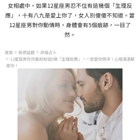
女相處中，如果12星座男忍不住有這幾個「生理反
應」，十有八九是愛上你了，女人別傻傻不知道。當
12星座男對你動情時，身體會有5個痕跡，一目了
然。
首頁
新奇話題
命理占卜
12星座男在你面前有這5個「生理反應」，一定愛你很深！心裡滿滿都
是你！