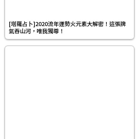
[塔羅占卜]2020流年運勢火元素大解密！這張牌
氣吞山河，唯我獨尊！