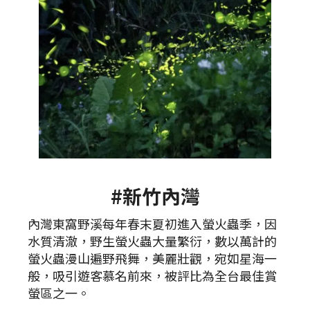
#新竹內灣
內灣東窩野溪每年春末夏初進入螢火蟲季，因
水質清澈，野生螢火蟲大量繁衍，數以萬計的
螢火蟲漫山遍野飛舞，美麗壯觀，宛如星海一
般，吸引遊客慕名前來，被評比為全台最佳賞
螢區之一。