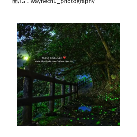
圖/IG：waynechu_photography