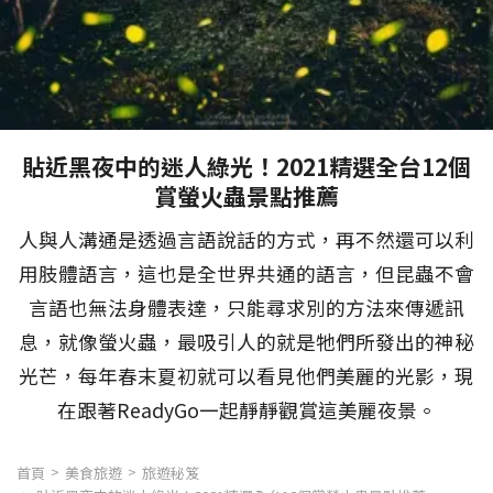
貼近黑夜中的迷人綠光！2021精選全台12個
賞螢火蟲景點推薦
人與人溝通是透過言語說話的方式，再不然還可以利
用肢體語言，這也是全世界共通的語言，但昆蟲不會
言語也無法身體表達，只能尋求別的方法來傳遞訊
息，就像螢火蟲，最吸引人的就是牠們所發出的神秘
光芒，每年春末夏初就可以看見他們美麗的光影，現
在跟著ReadyGo一起靜靜觀賞這美麗夜景。
首頁
美食旅遊
旅遊秘笈