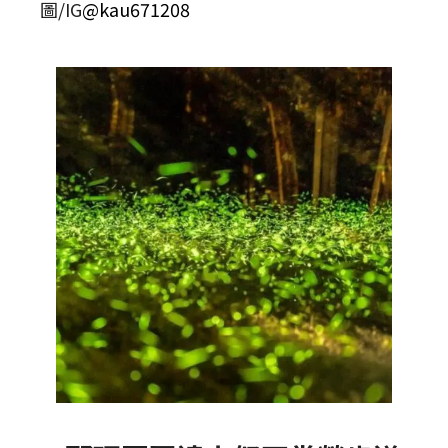
圖/IG
@kau671208