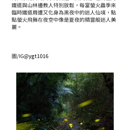
鐵道與山林邊教人特別放鬆，每當螢火蟲季來
臨時鐵道周遭又化身為黑夜中的迷人仙境，點
點螢火飛舞在夜空中像是夏夜的精靈般迷人美
麗。
圖/IG
@ygt1016