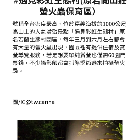
螢火蟲保育區）
號稱全台密度最高、位於嘉義海拔約1000公尺
高山上的人氣賞螢景點「遇見彩虹生態村」原
名若蘭生態村園區，每年三月到六月左右都會
有大量的螢火蟲出現，園區裡有提供住宿及賞
螢導覽服務，若是想要單純賞螢也僅需60園門
票錢，不少攝影師都會抓準季節過來拍攝螢火
蟲。
圖/IG
@tw.carina