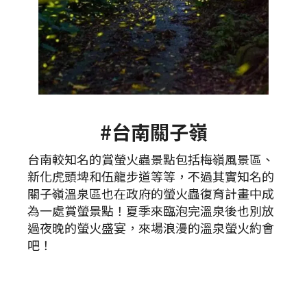
#台南關子嶺
台南較知名的賞螢火蟲景點包括梅嶺風景區、
新化虎頭埤和伍龍步道等等，不過其實知名的
關子嶺溫泉區也在政府的螢火蟲復育計畫中成
為一處賞螢景點！夏季來臨泡完溫泉後也別放
過夜晚的螢火盛宴，來場浪漫的溫泉螢火約會
吧！