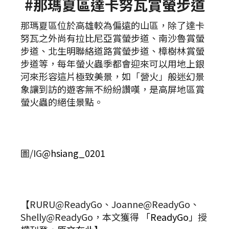
#那瑪夏區達卡努瓦賞螢步道
那瑪夏區位於高雄較為偏遠的山區，除了達卡
努瓦之外尚有拉比尼亞賞螢步道、南沙魯賞螢
步道、北生明聯絡道路賞螢步道、樟樹林賞螢
步道等，每年螢火蟲季都會迎來可以用地上銀
河來形容這片極致美景，如「營火」般迷幻景
象讓到訪的遊客無不紛紛讚嘆，是高屏地區賞
螢火蟲的絕佳景點。
圖/IG
@hsiang_0201
【RURU@ReadyGo、Joanne@ReadyGo、
Shelly@ReadyGo，本文獲得
「ReadyGo」
授