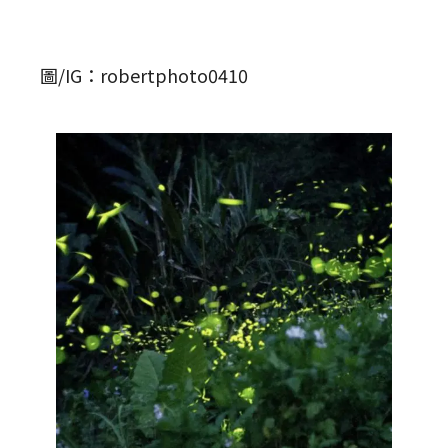
圖/IG：robertphoto0410