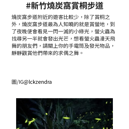
#新竹燒炭窩賞桐步道
燒炭窩步道附近的遊客比較少，除了賞桐之
外，燒炭窩步道最為人知曉的就是賞螢地，到
了夜晚便會看見一閃一滅的小綠光，螢火蟲為
找尋另一半就會發出光芒，想看螢火蟲漫天飛
舞的朋友們，請關上你的手電筒及發光物品，
靜靜觀賞他們帶來的求偶之舞。
圖/IG
@lckzendra