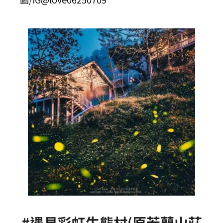
#遇見彩虹生態村(原若蘭山莊