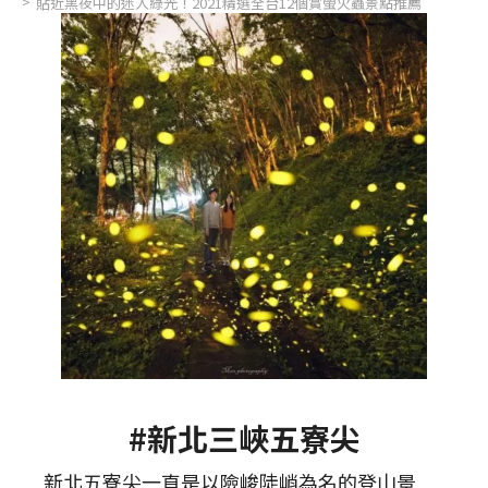
貼近黑夜中的迷人綠光！2021精選全台12個賞螢火蟲景點推薦
#新北三峽五寮尖
新北五寮尖一直是以險峻陡峭為名的登山景