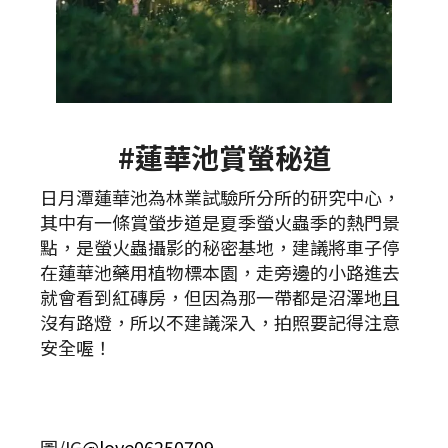
#蓮華池賞螢秘道
日月潭蓮華池為林業試驗所分所的研究中心，
其中有一條賞螢步道是夏季螢火蟲季的熱門景
點，是螢火蟲攝影的秘密基地，建議將車子停
在蓮華池藥用植物標本園，走旁邊的小路進去
就會看到紅磚房，但因為那一帶都是沼澤地且
沒有路燈，所以不建議深入，拍照要記得注意
安全喔！
圖/IG
@love06250709