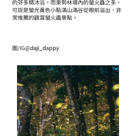
的芬多精沐浴。而東勢林場內的螢火蟲之多，
可說是螢光黃色小點滿山滿谷從眼前溢出，非
常推薦的觀賞螢火蟲景點。
圖/IG@
daji_dappy