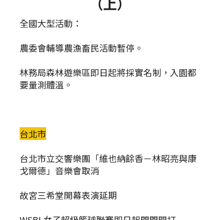
（上）
全國大型活動：
農委會輔導農漁畜民活動暫停。
林務局森林遊樂區即日起將採實名制，入園都
要量測體溫。
台北市
台北市立交響樂團「維也納餘香－林昭亮與康
戈爾德」音樂會取消
故宮三希堂開幕表演延期
WSBL女子超級籃球聯賽即日起閉門開打