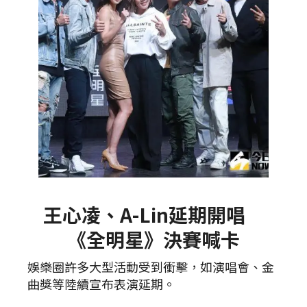
王心凌、A-Lin延期開唱
《全明星》決賽喊卡
娛樂圈許多大型活動受到衝擊，如演唱會、金
曲獎等陸續宣布表演延期。