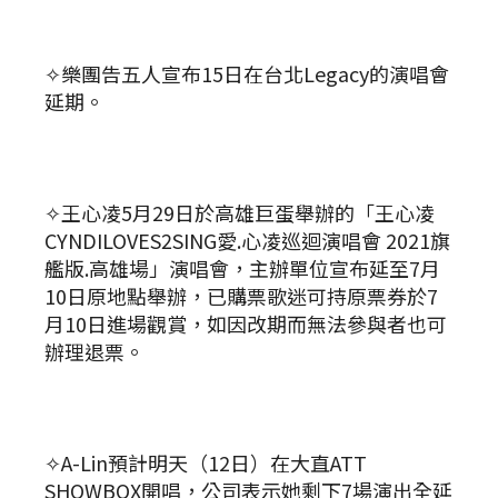
✧樂團告五人宣布15日在台北Legacy的演唱會
延期。
✧王心凌5月29日於高雄巨蛋舉辦的「王心凌
CYNDILOVES2SING愛.心凌巡迴演唱會 2021旗
艦版.高雄場」演唱會，主辦單位宣布延至7月
10日原地點舉辦，已購票歌迷可持原票券於7
月10日進場觀賞，如因改期而無法參與者也可
辦理退票。
✧A-Lin預計明天（12日）在大直ATT
SHOWBOX開唱，公司表示她剩下7場演出全延