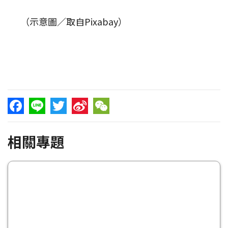
（示意圖／取自Pixabay）
Facebook
Line
Twitter
Sina
WeChat
相關專題
Weibo