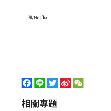
圖/Netflix
Facebook
Line
Twitter
Sina
WeChat
相關專題
Weibo