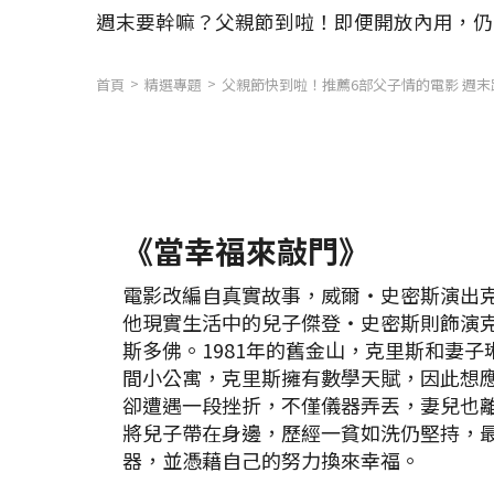
週末要幹嘛？父親節到啦！即便開放內用，仍
首頁
精選專題
父親節快到啦！推薦6部父子情的電影 週
《當幸福來敲門》
電影改編自真實故事，威爾‧史密斯演出
他現實生活中的兒子傑登‧史密斯則飾演
斯多佛。1981年的舊金山，克里斯和妻
間小公寓，克里斯擁有數學天賦，因此想
卻遭遇一段挫折，不僅儀器弄丟，妻兒也
將兒子帶在身邊，歷經一貧如洗仍堅持，
器，並憑藉自己的努力換來幸福。