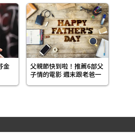
芬金
父親節快到啦！推薦6部父
子情的電影 週末跟老爸一
起窩在家看吧！