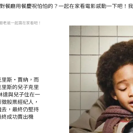
對餐廳用餐慶祝怕怕的？一起在家看電影感動一下吧！
末跟老爸一起窩在家看吧！
克里斯‧賈納，而
克里斯的兒子克里
子琳達與兒子住在一
應徵股票經紀人，
離去，最終仍堅持
最終成功賣出機