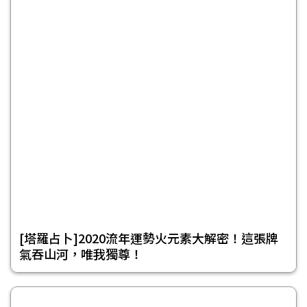
[塔羅占卜]2020流年運勢火元素大解密！這張牌
氣吞山河，唯我獨尊！