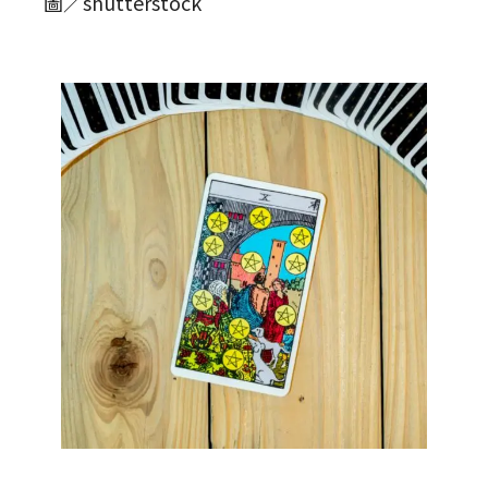
圖／shutterstock