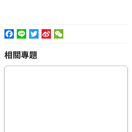
Facebook
Line
Twitter
Sina
WeChat
相關專題
Weibo