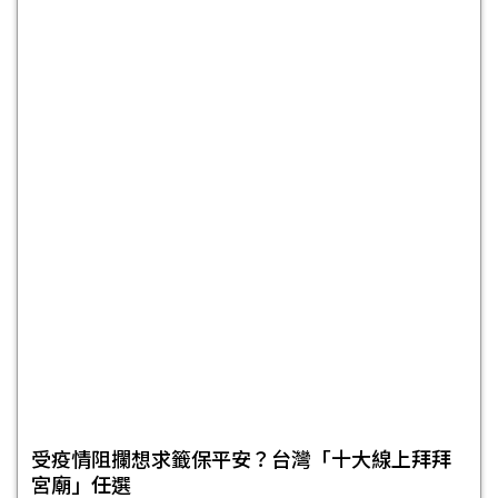
受疫情阻攔想求籤保平安？台灣「十大線上拜拜
宮廟」任選