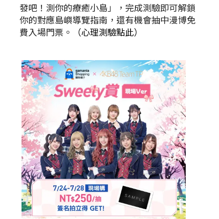
發吧！測你的療癒小島」，完成測驗即可解鎖
你的對應島嶼導覽指南，還有機會抽中漫博免
費入場門票。
（心理測驗點此）