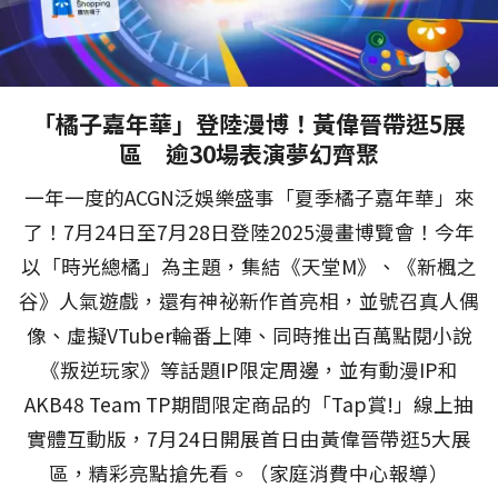
「橘子嘉年華」登陸漫博！黃偉晉帶逛5展
區 逾30場表演夢幻齊聚
一年一度的ACGN泛娛樂盛事「夏季橘子嘉年華」來
了！7月24日至7月28日登陸2025漫畫博覽會！今年
以「時光總橘」為主題，集結《天堂M》、《新楓之
谷》人氣遊戲，還有神祕新作首亮相，並號召真人偶
像、虛擬VTuber輪番上陣、同時推出百萬點閱小說
《叛逆玩家》等話題IP限定周邊，並有動漫IP和
AKB48 Team TP期間限定商品的「Tap賞!」線上抽
實體互動版，7月24日開展首日由黃偉晉帶逛5大展
區，精彩亮點搶先看。（家庭消費中心報導）