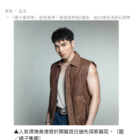
首頁
生活
「橘子嘉年華」登陸漫博！黃偉晉帶逛5展區 逾30場表演夢幻齊聚
▲人氣偶像黃偉晉於開展首日搶先探索展區。（圖
／橘子集團）