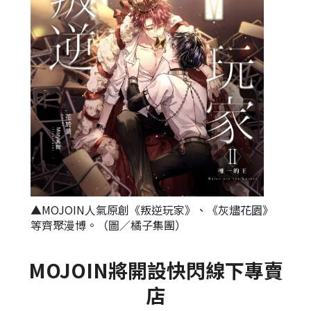
▲MOJOIN人氣原創《叛逆玩家》、《灰燼花園》
等齊聚漫博。（圖／橘子集團）
MOJOIN將開設快閃線下專賣
店