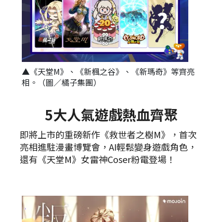
▲《天堂M》、《新楓之谷》、《新瑪奇》等齊亮
相。（圖／橘子集團）
5大人氣遊戲熱血齊聚
即將上市的重磅新作《救世者之樹M》，首次
亮相進駐漫畫博覽會，AI輕鬆變身遊戲角色，
還有《天堂M》女雷神Coser粉電登場！