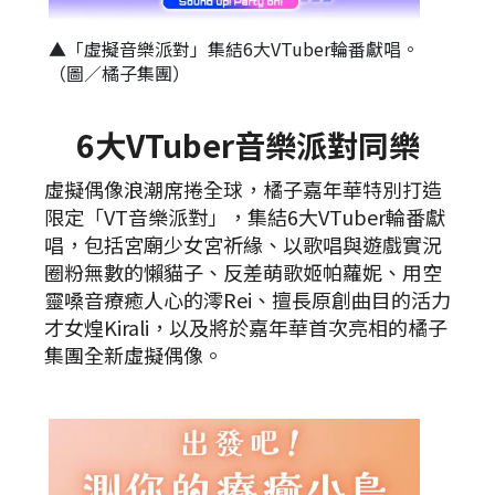
▲「虛擬音樂派對」集結6大VTuber輪番獻唱。
（圖／橘子集團）
6大VTuber音樂派對同樂
虛擬偶像浪潮席捲全球，橘子嘉年華特別打造
限定「VT音樂派對」，集結6大VTuber輪番獻
唱，包括宮廟少女宮祈緣、以歌唱與遊戲實況
圈粉無數的懶貓子、反差萌歌姬帕蘿妮、用空
靈嗓音療癒人心的澪Rei、擅長原創曲目的活力
才女煌Kirali，以及將於嘉年華首次亮相的橘子
集團全新虛擬偶像。