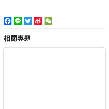
Facebook
Line
Twitter
Sina
WeChat
相關專題
Weibo