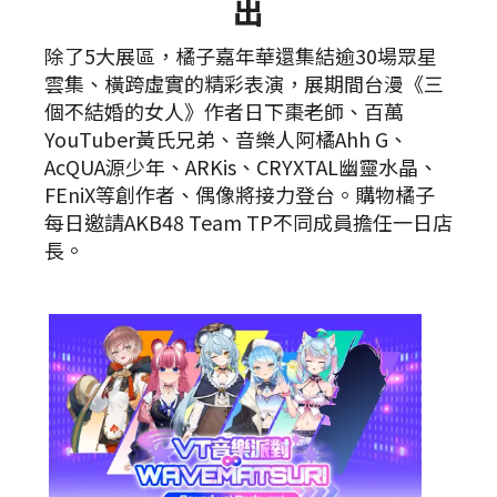
出
除了5大展區，橘子嘉年華還集結逾30場眾星
雲集、橫跨虛實的精彩表演，展期間台漫《三
個不結婚的女人》作者日下棗老師、百萬
YouTuber黃氏兄弟、音樂人阿橘Ahh G、
AcQUA源少年、ARKis、CRYXTAL幽靈水晶、
FEniX等創作者、偶像將接力登台。購物橘子
每日邀請AKB48 Team TP不同成員擔任一日店
長。