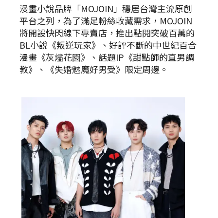
漫畫小說品牌「MOJOIN」穩居台灣主流原創
平台之列，為了滿足粉絲收藏需求，MOJOIN
將開設快閃線下專賣店，推出點閱突破百萬的
BL小說《叛逆玩家》、好評不斷的中世紀百合
漫畫《灰燼花園》、話題IP《甜點師的直男調
教》、《失婚魅魔好男受》限定周邊。