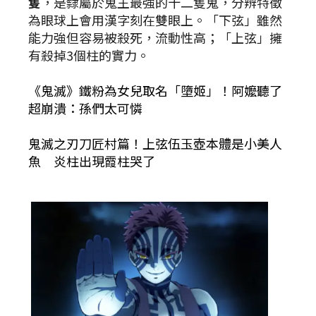
隻
，是隸屬於鬼王最強的十二隻鬼，分辨特徵
為眼球上會用漢字刻在雙眼上。「下弦」雖然
能力強但容易被殺死，流動性高；「上弦」擁
有殺掉3個柱的實力。
《鬼滅》鐵粉為女兒取名「墮姬」！阿嬤聽了
超崩潰：孫們太可憐
鬼滅之刃刀匠村篇！上弦伍玉壺本體是小美人
魚 炎柱出現霞柱哭了