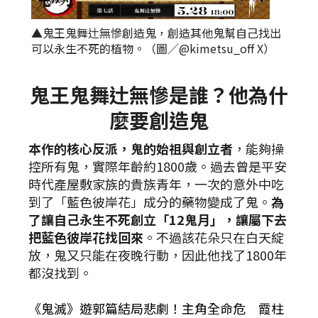
▲鬼王鬼舞辻無慘創造鬼，創造其他鬼幫自己找出
可以永生不死的植物。（圖／@kimetsu_off X）
鬼王鬼舞辻無慘是誰？他為什
麼要創造鬼
本作的核心反派，鬼的始祖與創立者
，能夠操
控所有鬼，實際年齡約1800歲。過去曾是平安
時代產屋敷家族的貴族青年，一次的意外中吃
到了「藍色彼岸花」成分的藥物變成了鬼。
為
了讓自己永生不死創立「12鬼月」，讓屬下去
把藍色彼岸花找回來
。不過該花朵只在白天綻
放，鬼又只能在夜晚行動，因此他找了1800年
都沒找到。
《鬼滅》遊郭篇結局悲劇！主角全命危 霞柱