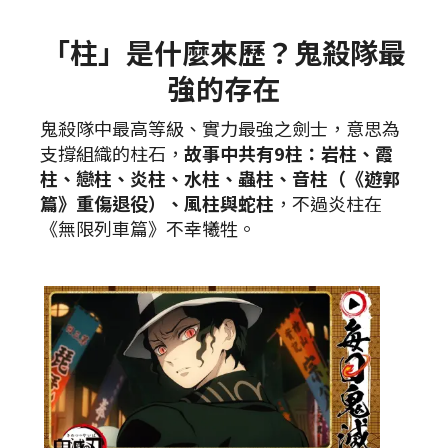
「柱」是什麼來歷？鬼殺隊最
強的存在
鬼殺隊中最高等級、實力最強之劍士，意思為
支撐組織的柱石，
故事中共有9柱：岩柱、霞
柱、戀柱、炎柱、水柱、蟲柱、音柱（《遊郭
篇》重傷退役）、風柱與蛇柱
，不過炎柱在
《無限列車篇》不幸犧牲。