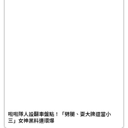
啦啦隊人設翻車盤點！「劈腿、耍大牌還當小
三」女神黑料連環爆