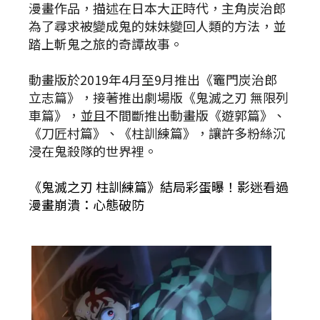
漫畫作品，描述在日本大正時代，主角炭治郎
為了尋求被變成鬼的妹妹變回人類的方法，並
踏上斬鬼之旅的奇譚故事。
動畫版於2019年4月至9月推出《竈門炭治郎
立志篇》，接著推出劇場版《鬼滅之刃 無限列
車篇》，並且不間斷推出動畫版《遊郭篇》、
《刀匠村篇》、《柱訓練篇》，讓許多粉絲沉
浸在鬼殺隊的世界裡。
《鬼滅之刃 柱訓練篇》結局彩蛋曝！影迷看過
漫畫崩潰：心態破防