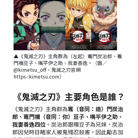
▲《鬼滅之刃》主角群為（左起）竈門炭治郎、竈
門禰豆子、嘴平伊之助、我妻善逸。（圖／
@kimetsu_off、鬼滅之刃官網
https-:kimetsu.com）
《鬼滅之刃》主要角色是誰？
《鬼滅之刃》主角群為
竈（音同：造）門炭治
郎、竈門禰（音同：你）豆子、嘴平伊之助、
我妻善逸四位
。炭治郎跟禰豆子為兄妹，炭治
郎因兒時目睹家人被鬼殘忍殺害，因此勵志加