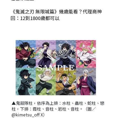
《鬼滅之刃 無限城篇》幾歲能看？代理商神
回：12到1800歲都可以
▲鬼殺隊柱，依序為上排：水柱、蟲柱、蛇柱、戀
柱，下排：霞柱、音柱、岩柱、音柱。（圖／
@kimetsu_off X）