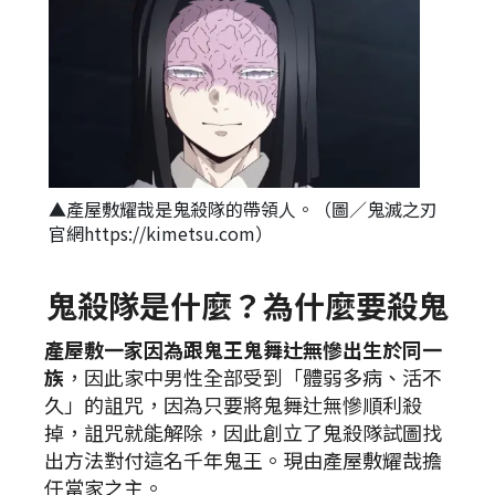
▲產屋敷耀哉是鬼殺隊的帶領人。（圖／鬼滅之刃
官網https://kimetsu.com）
鬼殺隊是什麼？為什麼要殺鬼
產屋敷一家因為跟鬼王鬼舞辻無慘出生於同一
族
，因此家中男性全部受到「體弱多病、活不
久」的詛咒，因為只要將鬼舞辻無慘順利殺
掉，詛咒就能解除，因此創立了鬼殺隊試圖找
出方法對付這名千年鬼王。現由產屋敷耀哉擔
任當家之主。