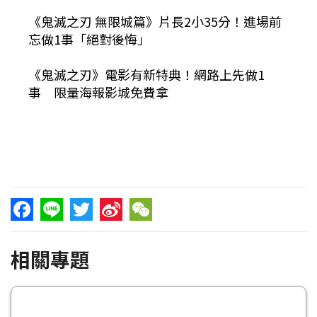
《鬼滅之刃 無限城篇》片長2小35分！進場前
忘做1事「絕對後悔」
《鬼滅之刃》電影有新特典！網路上先做1
事 限量海報影城免費拿
Facebook
Line
Twitter
Sina
WeChat
相關專題
Weibo