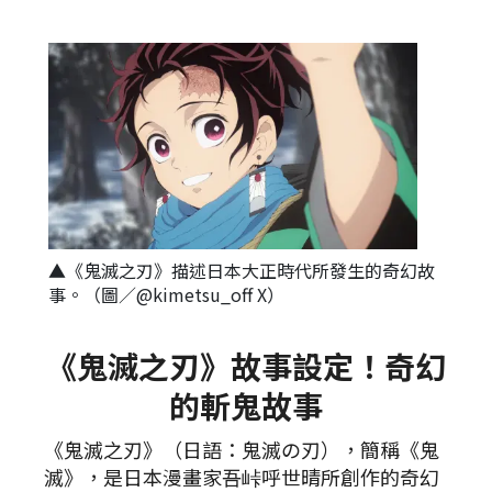
▲《鬼滅之刃》描述日本大正時代所發生的奇幻故
事。（圖／@kimetsu_off X）
《鬼滅之刃》故事設定！奇幻
的斬鬼故事
《鬼滅之刃》（日語：鬼滅の刃），簡稱《鬼
滅》，是日本漫畫家吾峠呼世晴所創作的奇幻