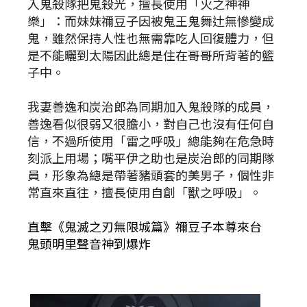
入鬼殺隊把鬼殺光，擅長使用「火之神神
樂」：而妹妹禰豆子因被鬼王鬼舞辻無慘變成
鬼，雖然保持人性也無需靠吃人回復體力，但
是不能曬到太陽因此總是住在哥哥所背著的籃
子中。
我妻善逸和炭治郎為同期加入鬼殺隊的成員，
善逸看似很弱又很膽小，對自己也沒有任何自
信，不過所使用「雷之呼吸」總能夠在危急時
刻派上用場；嘴平伊之助也是炭治郎的同期隊
員，形象為總是帶著豬頭套的美男子，個性非
常直來直往，擅長使用自創「獸之呼吸」。
直擊《鬼滅之刃無限城篇》禰豆子本尊來台
鬼頭明里聲音神到爆炸