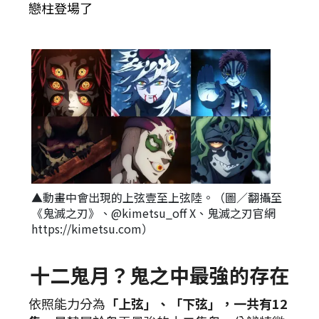
戀柱登場了
▲動畫中會出現的上弦壹至上弦陸。（圖／翻攝至
《鬼滅之刃》、@kimetsu_off X、鬼滅之刃官網
https://kimetsu.com）
十二鬼月？鬼之中最強的存在
依照能力分為
「上弦」、「下弦」，一共有12