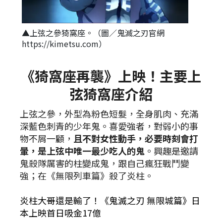
▲上弦之參猗窩座。（圖／鬼滅之刃官網
https://kimetsu.com）
《猗窩座再襲》上映！主要上
弦猗窩座介紹
上弦之參，外型為粉色短髮，全身肌肉、充滿
深藍色刺青的少年鬼。喜愛強者，對弱小的事
物不屑一顧，
且不對女性動手，必要時刻會打
暈，是上弦中唯一最少吃人的鬼
。興趣是邀請
鬼殺隊厲害的柱變成鬼，跟自己瘋狂戰鬥變
強；在《無限列車篇》殺了炎柱。
炎柱大哥還是輸了！《鬼滅之刃 無限城篇》日
本上映首日吸金17億