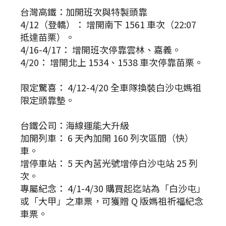
台灣高鐵：加開班次與特製頭靠
4/12（登轎）： 增開南下 1561 車次（22:07
抵達苗栗）。
4/16-4/17： 增開班次停靠雲林、嘉義。
4/20： 增開北上 1534、1538 車次停靠苗栗。
限定驚喜： 4/12-4/20 全車隊換裝白沙屯媽祖
限定頭靠墊。
台鐵公司：海線運能大升級
加開列車： 6 天內加開 160 列次區間（快）
車。
增停車站： 5 天內莒光號增停白沙屯站 25 列
次。
專屬紀念： 4/1-4/30 購買起迄站為「白沙屯」
或「大甲」之車票，可獲贈 Q 版媽祖祈福紀念
車票。