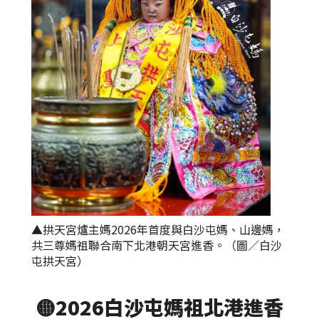
▲拱天宮爐主媽2026年首度與白沙屯媽、山邊媽，
共三尊媽祖聯合南下北港朝天宮進香。（圖／白沙
屯拱天宮 ）
🟡
2026白沙屯媽祖北港進香