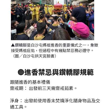
▲鑽轎腳是白沙屯媽祖進香的重要儀式之一，象徵
接受媽祖庇佑，但過程中有幾點禁忌務必遵守。
（圖／白沙屯拱天宮臉書）
🟡
進香禁忌與鑽轎腳規範
跟隨進香的基本禮儀
齋戒期： 出發前三天需齋戒茹素。
淨身： 出發前使用香末焚燒淨化隨身物品及交
通工具。