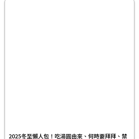
2025冬至懶人包！吃湯圓由來、何時要拜拜、禁