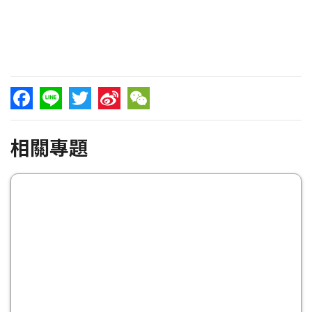
Facebook
Line
Twitter
Sina
WeChat
相關專題
Weibo