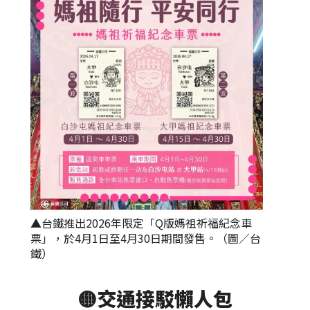
▲台鐵推出2026年限定「Q版媽祖祈福紀念車
票」，於4月1日至4月30日期間發售。（圖／台
鐵）
🟡
交通接駁懶人包