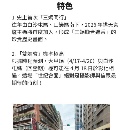
特色
1. 史上首次「三媽同行」
往年由白沙屯媽、山邊媽南下，2026 年拱天宮
爐主媽將首度加入，形成「三媽聯合進香」的
珍貴歷史畫面。
2. 「雙媽會」機率極高
根據時程預測，大甲媽（4/17-4/26）與白沙
屯媽（回鑾期）極可能在 4 月 18 日於彰化相
遇。這場「世紀會面」絕對是攝影師與信眾最
期待的時刻！