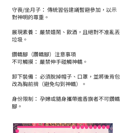
守喪/坐月子： 傳統習俗建議暫避參加，以示
對神明的尊重。
展現素養： 嚴禁嬉鬧、飲酒，且絕對不准亂丟
垃圾。
鑽轎腳（躦轎腳）注意事項
不可觸摸： 嚴禁伸手碰觸神轎。
卸下裝備： 必須脫掉帽子、口罩，並將後背包
改為胸前揹（避免勾到神轎）。
身份限制： 孕婦或隨身攜帶進香旗者不可鑽轎
腳。