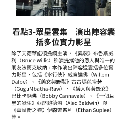
看點3-眾星雲集 演出陣容囊
括多位實力影星
除了艾德華諾頓擔綱主演，《異裂》布魯斯威
利（Bruce Willis）飾演提攜他的恩人與唯一的
朋友法蘭克敏納，本作演出陣容還囊括多位實
力影星，包括《水行俠》威廉達佛（Willem
Dafoe）、《美女與野獸》古古瑪芭塔勞
（GuguMbatha-Raw）、《蟻人與黃蜂女》
巴比卡納佛（Bobby Cannavale）、《一個巨
星的誕生》亞歷鮑德溫（Alec Baldwin）與
《華爾街之狼》伊森索普利（Ethan Suplee）
等。