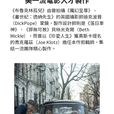
美一流電影人才製作
《布魯克林孤兒》由曾拍攝《魔幻至尊》、
《畫世紀：透納先生》的英國攝影師迪克波普
（DickPope）掌鏡，製作設計師則是《落日車
神》、《罪無可赦》貝絲米克爾（Beth
Mickle），而曾以《珍愛人生》獲奧斯卡提名
的喬克羅茲（Joe Klotz）擔任本作剪輯師，集
結一流團隊精心製作。