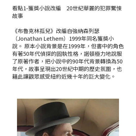
看點1-獲獎小說改編 20世紀華麗的犯罪驚悚
故事
《布魯克林孤兒》改編自強納森列瑟
（Jonathan Lethem）1999年同名獲獎小
說。 原本小說背景是在1999年，但書中的角色
有著50年代偵探的固執性格，諾頓極力地說服
了原著作者，把小說中的90年代背景轉換為50
年代，故事呈現出20世紀中期的歷史氛圍，也
藉此讓觀眾感受紐約近幾十年的巨大變化。