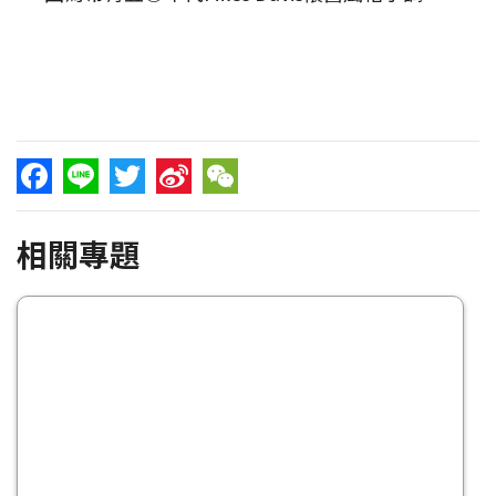
Facebook
Line
Twitter
Sina
WeChat
相關專題
Weibo