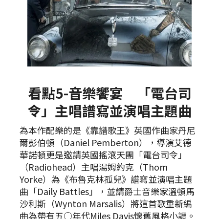
看點5-音樂饗宴 「電台司
令」主唱譜寫並演唱主題曲
為本作配樂的是《靠譜歌王》英國作曲家丹尼
爾彭伯頓（Daniel Pemberton），導演艾德
華諾頓更是邀請英國搖滾天團「電台司令」
（Radiohead）主唱湯姆約克（Thom
Yorke）為《布魯克林孤兒》譜寫並演唱主題
曲「Daily Battles」，並請爵士音樂家溫頓馬
沙利斯（Wynton Marsalis）將這首歌重新編
曲為帶有五○年代Miles Davis懷舊風格小調。