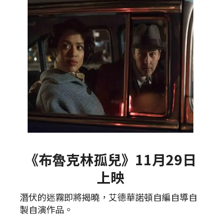
《布魯克林孤兒》11月29日
上映
潛伏的迷霧即將揭曉，艾德華諾頓自編自導自
製自演作品。