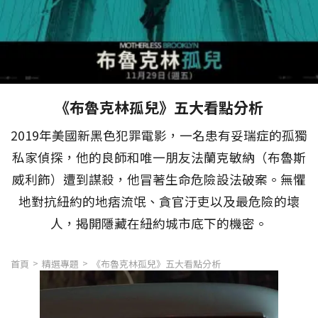
《布魯克林孤兒》五大看點分析
2019年美國新黑色犯罪電影，一名患有妥瑞症的孤獨
私家偵探，他的良師和唯一朋友法蘭克敏納（布魯斯
威利飾）遭到謀殺，他冒著生命危險設法破案。無懼
地對抗紐約的地痞流氓、貪官汙吏以及最危險的壞
人，揭開隱藏在紐約城市底下的機密。
首頁
精選專題
《布魯克林孤兒》五大看點分析