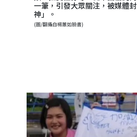
一筆，引發大眾關注，被媒體封
神」。
(圖/翻攝自楊蕙如臉書)