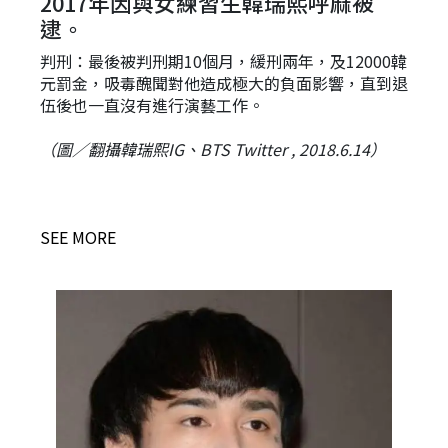
2017年因與女練習生韓瑞熙呼麻被
逮。
判刑：最後被判刑期10個月，緩刑兩年，及12000韓
元罰金，吸毒醜聞對他造成極大的負面影響，直到退
伍後也一直沒有進行演藝工作。
（圖／翻攝韓瑞熙
IG
、
BTS Twitter , 2018.6.14
）
SEE MORE