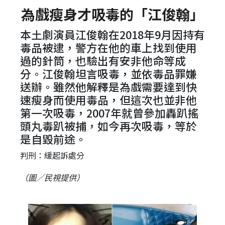
為戲瘦身才吸毒的「江俊翰」
本土劇演員江俊翰在2018年9月因持有
毒品被逮，警方在他的車上找到使用
過的針筒，也驗出有安非他命等成
分。江俊翰坦言吸毒，並依毒品罪嫌
送辦。雖然他解釋是為戲需要達到快
速瘦身而使用毒品，但這次也並非他
第一次吸毒，2007年就曾參加轟趴搖
頭丸毒趴被捕，如今再次吸毒，等於
是自毀前途。
判刑：緩起訴處分
（圖／民視提供）