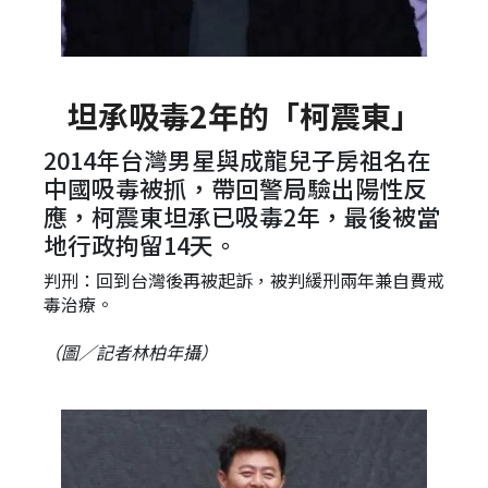
坦承吸毒2年的「柯震東」
2014年台灣男星與成龍兒子房祖名在
中國吸毒被抓，帶回警局驗出陽性反
應，柯震東坦承已吸毒2年，最後被當
地行政拘留14天。
判刑：回到台灣後再被起訴，被判緩刑兩年兼自費戒
毒治療。
（圖／記者林柏年攝）