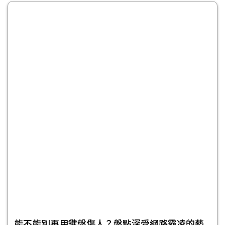
能不能別再用鍵盤傷人？盤點深受網路霸凌的藝