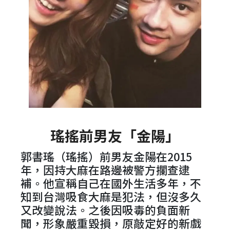
瑤搖前男友「金陽」
郭書瑤（瑤搖）前男友金陽在2015
年，因持大麻在路邊被警方攔查逮
補。他宣稱自己在國外生活多年，不
知到台灣吸食大麻是犯法，但沒多久
又改變說法。之後因吸毒的負面新
聞，形象嚴重毀損，原敲定好的新戲