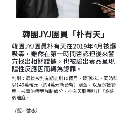
韓團JYJ團員「朴有天」
韓團JYJ團員朴有天在2019年4月被爆
吸毒，雖然在第一時間否認但後來警
方找出相關證據，也被驗出毒品呈現
陽性反應因而轉為認罪。
判刑：最後被判有期徒刑10個月、緩刑2年，同時科
以140萬韓元（約4萬元新台幣）罰金，以及保護管
束、戒毒治療等強制處分，朴有天聽完吐出「謝謝」
後離庭。
（圖／達志）