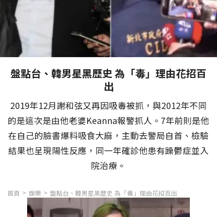
盤點台、韓男星黑歷史 為「毒」理由花招百
出
2019年12月謝和弦又再因吸毒被抓，與2012年不同
的是這次是由他老婆Keanna報警抓人。7年前則是他
在自己的臉書爆料吸食大麻，主動去警局自首、檢驗
結果也呈現陽性反應，同一年確診他患有躁鬱症並入
院治療。
首頁
娛樂
盤點台、韓男星黑歷史 為「毒」理由花招百出