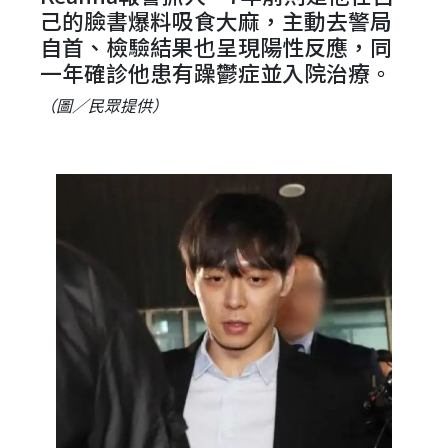
己的臉書爆料吸食大麻，主動去警局
自首、檢驗結果也呈現陽性反應，同
一年確診他患有躁鬱症並入院治療。
（圖／民眾提供）