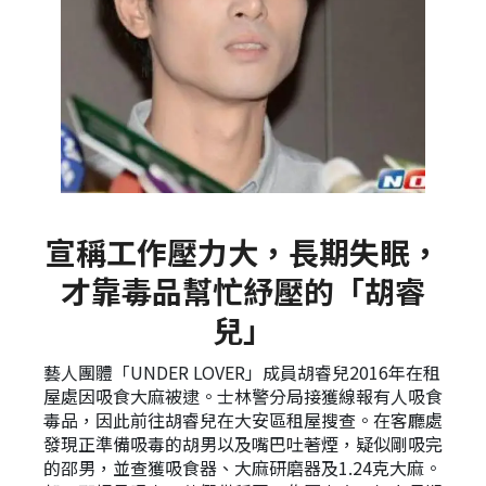
宣稱工作壓力大，長期失眠，
才靠毒品幫忙紓壓的「胡睿
兒」
藝人團體「UNDER LOVER」成員胡睿兒2016年在租
屋處因吸食大麻被逮。士林警分局接獲線報有人吸食
毒品，因此前往胡睿兒在大安區租屋搜查。在客廳處
發現正準備吸毒的胡男以及嘴巴吐著煙，疑似剛吸完
的邵男，並查獲吸食器、大麻研磨器及1.24克大麻。