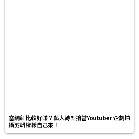
當網紅比較好賺？藝人轉型搶當Youtuber 企劃拍
攝剪輯樣樣自己來！