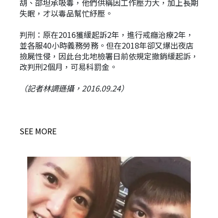
胡、邵坦承吸毒，他們供稱因工作壓力大，加上長期
失眠，才以毒品幫忙紓壓。
判刑：原在2016獲緩起訴2年，進行戒癮治療2年，
並各服40小時義務勞務。但在2018年卻又爆出夜店
撿屍性侵，因此台北地檢署日前依規定撤銷緩起訴，
改判刑2個月，可易科罰金。
（記者林調遜攝，2016.09.24）
SEE MORE