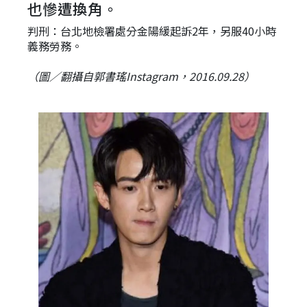
也慘遭換角。
判刑：台北地檢署處分金陽緩起訴2年，另服40小時
義務勞務。
（圖／翻攝自郭書瑤Instagram，2016.09.28）