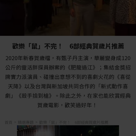
歡樂「鼠」不完！ 6部經典賀歲片推薦
2020年新春賀歲檔，有甄子丹主演，華麗變身成120
公斤的靈活胖探員辦案的《肥龍過江》；集結金獎招
牌實力派演員、碰撞出意想不到的喜劇火花的《喜從
天降》以及台灣與新加坡共同合作的「新式動作喜
劇」《殺手撿到槍》。除此之外，在家也能欣賞經典
賀歲電影，歡笑過好年！
首頁
精選專題
歡樂「鼠」不完！ 6部經典賀歲片推薦