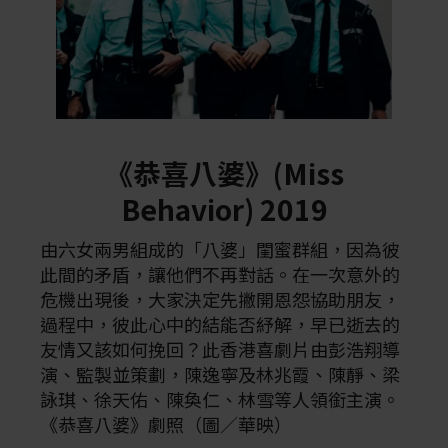
《恭喜八婆》(Miss
Behavior) 2019
由六女兩男組成的「八婆」閨蜜群組，因為彼
此間的矛盾，讓他們不再對話。在一次意外的
危機出現後，大家決定先撇開恩怨協助朋友，
過程中，彼此心中的結能否紓解，早已逝去的
友情又該如何挽回？此香港喜劇片由彭浩翔導
演、監製並策劃，陳逸寧及林兆霞、陳靜、梁
詠琪、徐天佑、陳奐仁、林雪等人領銜主演。
《恭喜八婆》劇照（圖／華映）