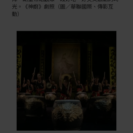
光。《神廚》劇照（圖／華聯國際、傳影互
動）