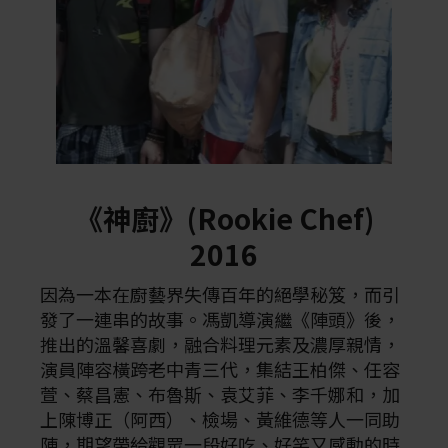
《神廚》(Rookie Chef)
2016
因為一本在廚藝界失傳百年的絕學秘笈，而引
發了一連串的故事。馮凱導演繼《陣頭》後，
推出的溫馨喜劇，融合料理元素及濃厚親情，
演員陣容橫跨老中青三代，集結王柏傑、任容
萱、蔡昌憲、布魯斯、袁艾菲、李千娜和，加
上陳博正（阿西）、檢場、黃維德等人一同助
陣，期望帶給觀眾一段好吃、好笑又感動的時