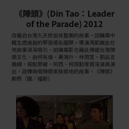
《陣頭》(Din Tao：Leader
of the Parade) 2012
改編自台灣九天民俗技藝團的故事，因輔導中
輟生透過鼓的學習揚名國際。導演馮凱被此在
地故事深深吸引，拍攝電影也藉此傳遞台灣陣
頭文化，由柯有倫、黃鴻升、林雨宣、劉品言
擔綱，搭配廖峻、阿西、柯淑勤等資深演員演
出，詮釋兩個陣頭家族道地的故事。《陣頭》
劇照（圖／福斯）