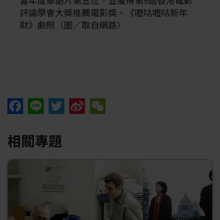
當年度華語片第五位，並獲得第9屆香港電影
評論學會大獎推薦電影獎。《嚦咕嚦咕新年
財》劇照（圖／取自網路）
Facebook
Line
Twitter
Sina
WeChat
相關專題
Weibo