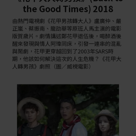
the Good Times) 2018
由熱門電視劇《花甲男孩轉大人》盧廣仲、嚴
正嵐、蔡振南、龍劭華等原班人馬主演的電影
版賀歲片。劇情講述鄭花甲退伍後，喝醉酒後
醒來發現與情人阿瑋同床，引發一連串的混亂
與鬧劇，花甲更穿越回到了2003年SARS時
期，他該如何解決這次的人生危機？《花甲大
人轉男孩》劇照（圖／威視電影）