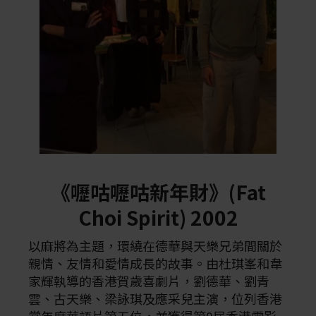
《嚦咕嚦咕新年財》(Fat
Choi Spirit) 2002
以麻將為主題，環繞在德華與天樂兄弟間關於
親情、友情和愛情成長的故事。由杜琪峯和韋
家輝執導的香港賀歲喜劇片，劉德華、劉青
雲、古天樂、梁詠琪及應采兒主演，位列香港