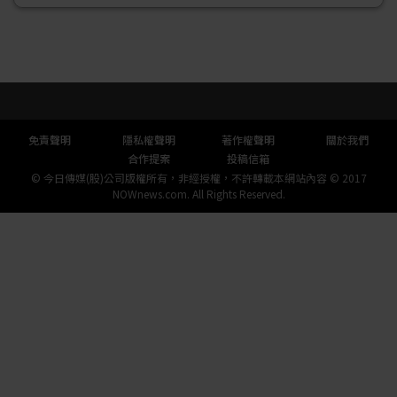
頁尾選單
免責聲明
隱私權聲明
著作權聲明
關於我們
合作提案
投稿信箱
© 今日傳媒(股)公司版權所有，非經授權，不許轉載本網站內容 © 2017
NOWnews.com. All Rights Reserved.