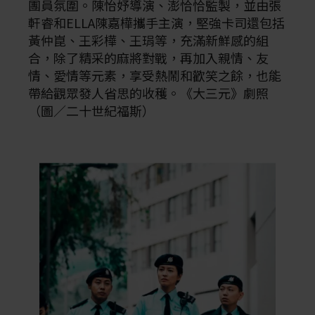
團員氛圍。陳怡妤導演、澎恰恰監製，並由張
軒睿和ELLA陳嘉樺攜手主演，堅強卡司還包括
黃仲崑、王彩樺、王琄等，充滿新鮮感的組
合，除了精采的麻將對戰，再加入親情、友
情、愛情等元素，享受熱鬧和歡笑之餘，也能
帶給觀眾發人省思的收穫。《大三元》劇照
（圖／二十世紀福斯）