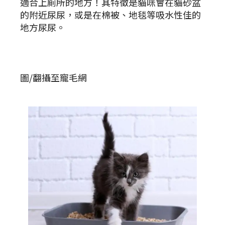
適合上廁所的地方！其特徵是貓咪會在貓砂盆
的附近尿尿，或是在棉被、地毯等吸水性佳的
地方尿尿。
圖/翻攝至寵毛網