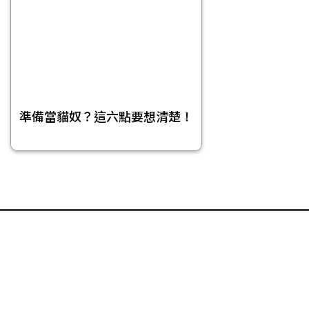
準備當貓奴？這六點要想清楚！
頁尾選單
免責聲明
隱私權聲明
著作權聲明
關於我們
合作提案
投稿信箱
© 今日傳媒(股)公司版權所有，非經授權，不許轉載本網站內容 © 2017
NOWnews.com. All Rights Reserved.