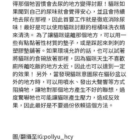
得那個牠習慣會去尿的地方變得討厭！貓咪如
果聞到自己的尿味就會覺得安心，並且會持續
地去尿在那裡，因此首要工作就是徹底消除尿
味！最好是可以使用貓咪討厭的柑橘味洗衣精
來清洗。 為了讓貓咪遠離那個地方，可以用一
些有點黏著性材質的墊子，或是踩起來刺刺的
塑膠墊舖著。如果環境允許的話，也可以試著
將貓咪的食碗放著那裡，因為貓咪天生不喜歡
廁所離吃飯的地方太近，因此也可以達到一定
的效果！ 另外，當發現貓咪意圖尿在貓砂盆以
外的地方時，可以用噴水、發出大聲響等方式
阻撓牠，讓牠對那個地方產生不好的聯想，過
度驚嚇牠也可能讓貓咪產生壓力，造成反效
果，因此最好是不要過份依賴這個方法。
圖/翻攝至IG:pollyu_hcy