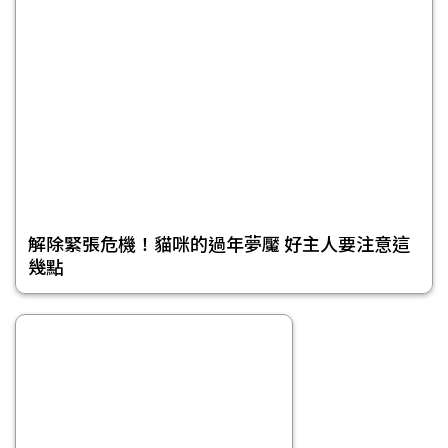
解除緊張危機！貓咪的過年夢魘 好主人要注意這
幾點