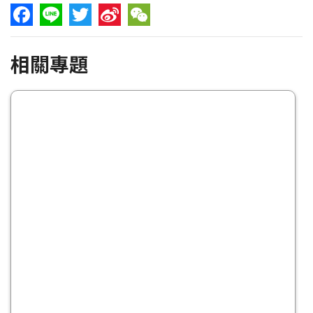
Facebook
Line
Twitter
Sina
WeChat
相關專題
Weibo