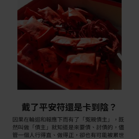
戴了平安符還是卡到陰？
因果在輪迴和報應下而有了「冤親債主」，既
然叫做「債主」就知道是來要債、討債的，儘
管一個人行得直、做得正，卻也有可能被累世