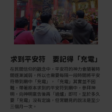
求到平安符 要記得「充電」
在民間信仰的觀念中，平安符的神力會隨著時
間逐漸減弱，所以也需要每隔一段時間將平安
符帶到廟中「充電」，「充電」其實並不困
難，帶著原本求到的平安符到廟中，參拜神
明，向神明稟告後再「過爐」即可，至於多久
要「充電」沒有定論，但常聽見的說法是至少
三個月一次。