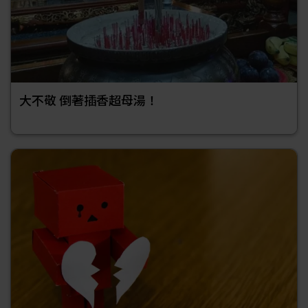
大不敬 倒著插香超母湯！