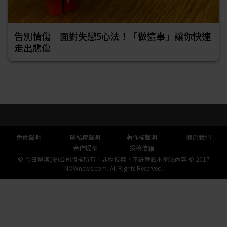
告別情傷 面對失戀5心法！「做這事」讓你快速
走出悲傷
頁尾選單
免責聲明
隱私權聲明
著作權聲明
關於我們
合作提案
投稿信箱
© 今日傳媒(股)公司版權所有，非經授權，不許轉載本網站內容 © 2017
NOWnews.com. All Rights Reserved.