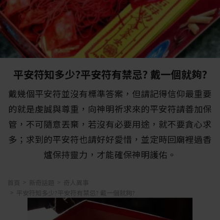
平安符知多少?平安符有禁忌? 戴一個就夠?
戴幾個平安符並沒有標準答案，但請記得信仰最重要
的就是虔誠與尊重，向神明祈求來的平安符請善加保
管，不可隨意丟棄，若沒有必要用途，就不要貪心求
多；求到的平安符也請好好愛惜，並定時回廟裡過香
爐保持靈力，才能確保神明護佑。
首頁
新奇話題
奇人異事
平安符知多少?平安符有禁忌? 戴一個就夠?