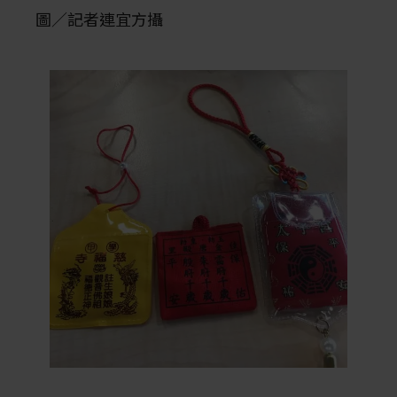
圖／記者連宜方攝