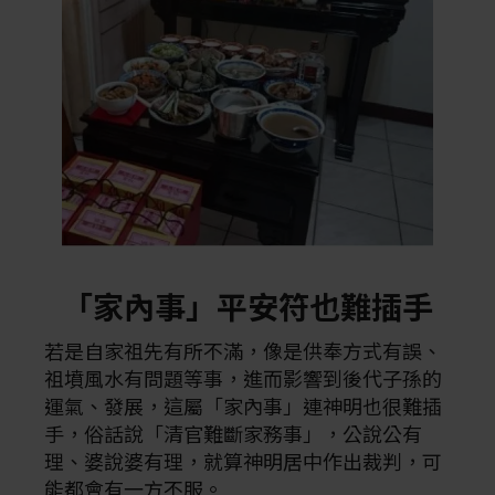
「家內事」平安符也難插手
若是自家祖先有所不滿，像是供奉方式有誤、
祖墳風水有問題等事，進而影響到後代子孫的
運氣、發展，這屬「家內事」連神明也很難插
手，俗話說「清官難斷家務事」，公說公有
理、婆說婆有理，就算神明居中作出裁判，可
能都會有一方不服。