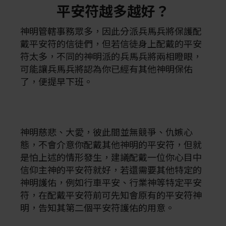
平安符越多越好？
神明管轄事務眾多，因此分派兵馬兵將保護配
戴平安符的信徒們，但若信徒身上配戴的平安
符太多，不同的神明派的兵馬兵將兩相瞪眼，
可能讓兵馬兵將認為你已經有其他神明保佑
了，便提早下班。
神明慈悲、大愛，彼此間並無競爭、仇嫉心
態，不會介意你配戴其他神明的平安符，但就
是怕上述的情形發生，建議配戴一位你心目中
信仰主神的平安符就好，若還需要其他特定的
神明護佑，例如行車平安、行業神等特定平安
符，在配戴平安符前可先知會原有的平安符神
明，告知其第二個平安符護佑的用意。