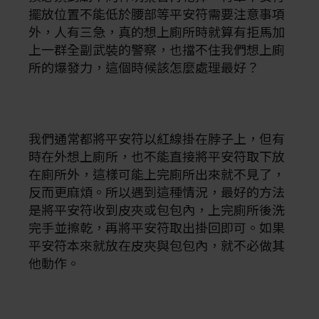
擺放位置不能低於腰部等平安符需要注意事項
外，人有三急，真的想上廁所時就算有拒馬加
上一群全副武裝的警察，也擋不住我們想上廁
所的爆發力，這個時候該怎麼處理最好？
我們通常都將平安符以紅線掛在脖子上，但有
時在外想上廁所，也不能直接將平安符取下放
在廁所外，這樣可能上完廁所出來就不見了，
反而更麻煩。所以遇到這種情況，最好的方法
是將平安符收到皮夾或包包內，上完廁所後洗
完手並擦乾，再將平安符取出掛回即可。如果
平安符本來就放在皮夾與包包內，就不必做其
他動作。