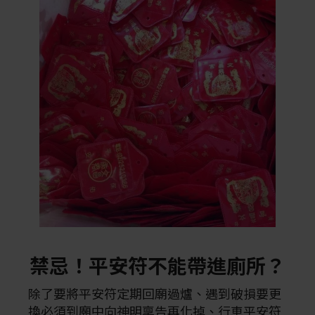
禁忌！平安符不能帶進廁所？
除了要將平安符定期回廟過爐、遇到破損要更
換必須到廟中向神明稟告再化掉、行車平安符