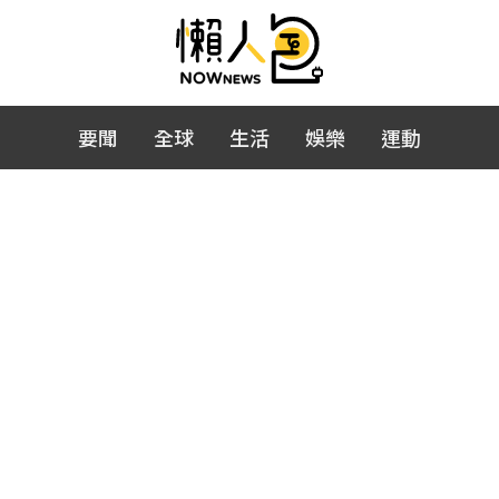
要聞
全球
生活
娛樂
運動