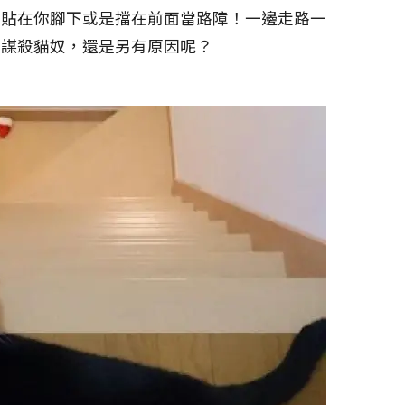
來貼在你腳下或是擋在前面當路障！一邊走路一
想謀殺貓奴，還是另有原因呢？