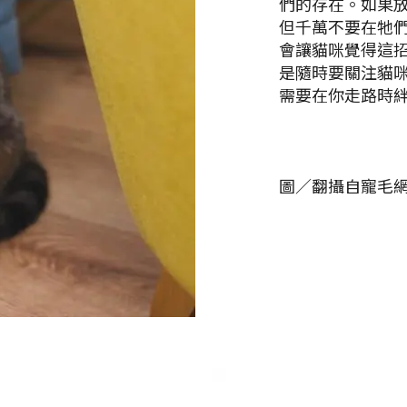
們的存在。如果
但千萬不要在牠
會讓貓咪覺得這
是隨時要關注貓
需要在你走路時
圖／翻攝自寵毛