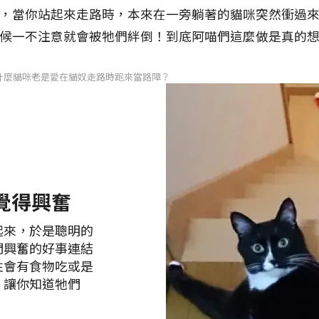
，當你站起來走路時，本來在一旁躺著的貓咪突然衝過
候一不注意就會被牠們絆倒！到底阿喵們這麼做是真的
什麼貓咪老是愛在貓奴走路時跑來當路障？
覺得興奮
起來，於是聰明的
們興奮的好事連結
性會有食物吃或是
，讓你知道牠們