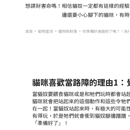
想謀財害命嗎！相信貓奴一定都有這樣的經驗
邊還要小心腳下的貓咪，有時
首頁
動物星球
寵物新鮮事
你準備好過路財了嗎？！為
貓咪喜歡當路障的理由1：
當貓奴要餵食貓咪或是和牠們玩時都會站
貓咪就會把站起來的這個動作和這些令牠
在一起！當貓奴站起來時，有極大的可能
有得玩，於是牠們就會衝到貓奴腳邊蹭蹭
「準備好了」！