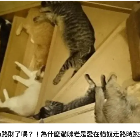
過路財了嗎？！為什麼貓咪老是愛在貓奴走路時跑