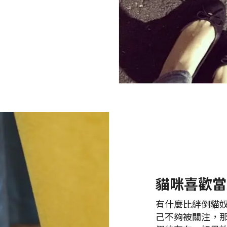
貓咪喜歡當
有什麼比絆倒貓
己不夠被關注，