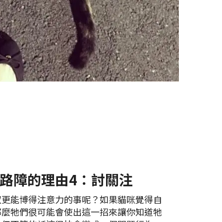
路障的理由4：討關注
奴更能博得注意力的事呢？如果貓咪覺得自
那麼牠們很可能會使出這一招來讓你知道牠