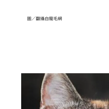
圖／翻攝自寵毛網