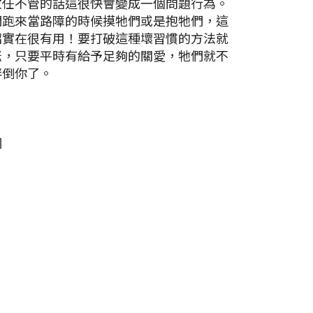
放任不管的話這很快會變成一個問題行為。
們跑來當路障的時候摸牠們或是抱牠們，這
招實在很有用！要打破這種壞習慣的方法就
咪，只要平時有給予足夠的關愛，牠們就不
絆倒你了。
網