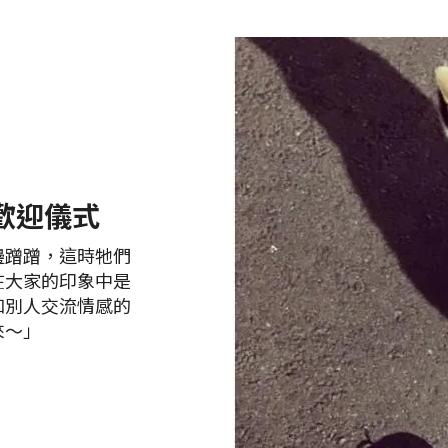
歡迎儀式
邊蹭蹭，這時牠們
在大家的印象中是
和別人交流情感的
來～」