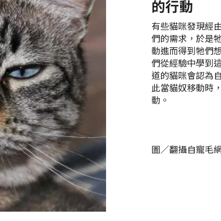
的行動
有些貓咪發現經
們的需求，於是
動進而得到牠們
們從經驗中學到
道的貓咪會認為
此當貓奴移動時
動。
圖／翻攝自寵毛