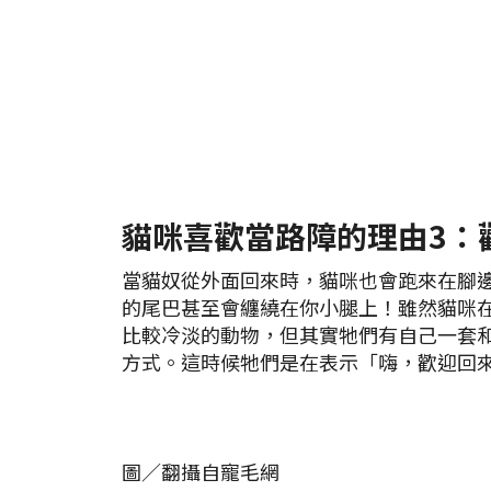
貓咪喜歡當路障的理由3：
當貓奴從外面回來時，貓咪也會跑來在腳
的尾巴甚至會纏繞在你小腿上！雖然貓咪
比較冷淡的動物，但其實牠們有自己一套
方式。這時候牠們是在表示「嗨，歡迎回
圖／翻攝自寵毛網