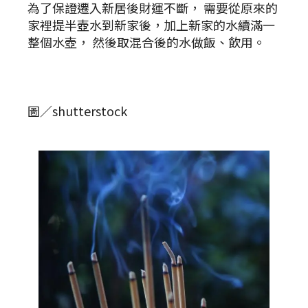
為了保證遷入新居後財運不斷， 需要從原來的
家裡提半壺水到新家後，加上新家的水續滿一
整個水壺， 然後取混合後的水做飯、飲用。
圖／shutterstock