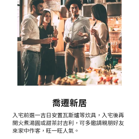
喬遷新居
入宅前選一吉日安置瓦斯爐等炊具，入宅後再
開火煮湯圓或甜茶討吉利，可多邀請親朋好友
來家中作客，旺一旺人氣。