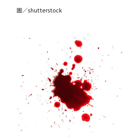
圖／shutterstock