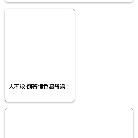
大不敬 倒著插香超母湯！