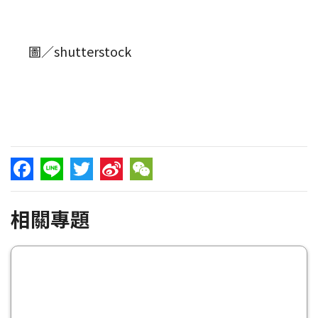
圖／shutterstock
Facebook
Line
Twitter
Sina
WeChat
相關專題
Weibo