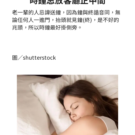
時鐘忌放客廳正中間
老一輩的人忌諱送鐘，因為鐘與終諧音同，無
論任何人一進門，抬頭就見鐘(終)，是不好的
兆頭，所以時鐘最好掛側旁。
圖／shutterstock