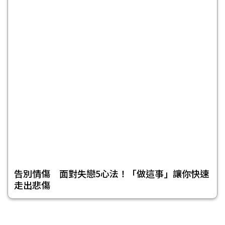
告別情傷 面對失戀5心法！「做這事」讓你快速
走出悲傷