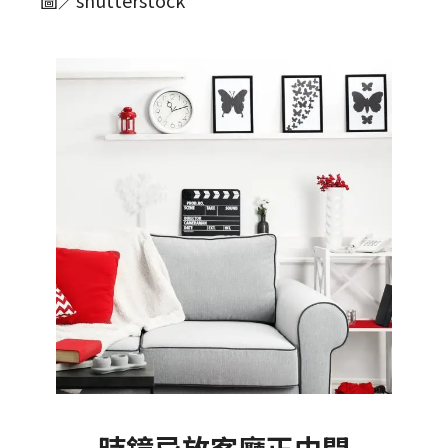
圖／shutterstock