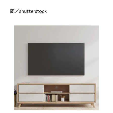
圖／shutterstock