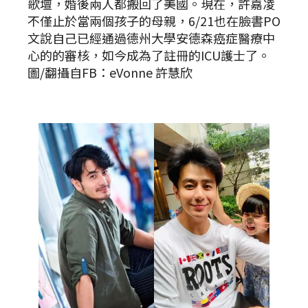
歌壇，婚後兩人都搬回了美國。現在，許嘉凌
不僅止於當兩個孩子的母親，6/21也在臉書PO
文說自己已經通過德州大學安德森癌症醫療中
心的的審核，如今成為了註冊的ICU護士了。
圖/翻攝自FB：eVonne 許慧欣