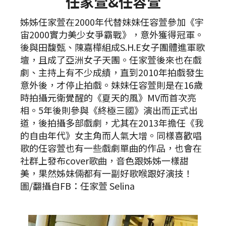
任家萱&任容萱
姊姊任家萱在2000年代替妹妹任容萱參加《宇
宙2000實力美少女爭霸戰》，意外獲得冠軍。
後與田馥甄、陳嘉樺組成S.H.E女子團體進軍歌
壇，且成了亞洲女子天團。任家萱後來也在戲
劇、主持上有不少成績，直到2010年拍戲發生
意外後，才停止拍戲。妹妹任容萱則是在16歲
時拍攝元衛覺醒的《夏天的風》MV而首次亮
相。5年後則參與《終極三國》演出而正式出
道，後拍攝多部戲劇，尤其在2013年擔任《我
的自由年代》女主角而人氣大增。同樣喜歡唱
歌的任容萱也有一些戲劇單曲的作品，也會在
社群上發布cover歌曲，音色跟姊姊一樣甜
美，果然姊妹倆都有一副好歌喉跟好演技！
圖/翻攝自FB：任家萱 Selina