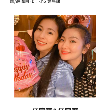
圖/翻攝自FB：小S 徐熙娣