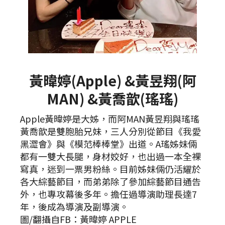
黃暐婷(Apple) &黃昱翔(阿
MAN) &黃喬歆(瑤瑤)
Apple黃暐婷是大姊，而阿MAN黃昱翔與瑤瑤
黃喬歆是雙胞胎兄妹，三人分別從節目《我愛
黑澀會》與《模范棒棒堂》出道。A瑤姊妹倆
都有一雙大長腿，身材姣好，也出過一本全裸
寫真，迷到一票男粉絲。目前姊妹倆仍活耀於
各大綜藝節目，而弟弟除了參加綜藝節目通告
外，也專攻幕後多年。擔任過導演助理長達7
年，後成為導演及副導演。
圖/翻攝自FB：黃暐婷 APPLE