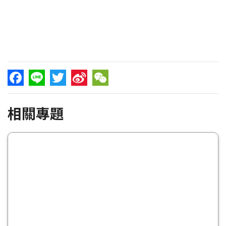
Facebook
Line
Twitter
Sina
WeChat
相關專題
Weibo