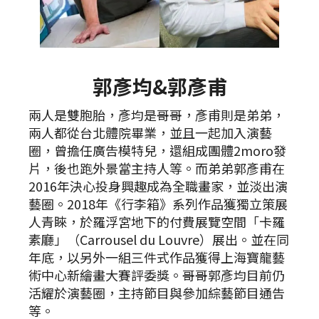
郭彥均&郭彥甫
兩人是雙胞胎，彥均是哥哥，彥甫則是弟弟，
兩人都從台北體院畢業，並且一起加入演藝
圈，曾擔任廣告模特兒，還組成團體2moro發
片，後也跑外景當主持人等。而弟弟郭彥甫在
2016年決心投身興趣成為全職畫家，並淡出演
藝圈。2018年《行李箱》系列作品獲獨立策展
人青睞，於羅浮宮地下的付費展覽空間「卡羅
素廳」（Carrousel du Louvre）展出。並在同
年底，以另外一組三件式作品獲得上海寶龍藝
術中心新繪畫大賽評委獎。哥哥郭彥均目前仍
活耀於演藝圈，主持節目與參加綜藝節目通告
等。