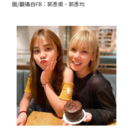
圖/翻攝自FB：郭彥甫、郭彥均