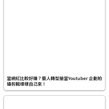
當網紅比較好賺？藝人轉型搶當Youtuber 企劃拍
攝剪輯樣樣自己來！