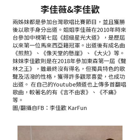
李佳薇&李佳歡
兩姊妹都是參加台灣歌唱比賽節目，並且獲勝
後以歌手身分出道。姐姐李佳薇在2010年時來
台參加中視第七屆《超級星光大道》，是歷屆
以來第一位馬來西亞籍冠軍。出道後有成名曲
《煎熬》、《像天堂的懸崖》、《大火》等。
妹妹李佳歡則是在2018年參加東森第一屆《聲
林之王》，雖最終沒有得名，但獨具特色的歌
聲及活潑的性格，獲得許多觀眾喜愛，也成功
出道。 在自己的Youtube頻道也上傳多首翻唱
歌曲，較著名的有《言不由衷》、《不痛》
等。
圖/翻攝自FB：李佳歡 KarFun