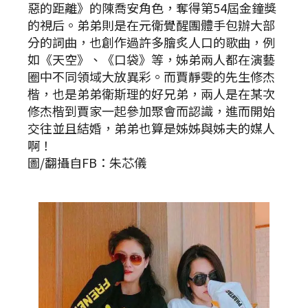
惡的距離》的陳喬安角色，奪得第54屆金鐘獎
的視后。弟弟則是在元衛覺醒團體手包辦大部
分的詞曲，也創作過許多膾炙人口的歌曲，例
如《天空》、《口袋》等，姊弟兩人都在演藝
圈中不同領域大放異彩。而賈靜雯的先生修杰
楷，也是弟弟衛斯理的好兄弟，兩人是在某次
修杰楷到賈家一起參加聚會而認識，進而開始
交往並且結婚，弟弟也算是姊姊與姊夫的媒人
啊！
圖/翻攝自FB：朱芯儀