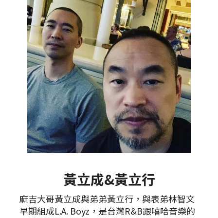
黃立成&黃立行
麻吉大哥黃立成與弟弟黃立行，與表弟林智文
早期組成L.A. Boyz，是台灣R&B跟嘻哈音樂的