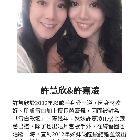
許慧欣&許嘉凌
許慧欣於2002年以歌手身分出道，因身材姣
好、肌膚雪白加上擅長芭蕾舞，因而被封為
「雪白歌姬」。隔幾年，妹妹許嘉凌(Ivy)也跟
著出道，除了也出唱片當歌手外，在綜藝圈也
活躍一時。直到2012年姊妹倆陸續結婚並淡出