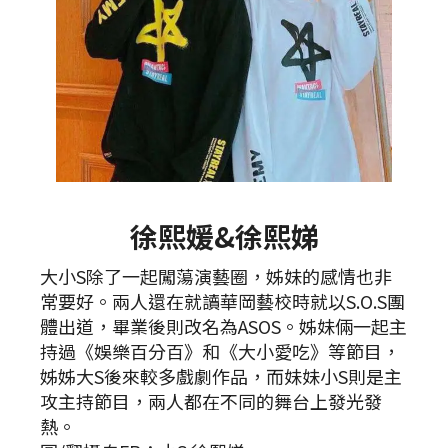
徐熙媛&徐熙娣
大小S除了一起闖蕩演藝圈，姊妹的感情也非
常要好。兩人還在就讀華岡藝校時就以S.O.S團
體出道，畢業後則改名為ASOS。姊妹倆一起主
持過《娛樂百分百》和《大小愛吃》等節目，
姊姊大S後來較多戲劇作品，而妹妹小S則是主
攻主持節目，兩人都在不同的舞台上發光發
熱。