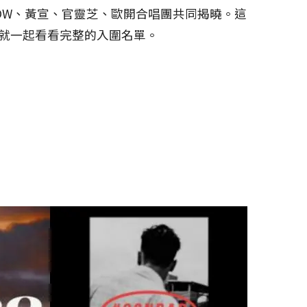
OW、黃宣、官靈芝、歐開合唱團共同揭曉。這
就一起看看完整的入圍名單。