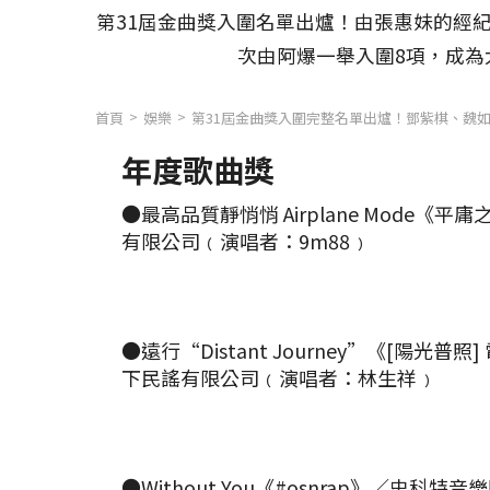
第31屆金曲獎入圍名單出爐！由張惠妹的經
次由阿爆一舉入圍8項，成
首頁
娛樂
第31屆金曲獎入圍完整名單出爐！鄧紫棋、魏如
年度歌曲獎
●最高品質靜悄悄 Airplane Mode《
有限公司﹙演唱者：9m88﹚
●遠行“Distant Journey”《[陽光普
下民謠有限公司﹙演唱者：林生祥﹚
●Without You《#osnrap》／史科特