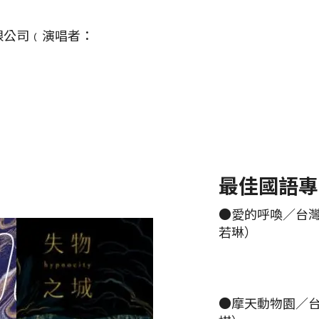
限公司﹙演唱者：
最佳國語專
●愛的呼喚／台
若琳）
●摩天動物園／