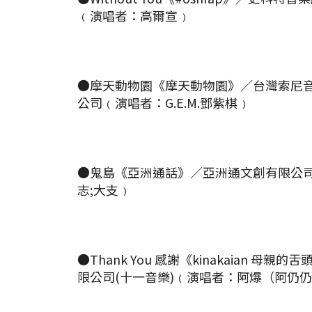
﹙演唱者：高爾宣﹚
●摩天動物園《摩天動物園》／台灣索尼
公司﹙演唱者：G.E.M.鄧紫棋﹚
●鬼島《亞洲通話》／亞洲通文創有限公
志;大支﹚
●Thank You 感謝《kinakaian 母親
限公司(十一音樂)﹙演唱者：阿爆（阿仍