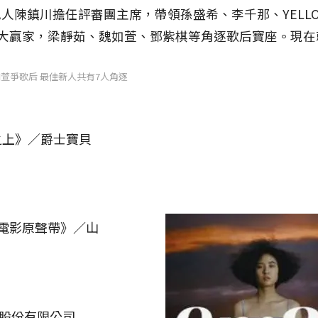
紀人陳鎮川擔任評審團主席，帶領孫盛希、李千那、YELL
為大贏家，梁靜茹、魏如萱、鄧紫棋等角逐歌后寶座。現在
萱爭歌后 最佳新人共有7人角逐
平庸之上》／爵士寶貝
照] 電影原聲帶》／山
音樂股份有限公司