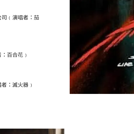
公司﹙演唱者：茄
者：百合花﹚
唱者：滅火器﹚