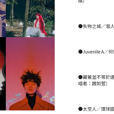
棋）
●失物之城／雪
●Juvenile
●藏著並不等於
唱者：魏如萱）
●太空人／環球