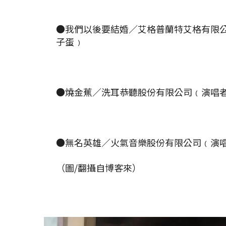
●我們以後要結婚／艾格普蘭特艾格有限
子蛋﹚
●燒金蕉／洗耳恭聽股份有限公司﹙演唱
●無名英雄／火氣音樂股份有限公司﹙演
（圖/翻攝自博客來）