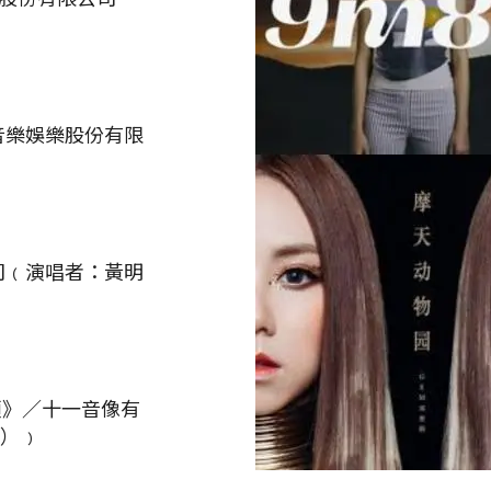
音樂娛樂股份有限
司﹙演唱者：黃明
的舌頭》／十一音像有
仍）﹚