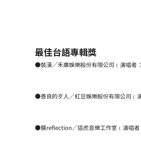
最佳台語專輯獎
●裝潢／禾廣娛樂股份有限公司﹙演唱者
●善良的歹人／紅豆娛樂股份有限公司﹙
●鏡reflection／這虎音樂工作室﹙演唱