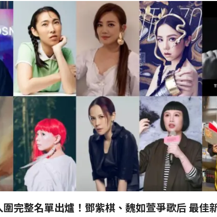
入圍完整名單出爐！鄧紫棋、魏如萱爭歌后 最佳