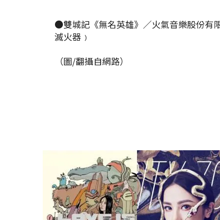
●雙城記《無名英雄》／火氣音樂股份有
滅火器﹚
（圖/翻攝自網路）