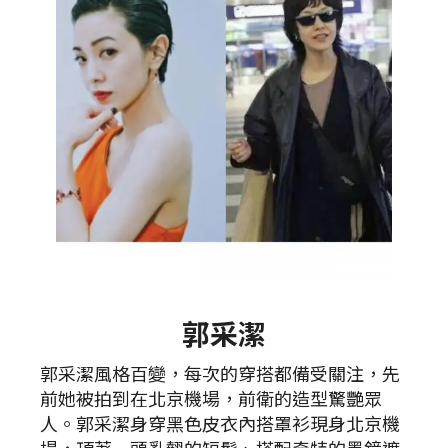
郭采潔
郭采潔風格百變，每次的穿搭都備受關注，先
前她被拍到在北京機場，前衛的造型驚艷眾
人。郭采潔身穿黑色皮衣內搭罩衫現身北京機