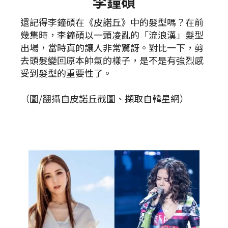
李鐘碩
還記得李鐘碩在《皮諾丘》中的髮型嗎？在前
幾集時，李鐘碩以一頭凌亂的「流浪漢」髮型
出場，當時真的讓人非常驚訝。對比一下，剪
去頭髮變回原本帥氣的樣子，是不是有強烈感
受到髮型的重要性了。
（圖/翻攝自皮諾丘截圖、擷取自韓星網）