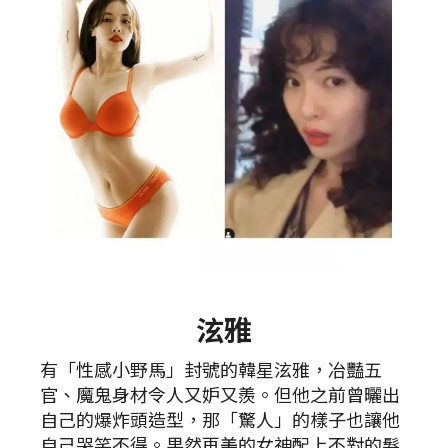
泫雅
有「性感小野馬」封號的韓星泫雅，冶豔五
官、魔鬼身材令人又妒又羨。但他之前曾曬出
自己的爆炸頭造型，那「驚人」的樣子也讓他
自己哭笑不得。果然再美的女神配上不對的髮