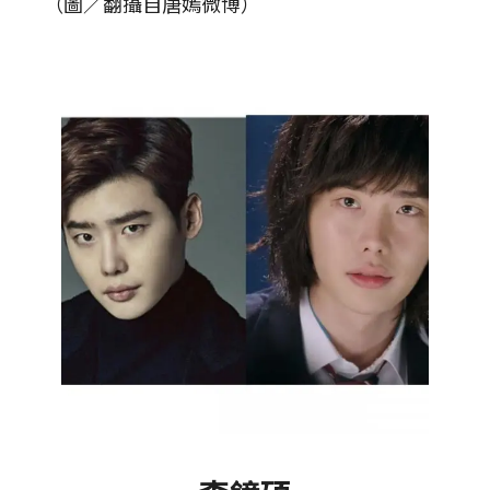
（圖／翻攝自唐嫣微博）