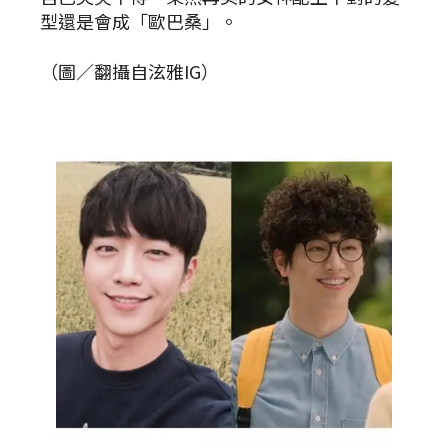
型還是會成「歐巴桑」。
（圖／翻攝自泫雅IG）