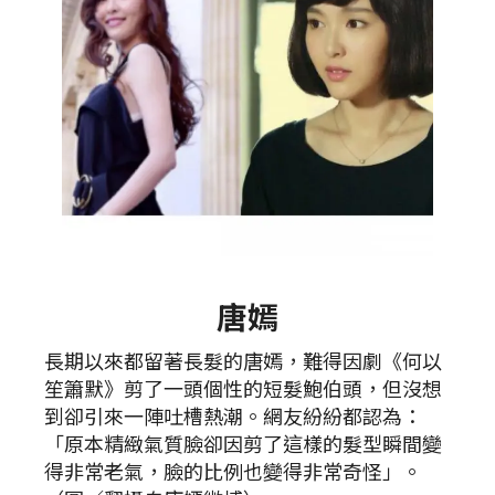
唐嫣
長期以來都留著長髮的唐嫣，難得因劇《何以
笙簫默》剪了一頭個性的短髮鮑伯頭，但沒想
到卻引來一陣吐槽熱潮。網友紛紛都認為：
「原本精緻氣質臉卻因剪了這樣的髮型瞬間變
得非常老氣，臉的比例也變得非常奇怪」。