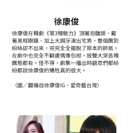
徐康俊
徐康俊在韓劇《第3種魅力》頂著泡麵頭、戴
著黑框眼鏡、加上大鋼牙演出宅男，整個醜到
紛絲認不出來，完完全全擺脫了原本的帥氣。
在劇中也完全不顧慮偶像包袱，放聲大哭各種
醜態都有。怪不得，劇集一播出時觀眾們都紛
紛都說徐康俊的犧牲真的很大。
（圖／翻攝自徐康俊IG、愛奇藝台灣）