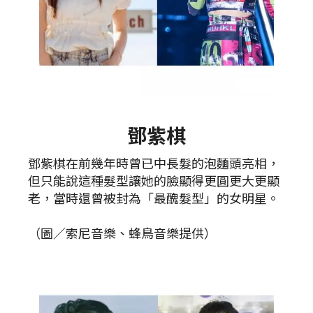
鄧紫棋
鄧紫棋在前幾年時曾已中長髮的泡麵頭亮相，
但只能說這種髮型讓她的臉顯得更圓更大更顯
老，當時還曾被封為「最醜髮型」的女明星。
（圖／索尼音樂、蜂鳥音樂提供）