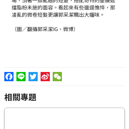
場，頂著一頭亂翹的短髮、搭配奇特的墨鏡遮
擋脂粉未施的面容。看起來有些邋遢憔悴，那
凌亂的微卷短髮更讓郭采潔飄出大嬸味。
（圖／翻攝郭采潔IG、微博）
Facebook
Line
Twitter
Sina
WeChat
相關專題
Weibo