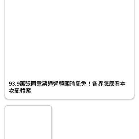
93.9萬張同意票通過韓國瑜罷免！各界怎麼看本
次罷韓案