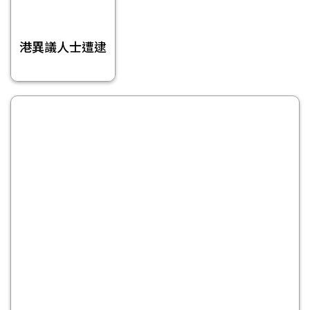
港異議人士遭逮