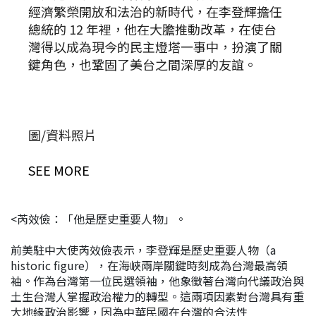
經濟繁榮開放和法治的新時代，在李登輝擔任
總統的 12 年裡，他在大膽推動改革，在使台
灣得以成為現今的民主燈塔一事中，扮演了關
鍵角色，也鞏固了美台之間深厚的友誼。
圖/資料照片
SEE MORE
<芮效儉：「他是歷史重要人物」。
前美駐中大使芮效儉表示，李登輝是歷史重要人物（a
historic figure），在海峽兩岸關鍵時刻成為台灣最高領
袖。作為台灣第一位民選領袖，他象徵著台灣向代議政治與
土生台灣人掌握政治權力的轉型。這兩項因素對台灣具有重
大地緣政治影響，因為中華民國在台灣的合法性