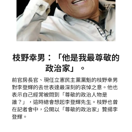
枝野幸男：「他是我最尊敬的
政治家」。
前官房長官、現任立憲民主黨黨魁的枝野幸男
對李登輝的去世表達最深刻的哀悼之意。他也
表示自己經常被問到「尊敬的政治人物是
誰？」，這時總會想起李登輝先生。枝野也曾
在記者會中，公開以「尊敬的政治家」贊揚李
登輝。