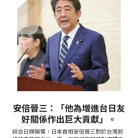
安倍晉三：「他為增進台日友
好關係作出巨大貢獻」。
綜合日媒報導，日本首相安倍晉三對於台灣前