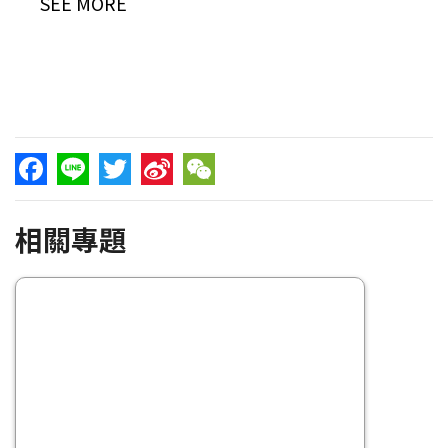
SEE MORE
Facebook
Line
Twitter
Sina
WeChat
相關專題
Weibo