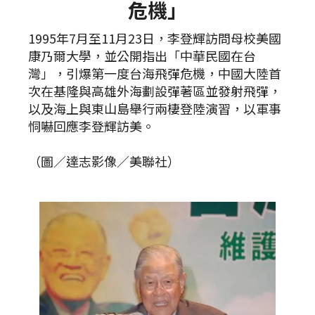
危機」
1995年7月至11月23日，李登輝訪問母校美國
康乃爾大學，並公開指出「中華民國在台
灣」，引爆第一度台海飛彈危機，中國大陸首
次在基隆與高雄外海劃設彈著區並發射飛彈，
以及海上與東山島舉行兩棲登陸演習，以軍事
恫嚇回應李登輝訪美。
（圖／達志影像／美聯社）