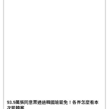
93.9萬張同意票通過韓國瑜罷免！各界怎麼看本
次罷韓案