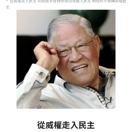
從威權走入民主 前總統李登輝帶領台灣邁入民主 締造和平移轉政權歷
史
從威權走入民主