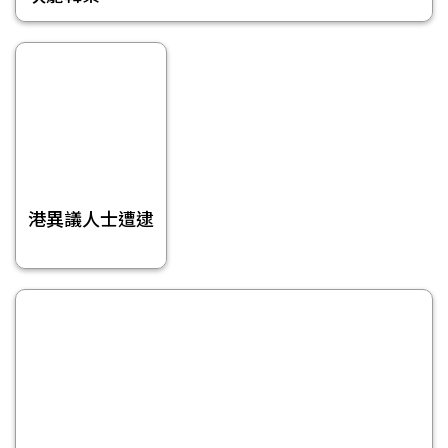
港異議人士遭逮