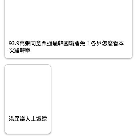
93.9萬張同意票通過韓國瑜罷免！各界怎麼看本
次罷韓案
港異議人士遭逮