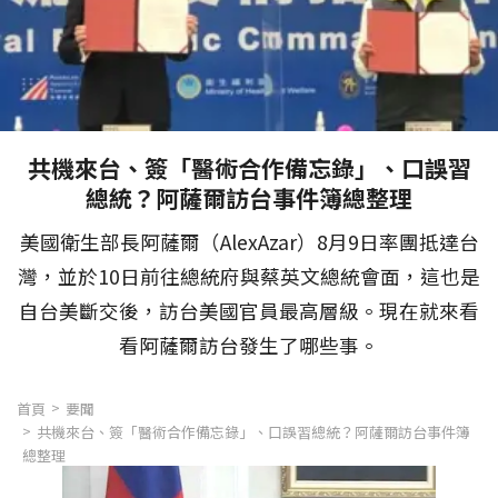
共機來台、簽「醫術合作備忘錄」、口誤習
總統？阿薩爾訪台事件簿總整理
美國衛生部長阿薩爾（AlexAzar）8月9日率團抵達台
灣，並於10日前往總統府與蔡英文總統會面，這也是
自台美斷交後，訪台美國官員最高層級。現在就來看
看阿薩爾訪台發生了哪些事。
首頁
要聞
共機來台、簽「醫術合作備忘錄」、口誤習總統？阿薩爾訪台事件簿
總整理