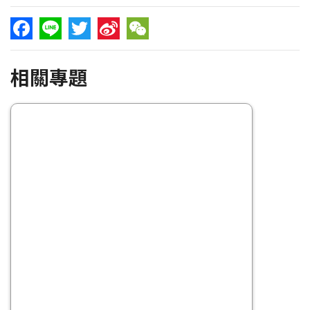
Facebook
Line
Twitter
Sina
WeChat
相關專題
Weibo