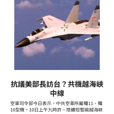
抗議美部長訪台？共機越海峽
中線
空軍司令部今日表示，中共空軍所屬殲11、殲
10型機，10日上午九時許，陸續短暫踰越海峽