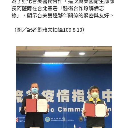
為了強化台美醫術合作，這次與美國衛生部部
長阿薩爾在台北簽署「醫衛合作瞭解備忘
錄」，顯示台美雙邊夥伴關係的緊密與友好。
（圖／記者劉雅文拍攝109.8.10）