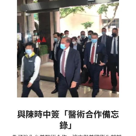
與陳時中簽「醫術合作備忘
錄」