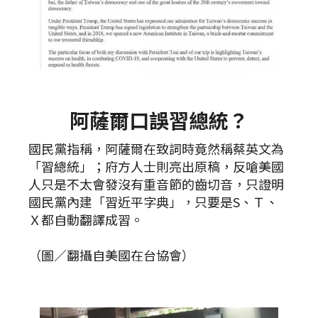
阿薩爾口誤習總統？
國民黨指稱，阿薩爾在致詞時竟然稱蔡英文為
「習總統」；府方人士則亮出原稿，反嗆美國
人只是不太會發沒有重音節的齒切音，只證明
國民黨內建「習近平字典」，只要是S、Ｔ、
Ｘ都自動翻譯成習。
（圖／翻攝自美國在台協會）