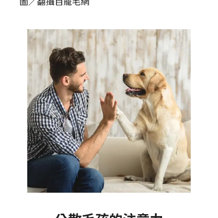
圖／翻攝自寵毛網