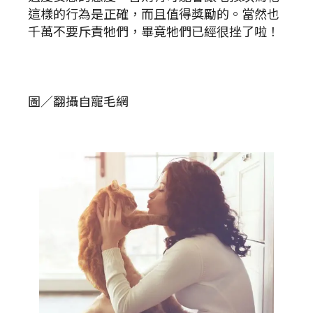
這樣的行為是正確，而且值得獎勵的。當然也
千萬不要斥責牠們，畢竟牠們已經很挫了啦！
圖／翻攝自寵毛網