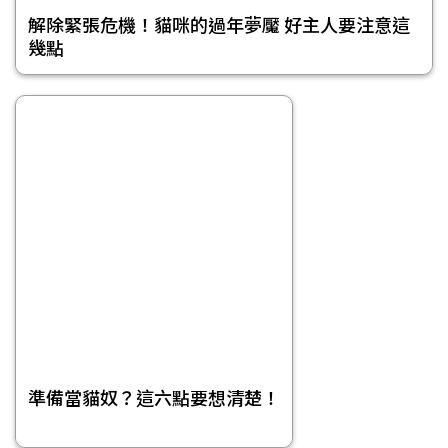
解除緊張危機！貓咪的過年夢魘 好主人要注意這
幾點
準備當貓奴？這六點要想清楚！