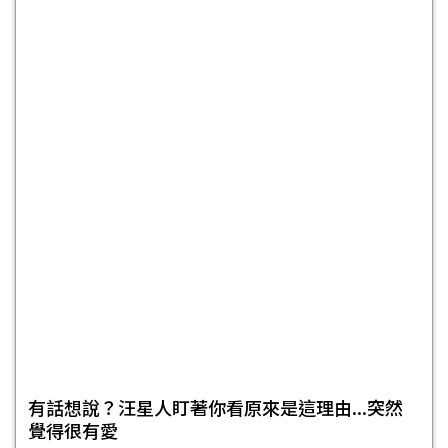
有話想說？汪星人盯著你看原來是這理由...突然
覺得很有愛