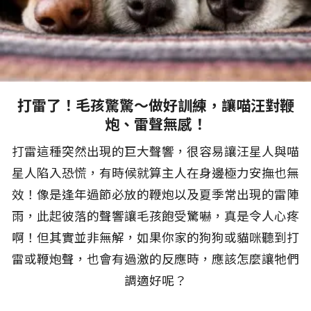
打雷了！毛孩驚驚～做好訓練，讓喵汪對鞭
炮、雷聲無感！
打雷這種突然出現的巨大聲響，很容易讓汪星人與喵
星人陷入恐慌，有時候就算主人在身邊極力安撫也無
效！像是逢年過節必放的鞭炮以及夏季常出現的雷陣
雨，此起彼落的聲響讓毛孩飽受驚嚇，真是令人心疼
啊！但其實並非無解，如果你家的狗狗或貓咪聽到打
雷或鞭炮聲，也會有過激的反應時，應該怎麼讓牠們
調適好呢？