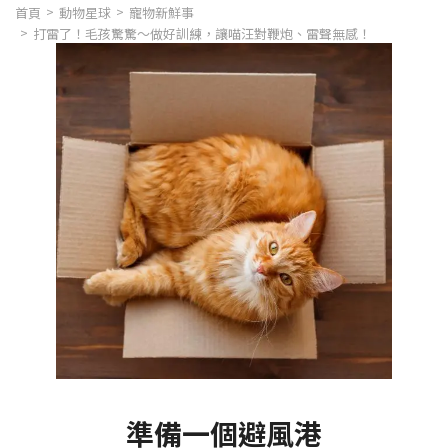
首頁
動物星球
寵物新鮮事
打雷了！毛孩驚驚～做好訓練，讓喵汪對鞭炮、雷聲無感！
準備一個避風港