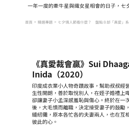
一年一度的牽牛星與織女星相會的日子，七
首頁
精選專題
七夕情人節看什麼？ 盤點８部「真愛」系
《真愛裁會贏》Sui Dhaaga:
Inida（2020）
印度成衣業小人物奇蹟故事，幫助叔叔經
生性開朗，善於取悅別人，在姪子婚禮上
卻讓妻子小孟深感羞恥與傷心。終於在一
後，大毛憤而離職，決定接受妻子的鼓勵
縫紉攤，原本各忙各的夫妻兩人，也在互
彼此的心。