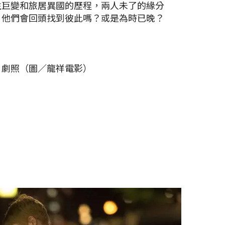
生巨變和旅居異國的歷程，兩人未了的緣分
。他們會回頭找到彼此嗎？或是為時已晚？
》劇照（圖／龍祥電影）