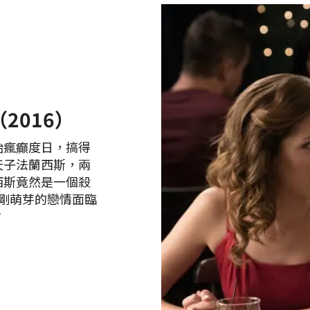
（2016）
始瘋癲度日，搞得
天子法蘭西斯，兩
西斯竟然是一個殺
莎剛萌芽的戀情面臨
？