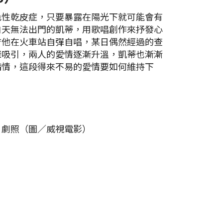
色性乾皮症，只要暴露在陽光下就可能會有
白天無法出門的凱蒂，用歌唱創作來抒發心
吉他在火車站自彈自唱，某日偶然經過的查
深吸引，兩人的愛情逐漸升溫，凱蒂也漸漸
病情，這段得來不易的愛情要如何維持下
》劇照（圖／威視電影）