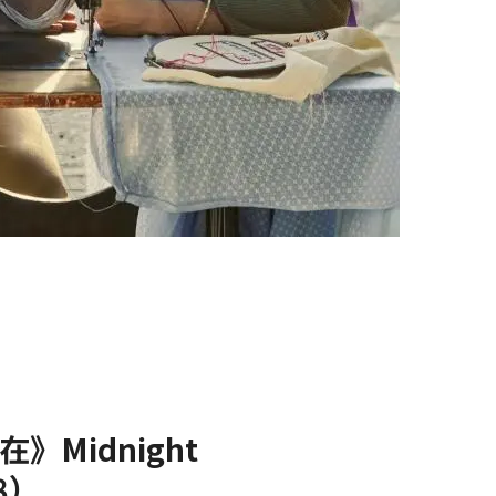
》Midnight
8）