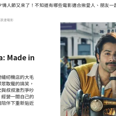
夕情人節又來了！不知道有哪些電影適合揪愛人、朋友一
浪漫電影
 Made in
營縫紉機店的大毛
嘩眾取寵的搞笑，
次與叔叔激烈爭吵
，經營一間自己的
相陪伴下重新貼近