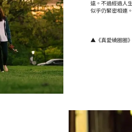
遠。不過經過人
似乎仍緊密相連
▲《真愛繞圈圈