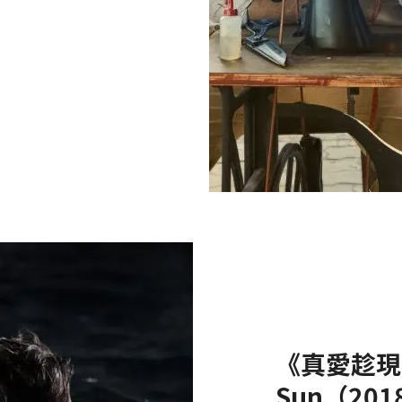
）
《真愛趁現在
Sun（201