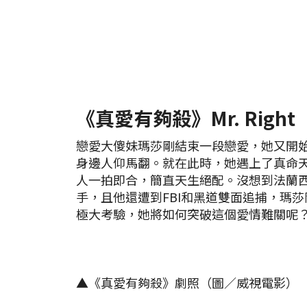
《真愛有夠殺》Mr. Right
戀愛大傻妹瑪莎剛結束一段戀愛，她又開
身邊人仰馬翻。就在此時，她遇上了真命
人一拍即合，簡直天生絕配。沒想到法蘭
手，且他還遭到FBI和黑道雙面追捕，瑪
極大考驗，她將如何突破這個愛情難關呢
▲《真愛有夠殺》劇照（圖／威視電影）