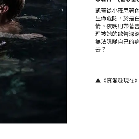
凱蒂從小罹患著
生命危險，於是
情。夜晚則帶著
理被她的歌聲深
無法隱瞞自己的
去？
▲《真愛趁現在