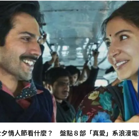
七夕情人節看什麼？ 盤點８部「真愛」系浪漫電