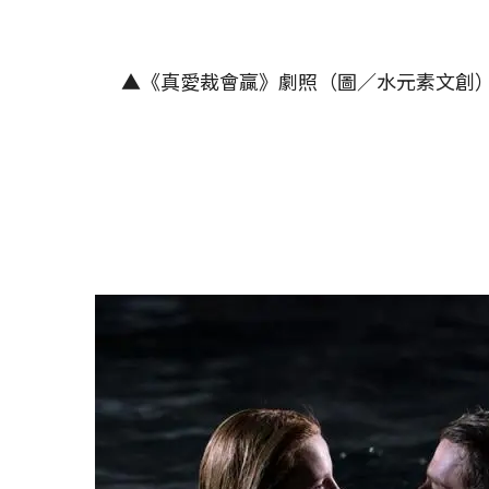
▲《真愛裁會贏》劇照（圖／水元素文創