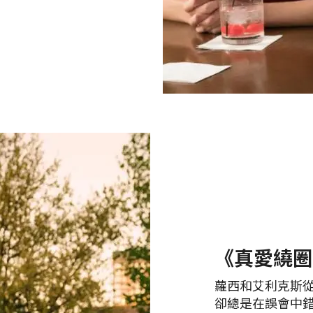
《真愛繞圈圈》
蘿西和艾利克斯
卻總是在誤會中