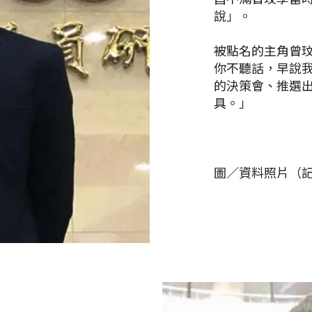
說」。
被點名的主角曾
你不聽話，早說
的決策會、推選
具。」
圖／資料照片（