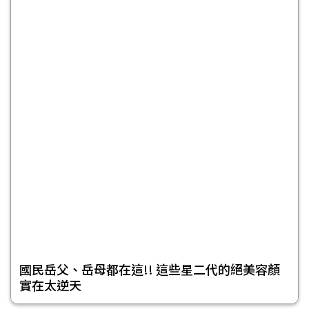
國民岳父、岳母都在這!! 這些星二代的絕美容顏
實在太逆天