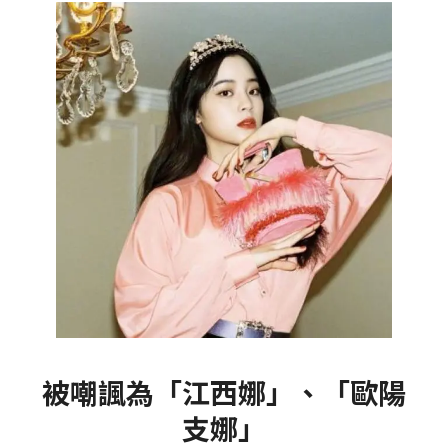
被嘲諷為「江西娜」、「歐陽
支娜」