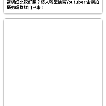
當網紅比較好賺？藝人轉型搶當Youtuber 企劃拍
攝剪輯樣樣自己來！