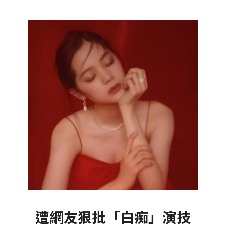
遭網友狠批「白痴」演技