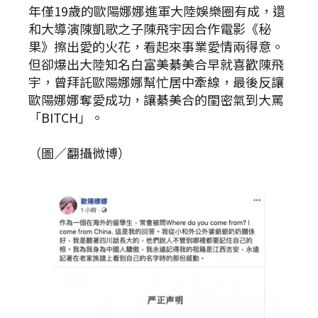
年僅19歲的歐陽娜娜進軍大陸娛樂圈有成，還
和大導演陳凱歌之子陳飛宇因合作電影《秘
果》擦出愛的火花，看起來事業愛情兩得意。
但卻爆出大陸知名白富美綦美合早就喜歡陳飛
宇，曾拜託歐陽娜娜幫忙居中牽線，最後反讓
歐陽娜娜奪愛成功，讓綦美合的閨密氣到大罵
「BITCH」。
（圖／翻攝微博）