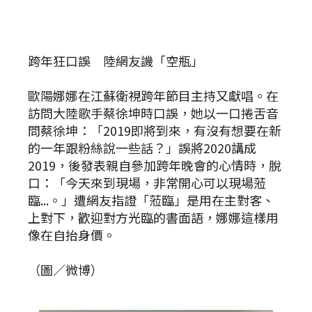
跨年狂口誤 陸網友譏「空瓶」
歐陽娜娜在江蘇衛視跨年節目主持又獻唱。在
訪問大陸歌手蔡徐坤時口誤，她以一口捲舌音
問蔡徐坤：「2019即將到來，有沒有想要在新
的一年跟粉絲說一些話？」誤將2020講成
2019，後發表親自參加跨年晚會的心情時，脫
口：「今天來到現場，非常開心可以現場蒞
臨...。」遭網友指證「蒞臨」是用在主對客、
上對下，歡迎對方光臨的書面語，娜娜這樣用
像在自抬身價。
（圖／微博）