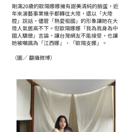
剛滿20歲的歐陽娜娜擁有甜美清純的臉蛋，近
年來演藝事業幾乎都轉往大陸，還以「大陸
腔」說話，儘管「熱愛祖國」的形象讓她在大
陸人氣居高不下。但歐陽娜娜「我為我身為中
國人驕傲」言論，讓台灣網友不能接受，也讓
她被嘲諷為「江西娜」、「歐陽支娜」。
（圖／ 翻攝微博）