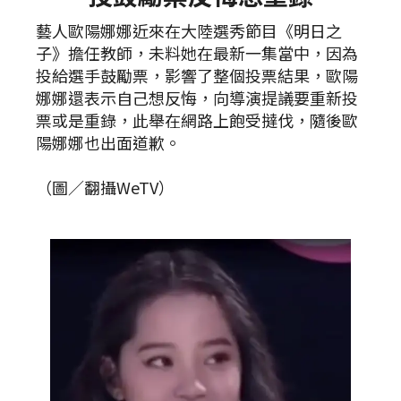
藝人歐陽娜娜近來在大陸選秀節目《明日之
子》擔任教師，未料她在最新一集當中，因為
投給選手鼓勵票，影響了整個投票結果，歐陽
娜娜還表示自己想反悔，向導演提議要重新投
票或是重錄，此舉在網路上飽受撻伐，隨後歐
陽娜娜也出面道歉。
（圖／翻攝WeTV）