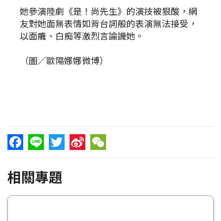
她參演陸劇《是！尚先生》的演技被狠酸，網
友對她面無表情如背台詞般的表演無法接受，
以面癱、白痴等激烈言論譏她。
（圖／歐陽娜娜微博）
Facebook
Line
Twitter
Sina
WeChat
相關專題
Weibo