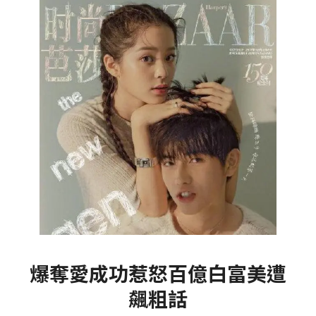
爆奪愛成功惹怒百億白富美遭
飆粗話