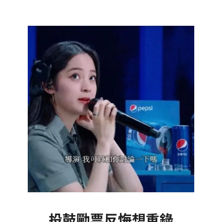
投鼓勵票反悔想重錄