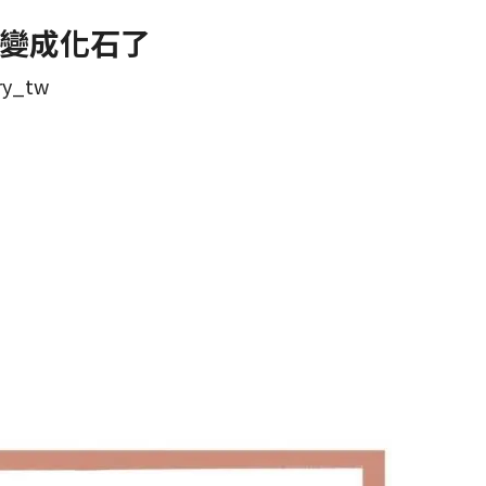
變成化石了
y_tw