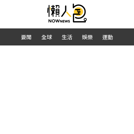
要聞
全球
生活
娛樂
運動