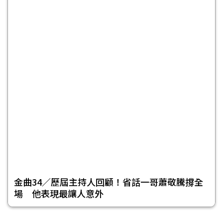
金曲34／歷屆主持人回顧！省話一哥蕭敬騰撐全
場 他表現最讓人意外