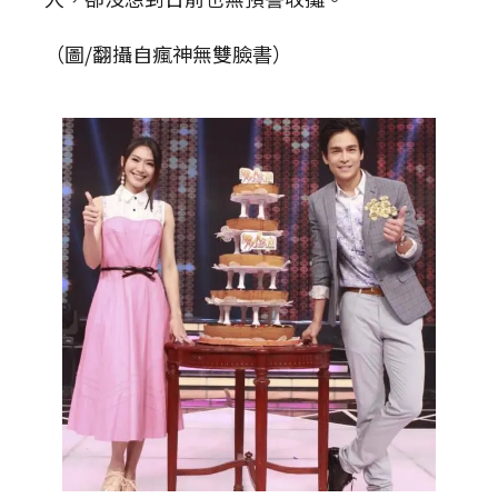
（圖/翻攝自瘋神無雙臉書）