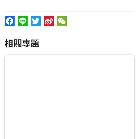
Facebook
Line
Twitter
Sina
WeChat
相關專題
Weibo