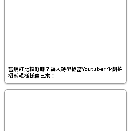
當網紅比較好賺？藝人轉型搶當Youtuber 企劃拍
攝剪輯樣樣自己來！