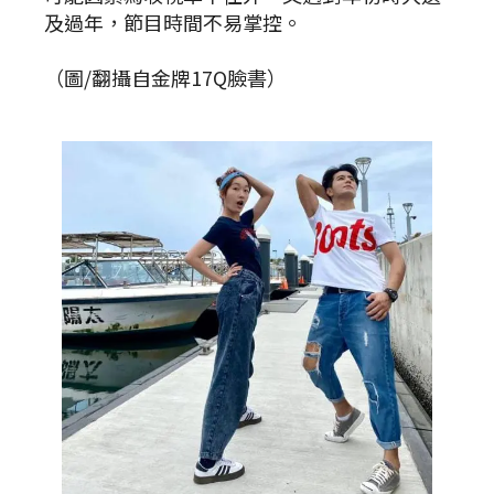
及過年，節目時間不易掌控。
（圖/翻攝自金牌17Q臉書）