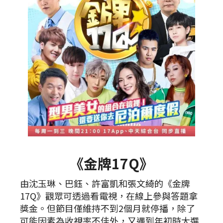
《金牌17Q》
由沈玉琳、巴鈺、許富凱和張文綺的《金牌
17Q》觀眾可透過看電視，在線上參與答題拿
獎金。但節目僅維持不到2個月就停播，除了
可能因素為收視率不佳外，又遇到年初時大選