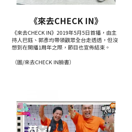
《來去CHECK IN》
《來去CHECK IN》2019年5月5日首播，由主
持人巴鈺、郭彥均帶領觀眾全台走透透，但沒
想到在開播1周年之際，節目也宣佈結束。
（圖/來去CHECK IN臉書）