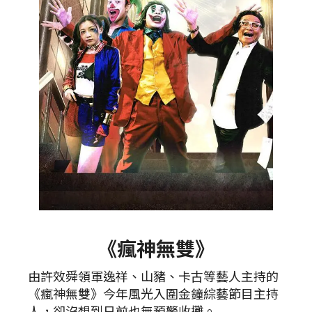
《瘋神無雙》
由許效舜領軍逸祥、山豬、卡古等藝人主持的
《瘋神無雙》今年風光入圍金鐘綜藝節目主持
人，卻沒想到日前也無預警收攤。