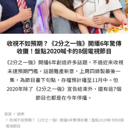
收視不如預期？《2分之一強》開播6年驚傳
收攤！盤點2020喊卡的8個電視節目
《2分之一強》開播6年創造許多話題，不過近來收視
未達預期門檻，話題難產新意，上周四錄製最後一
集，為節目畫下句點，存檔預計播至11月中。但
2020年除了《2分之一強》宣告結束外，還有這7個
節目也都是在今年停播。
首頁
娛樂
收視不如預期？《2分之一強》開播6年驚傳收攤！盤點2020喊卡的8個
電視節目