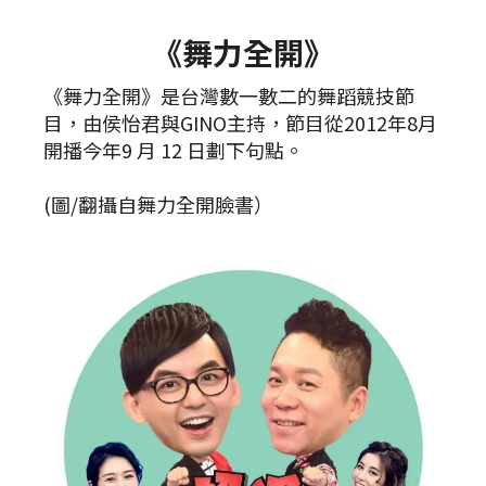
《舞力全開》
《舞力全開》是台灣數一數二的舞蹈競技節
目，由侯怡君與GINO主持，節目從2012年8月
開播今年9 月 12 日劃下句點。
(圖/翻攝自舞力全開臉書）