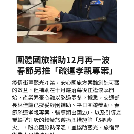
團體國旅補助12月再一波
春節另推「疏運孝親專案」
疫情衝擊觀光產業，安心國旅方案雖創造可觀
的效益，但補助在十月底落幕後正逢淡季開
始，產業界憂心難以熬過寒冬。據悉，交通部
長林佳龍已擬妥紓困補助、平日團遊獎助、春
節疏運孝親專案、輔導類出國2.0、以及引導產
業轉型升級的精緻旅遊振興措施等「5把柴
火」，盼為國旅熱保溫，並協助觀光、旅宿界