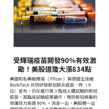
受輝瑞疫苗開發90%有效激
勵！美股道瓊大漲834點
美國知名藥廠輝瑞（ Pfizer ）與德國生技廠
BioNTech 共同研發新冠肺炎疫苗，昨（ 9
日）宣布，仍在進行第 3 階段人體試驗的新冠
疫苗，其臨床試驗結果顯示，預防新冠病毒的
保護效力高達 90% 。消息一出，美股週一出