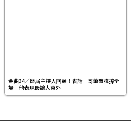
金曲34／歷屆主持人回顧！省話一哥蕭敬騰撐全
場 他表現最讓人意外