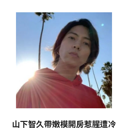
山下智久帶嫩模開房惹腥遭冷