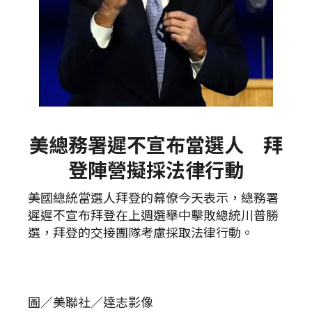
美總務署遲不宣布當選人 拜
登陣營擬採法律行動
美國總統當選人拜登的幕僚今天表示，總務署
遲遲不宣布拜登在上週選舉中擊敗總統川普勝
選，拜登的交接團隊考慮採取法律行動。
圖／美聯社／達志影像