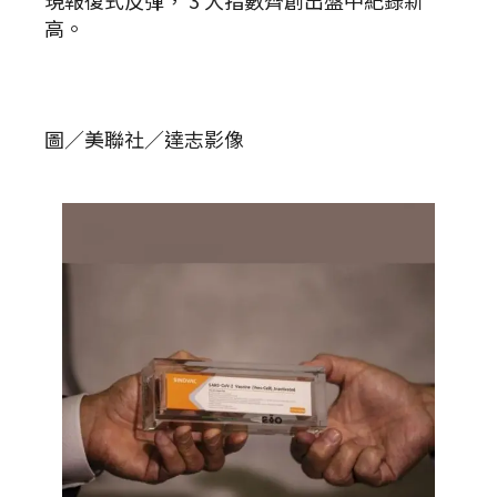
現報復式反彈， 3 大指數齊創出盤中紀錄新
高。
圖／美聯社／達志影像