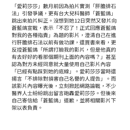
「愛莉莎莎」數月前因為拍片實測「肝膽排石
法」引發爭議，更有台大兒科醫師「蒼藍鴿」
跳出來拍片糾正。沒想到她12日突然又發片向
蒼藍鴿宣戰，表示「不忍了！正式回應蒼藍鴿
對我的各種指責」為題的影片，澄清自己在進
行肝膽排石法以前有做功課，還買書來看，更
反控蒼藍鴿「所謂打臉我的影片，但是他真的
有去好好的看那個期刊上面的內容嗎？」甚至
認為對方未經同意就大量使用自己影片內容
「已經有點踩到她的底線」。愛莉莎莎當時還
揚言「不排除對損害自己名譽的人提告」。而
該影片內容曝光後，立刻掀起網路論戰，不少
醫界人士紛紛跳出留言砲轟愛莉莎莎。但後來
自己寄信給「蒼藍鴿」道歉，並將相關影片下
架以表負責。