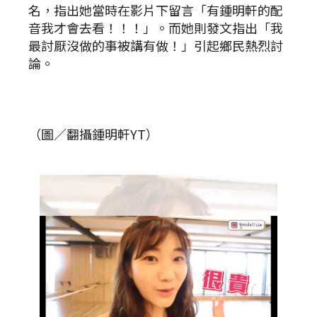
名，指出她當時在影片下留言「有鍾明軒的配
音我才會去看！！！」。而她則發文指出「我
最討厭沒做的事被講有做！」引起鄉民熱烈討
論。
（圖／翻攝鍾明軒YT）