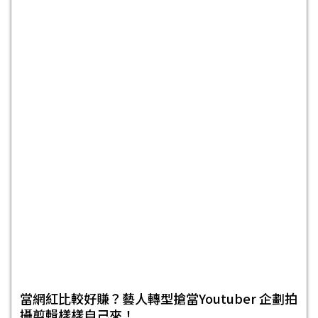
當網紅比較好賺？藝人轉型搶當Youtuber 企劃拍
攝剪輯樣樣自己來！