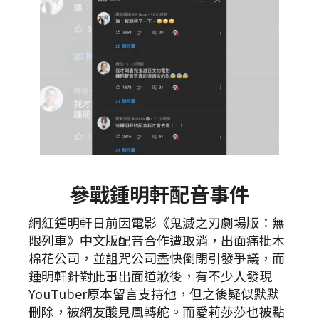
參戰鍾明軒配音事件
網紅鍾明軒日前因電影《鬼滅之刃劇場版：無
限列車》中文版配音合作遭取消，出面痛批木
棉花公司，並詛咒公司盡快倒閉引發爭議，而
鍾明軒針對此事出面道歉後，有不少人發現
YouTuber原本留言支持他，但之後疑似默默
刪除，被網友酸見風轉舵。而愛莉莎莎也被點