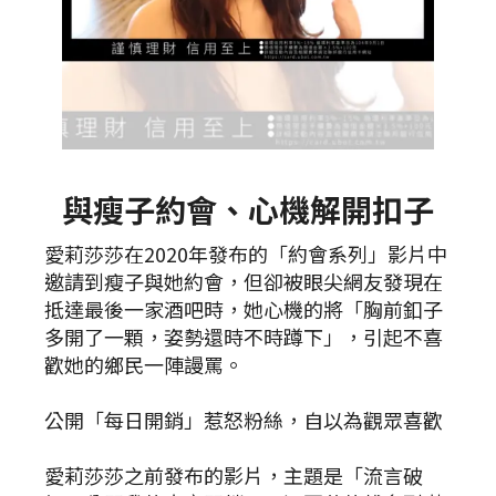
與瘦子約會、心機解開扣子
愛莉莎莎在2020年發布的「約會系列」影片中
邀請到瘦子與她約會，但卻被眼尖網友發現在
抵達最後一家酒吧時，她心機的將「胸前釦子
多開了一顆，姿勢還時不時蹲下」，引起不喜
歡她的鄉民一陣謾罵。
公開「每日開銷」惹怒粉絲，自以為觀眾喜歡
愛莉莎莎之前發布的影片，主題是「流言破