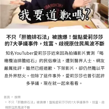
不只「肝膽排石法」被譙爆！盤點愛莉莎莎
的7大爭議事件，炫富、歧視原住民風波不斷
知名YouTuber愛莉莎莎近來因為拍攝影片實測「喝
橄欖油排膽結石」的民俗療法，遭到醫界人士、網友
嚴厲批評，雖然已經道歉、下架影片，卻仍然難以平
息外界怒火。但除了這件事外，愛莉莎莎也曾引起許
多爭議，現在就一起來看看。
首頁
娛樂
不只「肝膽排石法」被譙爆！盤點愛莉莎莎的7大爭議事件，炫富、歧
視原住民風波不斷