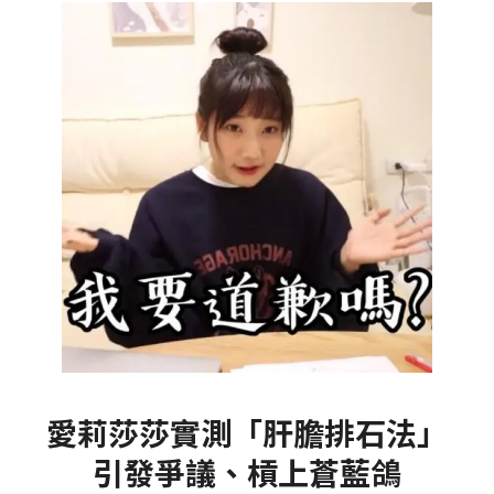
愛莉莎莎實測「肝膽排石法」
引發爭議、槓上蒼藍鴿