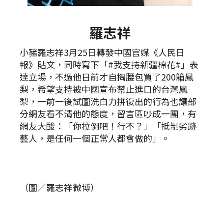
羅志祥
小豬羅志祥3月25日轉發中國官媒《人民日
報》貼文，同時寫下「#我支持新疆棉花#」表
達立場，不過他日前才自掏腰包買了200箱鳳
梨，希望支持被中國宣布禁止進口的台灣鳳
梨，一前一後試圖洗白力拼復出的行為也讓部
分網友看不清他的態度，留言區吵成一團，有
網友大酸：「你拉倒吧！行不？」「抵制劣跡
藝人，是任何一個正常人都會做的」。
（圖／羅志祥微博）