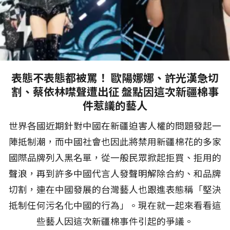
表態不表態都被罵！ 歐陽娜娜、許光漢急切
割、蔡依林噤聲遭出征 盤點因這次新疆棉事
件惹議的藝人
世界各國近期針對中國在新疆迫害人權的問題發起一
陣抵制潮，而中國社會也因此將禁用新疆棉花的多家
國際品牌列入黑名單，從一般民眾掀起拒買、拒用的
聲浪，再到許多中國代言人發聲明解除合約、和品牌
切割，連在中國發展的台灣藝人也跟進表態稱「堅決
抵制任何污名化中國的行為」。現在就一起來看看這
些藝人因這次新疆棉事件引起的爭議。