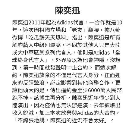
陳奕迅
陳奕迅2011年起為Adidas代言，一合作就是10
年，這次因祖國立場和「老友」翻臉，據八卦
微博「吃瓜鵝天天爆料」指出，陳奕迅是所有
解約藝人中級別最高，不同於其他人只是大陸
或大中華區某系列代言人，他則是Adidas「全
球終身代言人」，外界原以為他會神隱，沒想
到，第一時間就發聲明中止合約。 而這次解
約，陳奕迅放棄的不僅是代言人身分，正面迎
來的反彈聲浪，必定影響到其他商務合作，更
讓他頭大的是，傳出違約金至少6000萬人民幣
跑不掉。該博主再分析，陳奕迅近年很少到大
陸演出，因為疫情也無法辦巡演，去年被爆出
收入銳減，加上本次放棄與Adidas的大合約，
「不誇張地講，陳奕迅的近況不會太好」。