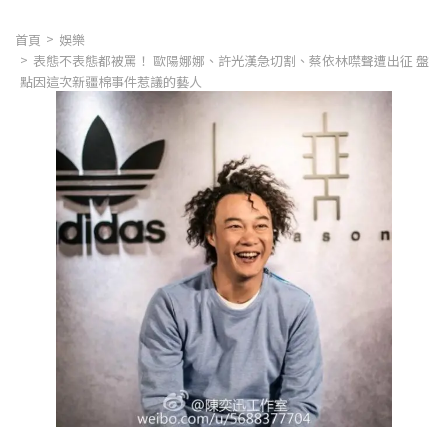
首頁
娛樂
表態不表態都被罵！ 歐陽娜娜、許光漢急切割、蔡依林噤聲遭出征 盤
點因這次新疆棉事件惹議的藝人