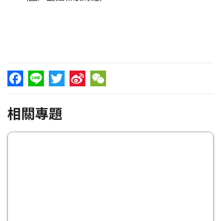
Facebook
Line
Twitter
Sina
WeChat
相關專題
Weibo