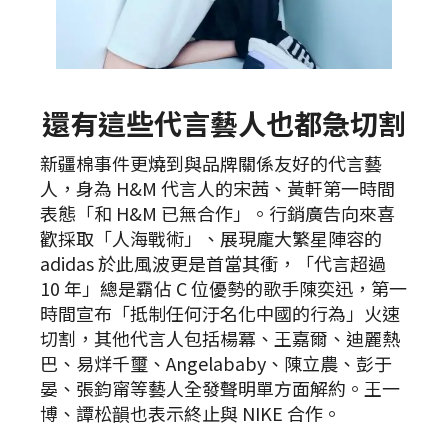
還有這些代言藝人也都急切割
新疆棉事件更燒到與品牌關係友好的代言藝
人，身為 H&M 代言人的宋茜、黃軒第一時間
表態「和 H&M 已無合作」。行銷廣告向來喜
歡採取「人海戰術」、展現龐大繁星陣容的
adidas 於此風波更是首當其衝，「代言超過
10 年」總是霸佔 C 位優勢的歌手陳奕迅，第一
時間宣布「抵制任何汙名化中國的行為」火速
切割，其他代言人包括楊冪、王嘉爾、迪麗熱
巴、易烊千璽、Angelababy、陳立農、彭于
晏、張鈞甯等藝人全發聲明單方面解約。王一
博、譚松韻也表示終止與 NIKE 合作。