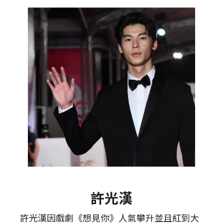
許光漢
許光漢因戲劇《想見你》人氣攀升並且紅到大